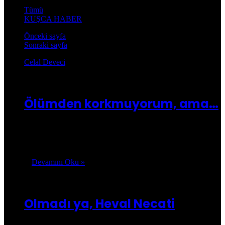
Tümü
KUŞCA HABER
Önceki sayfa
Sonraki sayfa
Celal Deveci
Celal Deveci
25/10/2025
0
6.237
Ölümden korkmuyorum, ama…
Sanırım mart ayıydı. Necati heval’ın hastalandığını ilk o
zaman duydum. Hemen telefonla aradım.O yanık sesiyle,
“Evet ya Celal, hastalandık. Ben de hiç…
Devamını Oku »
24/10/2025
Olmadı ya, Heval Necati