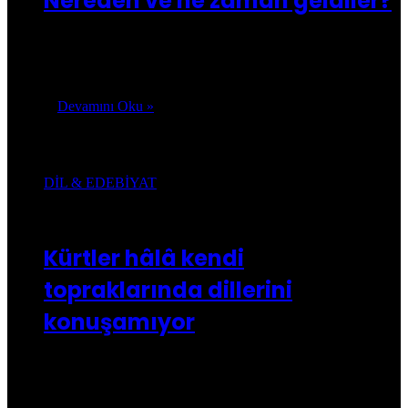
Nereden ve ne zaman geldiler?
Gazeteci Adem Özgür, Orta Anadolu Kürtleriyle ilgili
hazırladığı haberinde eski milletvekili Berivan Aslan,
Kürdolog Mehmet Bayrak, PKAN Eş Başkanı Kadir…
Devamını Oku »
Dil & Edebiyat
DİL & EDEBİYAT
Kusca.com
15/05/2017
0
28.334
Kürtler hâlâ kendi
topraklarında dillerini
konuşamıyor
HDP, KHK ile kapatılan Kürt dil kurumları ile Kürtçe yayın
yapan gazete ve dergileri Kültür ve Turizm Bakanı Nabi
Avcı’ya…