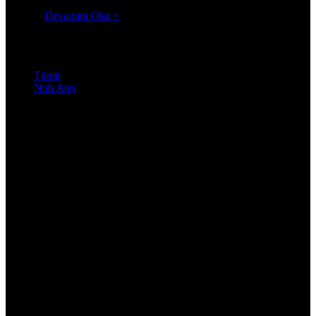
Devamını Oku »
Nuh'un çizgisiyle
Tümü
Nuh Ateş
Kuşcalı şair veya yazarların herhangi bir kitabını