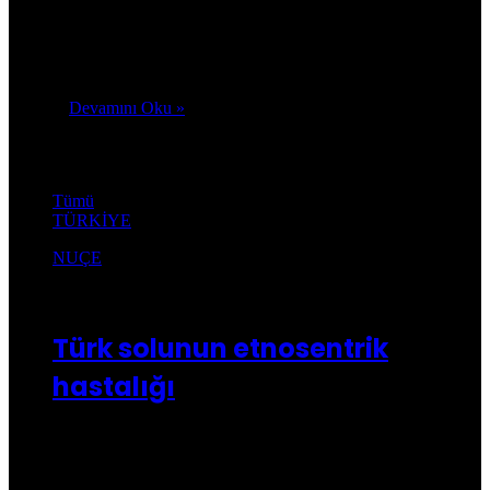
Dünya’da ülkesi olmayan tek halk: Kürtler Türklerle Kürtlerin
anlaşmamazlığı 1. Dünya Savaşından beri devam eden bir
anlaşmazlık. Birinci Dünya Savaşının…
Devamını Oku »
Türkiye
Tümü
TÜRKİYE
NUÇE
Kusca.com
01/04/2023
0
1.165
Türk solunun etnosentrik
hastalığı
HDP Diyarbakır Milletvekili Garo Paylan, katıldığı canlı
yayında, “TİP’in bir iddiası var. ‘Artı katacağımız seçmenler
var’ diyorlar. Umarım haklı çıkarlar”…