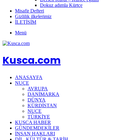
Dokuz adımla Kürtçe
Misafir Defteri
Gizlilik ilkelerimiz
İLETİŞİM
Menü
Kusca.com
ANASAYFA
NUÇE
AVRUPA
DANİMARKA
DÜNYA
KÜRDİSTAN
NUÇE
TÜRKİYE
KUŞCA HABER
GÜNDEMDEKİLER
İNSAN HAKLARI
DİL, KÜLTÜR & TARİH