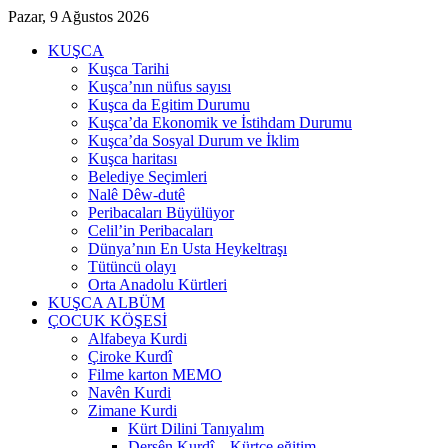
Pazar, 9 Ağustos 2026
KUŞCA
Kuşca Tarihi
Kuşca’nın nüfus sayısı
Kuşca da Egitim Durumu
Kuşca’da Ekonomik ve İstihdam Durumu
Kuşca’da Sosyal Durum ve İklim
Kuşca haritası
Belediye Seçimleri
Nalê Dêw-dutê
Peribacaları Büyülüyor
Celil’in Peribacaları
Dünya’nın En Usta Heykeltraşı
Tütüncü olayı
Orta Anadolu Kürtleri
KUŞCA ALBÜM
ÇOCUK KÖŞESİ
Alfabeya Kurdi
Çiroke Kurdî
Filme karton MEMO
Navên Kurdi
Zimane Kurdi
Kürt Dilini Tanıyalım
Dersên Kurdî – Kürtçe eğitim