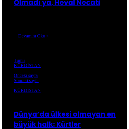
Olmadı ya, Heval Necati
Heval Necati’yle her nedense Kuşca’da yollarımız hiç
kesişmemişti. Onu ilk kez Danimarka’da tanıma fırsatım oldu.
Mütevazı kişiliği, yakın dostluğu ve…
Devamını Oku »
Kürdistan
Tümü
KÜRDİSTAN
Önceki sayfa
Sonraki sayfa
KÜRDİSTAN
Kusca.com
28/10/2019
0
28.097
Dünya’da ülkesi olmayan en
büyük halk: Kürtler