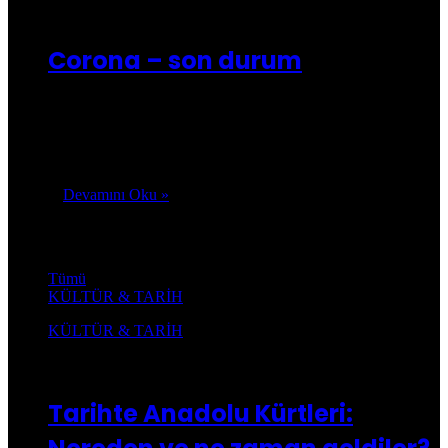
0
1.860
Corona – son durum
[COVID19-SHEET country_title=”Ülke”
confirmed_title=”Vaka” today_cases=”Son günde”
deaths_title=”Ölü” today_deaths=”Son günde”
recovered_title=”İyileşen” active_title=”Aktif”]
Devamını Oku »
Kültür & Tarih
Tümü
KÜLTÜR & TARİH
KÜLTÜR & TARİH
Kusca.com
08/07/2018
0
31.660
Tarihte Anadolu Kürtleri: