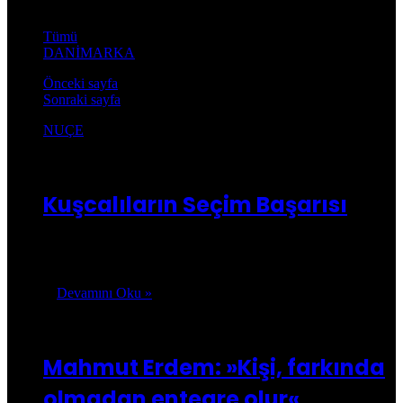
Tümü
DANİMARKA
Önceki sayfa
Sonraki sayfa
NUÇE
Kusca.com
19/11/2025
0
3.873
Kuşcalıların Seçim Başarısı
Dün, 18 Kasım 2025 günü Danimarka’da yapılan yerel
seçimler, Kuşca ve Orta Anadolu Kürtleri için…
Devamını Oku »
04/08/2025
Mahmut Erdem: »Kişi, farkında
olmadan entegre olur«