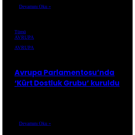
Devamını Oku »
Avrupa
Tümü
AVRUPA
AVRUPA
Kusca.com
19/09/2019
0
27.853
Avrupa Parlamentosu’nda
‘Kürt Dostluk Grubu’ kuruldu
Diyarbakır, Van ve Mardin büyükşehir belediyelerine kayyım
atama kararları hakkında bugün Avrupa Parlamentosu’nda
(AP) basın toplantısı düzenlendi. Deutsche Welle
Türkçe’nin…
Devamını Oku »