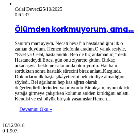
Celal Deveci
25/10/2025
0
6.237
Ölümden korkmuyorum, ama…
Sanırım mart ayıydı. Necati heval’ın hastalandığını ilk o
zaman duydum. Hemen telefonla aradım.O yanık sesiyle,
“Evet ya Celal, hastalandık. Ben de hiç anlamadım,” dedi.
Hastanedeydi.Ertesi gün onu ziyarete gittim. Birkaç
arkadaşıyla bekleme salonunda oturuyordu. Hal hatır
sorduktan sonra hastalık sürecini biraz anlattı.Kızgındı.
Doktorların ilk başta şikâyetlerini pek ciddiye almadığını
söyledi. Bel ağrılarını hep kas ağrısı olarak
değerlendirdiklerinden yakınıyordu.Bir akşam, uyumak için
yatağa girmeye çalışırken kolunun aniden kırıldığını anlattı.
Kendisi ve eşi büyük bir şok yaşamışlar.Hemen…
Devamını Oku »
16/12/2018
0
1.907