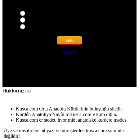
okunuz mu?
Evet
Hayır
Kuşcalıların kitap yazdığından haberim yok
Results
Hava durumu
KUŞCA
KØBENHAVN
Hakkımızda
Kusca.com Orta Anadolu Kürtlerinin buluştuğu sitedir.
Kurdên Anatoliya Navîn li Kusca.com’e kom dibin.
Kusca.com er stedet, hvor midt anatolske kurdere mødes.
Üye ve misafirlere ait yazı ve görüşlerden kusca.com sorumlu
değildir!