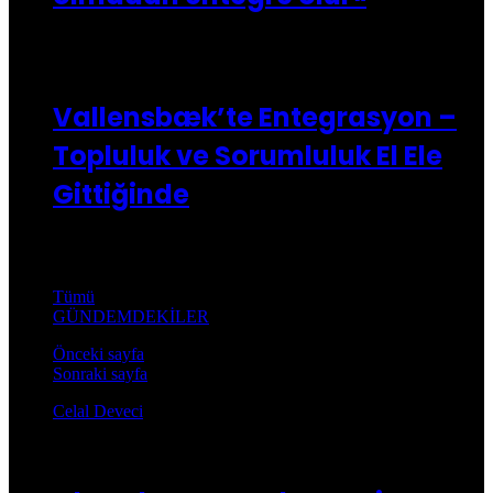
18/04/2025
Vallensbæk’te Entegrasyon –
Topluluk ve Sorumluluk El Ele
Gittiğinde
Gündemdekiler
Tümü
GÜNDEMDEKİLER
Önceki sayfa
Sonraki sayfa
Celal Deveci
Celal Deveci
24/10/2025
0
3.825