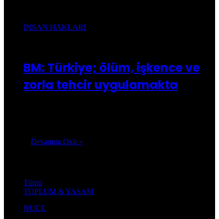
İnsan hakları
İNSAN HAKLARI
Kusca.com
12/03/2017
0
28.658
BM: Türkiye; ölüm, işkence ve
zorla tehcir uygulamakta
Birleşmiş Milletler, Türkiye de ölüm ve işkence gibi insan
hakları ihlallerini yeni bir raporla kamuoyuna açıkladı. Rapora
göre hükümetin emirlerinde…
Devamını Oku »
Toplum & Yaşam
Tümü
TOPLUM & YAŞAM
NUÇE
Kusca.com
11/04/2020