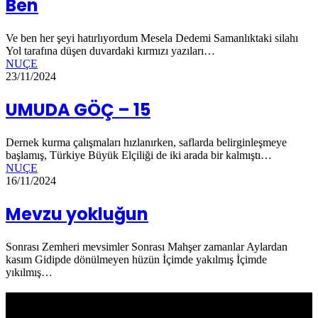
Ben
Ve ben her şeyi hatırlıyordum Mesela Dedemi Samanlıktaki silahı
Yol tarafına düşen duvardaki kırmızı yazıları…
NUÇE
23/11/2024
UMUDA GÖÇ – 15
Dernek kurma çalışmaları hızlanırken, saflarda belirginleşmeye
başlamış, Türkiye Büyük Elçiliği de iki arada bir kalmıştı…
NUÇE
16/11/2024
Mevzu yokluğun
Sonrası Zemheri mevsimler Sonrası Mahşer zamanlar Aylardan
kasım Gidipde dönülmeyen hüzün İçimde yakılmış İçimde
yıkılmış…
Kuşca Haber