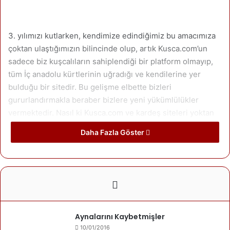
3. yılımızı kutlarken, kendimize edindiğimiz bu amacımıza
çoktan ulaştığımızın bilincinde olup, artık Kusca.com’un
sadece biz kuşcalıların sahiplendiği bir platform olmayıp,
tüm İç anadolu kürtlerinin uğradığı ve kendilerine yer
bulduğu bir sitedir. Bu gelişme elbette bizleri
gururlandırmakla beraber bizlere yeni yükümlülükler
vermektedir. Nasıl ki Kusca.com ve kardeş siteleri yoktan
markalaşmışsa, bu yeni misyonumuzda da anlımızın akıyla
Daha Fazla Göster
çıkacağımıza inancımız tamdır. Kusca.com yayın hayatına
başladığında görsel bölümleri daha ilgi duyulmaktaydı. ‘Ya
herkes resimlere bakmak için siteye giriyor’ diye tepki
alıyorduk, ama bugün Kusca.com’un en popüler bölümleri,
köşe yazıları, makale ve şiir bölümüdür. Artık Kusca.com
dostları aktüel köşe yazılarını, makale yazıları ve şiirleri
okuyup, yorum eklemekteler. Bugüne kadar 35 kayıtlı
Aynalarını Kaybetmişler
yazar arkadaşımız 123 yazıyı Kusca.com dostlarıyla
10/01/2016