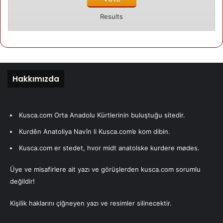
Kusca.com’ada yeni atılımları atmaya imkan sağlamaktadır.
Results
Yeni projelerimiz arasında video bölümüdür. Şimdiden
onlarca klip eklenmiştir.
Kusca_video bölümü ile amacımız, Kusca.com dostlarının
kendi video çalışma larını Kusca.com’a eklemeleridir.
Umarız bu çalışmamız Kusca.com dostları arasındaki
Hakkımızda
yakınlaşmaya bir yeni katkı sağlayacaktır.Kusca.com’un 3.
yılı dostlarına kutlu olmasını dilerek, daha iyi bir Kusca.com
dileğiyle.Selamlar.
Kusca.com Orta Anadolu Kürtlerinin buluştuğu sitedir.
Kurdên Anatoliya Navîn li Kusca.com’e kom dibin.
Yazarımız
Kusca.com er stedet, hvor midt anatolske kurdere mødes.
Üye ve misafirlere ait yazı ve görüşlerden kusca.com sorumlu
Celal Deveci
değildir!
Kuşca'da doğdu. ilk ve orta eğitimini Kuşca
ve Cihanbeyli'de yaptı. Lise ve üniversite
Kişilik haklarını çiğneyen yazı ve resimler silinecektir.
eğitimini Danimarka'da bitirdi.