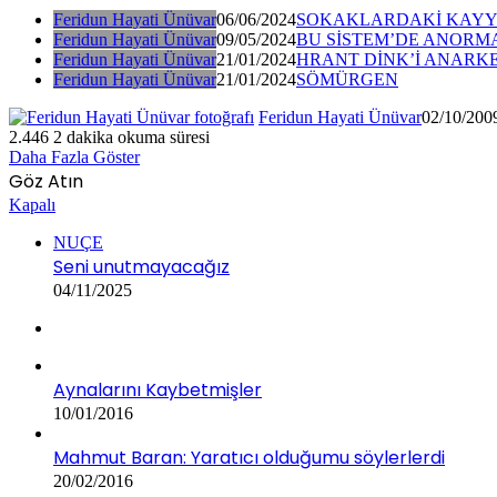
Feridun Hayati Ünüvar
06/06/2024
SOKAKLARDAKİ KAYYU
Feridun Hayati Ünüvar
09/05/2024
BU SİSTEM’DE ANORMA
Feridun Hayati Ünüvar
21/01/2024
HRANT DİNK’İ ANARKE
Feridun Hayati Ünüvar
21/01/2024
SÖMÜRGEN
Feridun Hayati Ünüvar
02/10/200
2.446
2 dakika okuma süresi
Daha Fazla Göster
Göz Atın
Kapalı
NUÇE
Seni unutmayacağız
04/11/2025
Aynalarını Kaybetmişler
10/01/2016
Mahmut Baran: Yaratıcı olduğumu söylerlerdi
20/02/2016