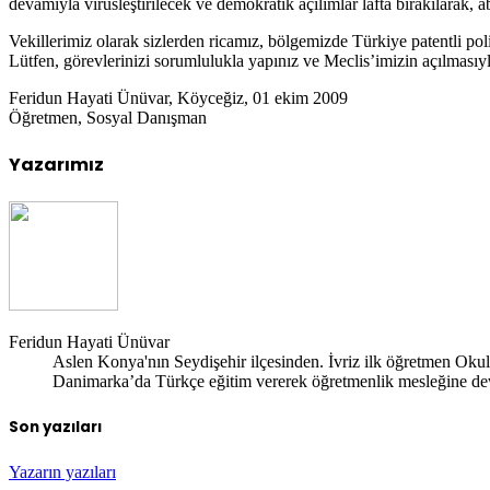
devamıyla virüsleştirilecek ve demokratik açılımlar lafta bırakılarak, abs
Vekillerimiz olarak sizlerden ricamız, bölgemizde Türkiye patentli poli
Lütfen, görevlerinizi sorumlulukla yapınız ve Meclis’imizin açılması
Feridun Hayati Ünüvar, Köyceğiz, 01 ekim 2009
Öğretmen, Sosyal Danışman
Yazarımız
Feridun Hayati Ünüvar
Aslen Konya'nın Seydişehir ilçesinden. İvriz ilk öğretmen Oku
Danimarka’da Türkçe eğitim vererek öğretmenlik mesleğine deva
Son yazıları
Yazarın yazıları