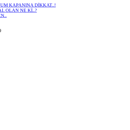
M KAPANINA DİKKAT..!
L OLAN NE Kİ..?
N..
9