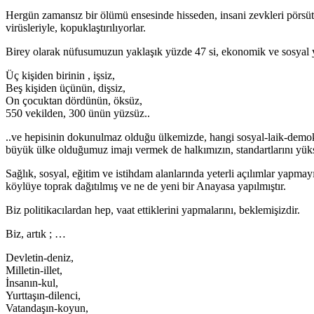
Hergün zamansız bir ölümü ensesinde hisseden, insani zevkleri pörsütül
virüsleriyle, kopuklaştırılıyorlar.
Birey olarak nüfusumuzun yaklaşık yüzde 47 si, ekonomik ve sosyal y
Üç kişiden birinin , işsiz,
Beş kişiden üçünün, dişsiz,
On çocuktan dördünün, öksüz,
550 vekilden, 300 ünün yüzsüz..
..ve hepisinin dokunulmaz olduğu ülkemizde, hangi sosyal-laik-demok
büyük ülke olduğumuz imajı vermek de halkımızın, standartlarını yük
Sağlık, sosyal, eğitim ve istihdam alanlarında yeterli açılımlar yapma
köylüye toprak dağıtılmış ve ne de yeni bir Anayasa yapılmıştır.
Biz politikacılardan hep, vaat ettiklerini yapmalarını, beklemişizdir.
Biz, artık ; …
Devletin-deniz,
Milletin-illet,
İnsanın-kul,
Yurttaşın-dilenci,
Vatandaşın-koyun,