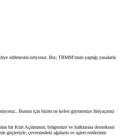
tasfiye edilmesini istiyoruz. Biz; TBMM’sinin yaptığı yasalarla
ı istiyoruz.. Bunun için bizim ne kefen giymemize ihtiyaçımız
 olan bir Kürt Açılımının; bölgemize ve halklarına demokrasi
n güçleriyle, çevresindeki ağaların ve aşiret reislerinin