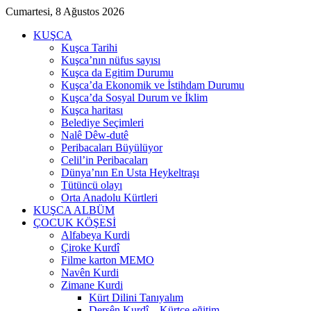
Cumartesi, 8 Ağustos 2026
KUŞCA
Kuşca Tarihi
Kuşca’nın nüfus sayısı
Kuşca da Egitim Durumu
Kuşca’da Ekonomik ve İstihdam Durumu
Kuşca’da Sosyal Durum ve İklim
Kuşca haritası
Belediye Seçimleri
Nalê Dêw-dutê
Peribacaları Büyülüyor
Celil’in Peribacaları
Dünya’nın En Usta Heykeltraşı
Tütüncü olayı
Orta Anadolu Kürtleri
KUŞCA ALBÜM
ÇOCUK KÖŞESİ
Alfabeya Kurdi
Çiroke Kurdî
Filme karton MEMO
Navên Kurdi
Zimane Kurdi
Kürt Dilini Tanıyalım
Dersên Kurdî – Kürtçe eğitim