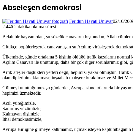
Abseleşen demokrasi
Feridun Hayati Ünüvar
02/10/200
2.446
2 dakika okuma süresi
Belalı bir hayvan olan, şu sözcük canavarın hışmından, Allah cümlem
Gittikçe popülerleşerek canavarlaşan şu Açılım; virüsleşerek demokrati
Ülkemizde, günde ortalama 5 kişinin öldüğü trafik kazalarını normal ka
Açılım Canavarı ile unutturup, daha bir çok diğer sorunlarımız gibi, g
Artık ateşler düştükleri yerleri değil, hepimizi yakar olmuştur. Trafi
olan diplerinin aklanması; inşaallah mahşere bırakılmaz ve Millet Mec
Gülmeyi unuttuğumuz şu günlerde , Avrupa standartlarında bir yaşam tar
hepimizi üzmektedir.
Acılı yüreğimizle,
Sararmış yüzümüzle,
Kalmayan dişimizle,
İthal demokrasimizle,
Avrupa Birliğine girmeye kalkmamız, uçmak isteyen kaplumbağanın ka