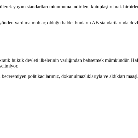
erek yaşam standartları minumuma indirilen, kutuplaştırılarak birbirler
önden yardıma muhtaç olduğu halde, bunların AB standartlarında devlet
ratik-hukuk devleti ilkelerinin varlığından bahsetmek mümkündür. Hal
seltmiyor.
yı beceremiyen politikacılarımız, dokunulmazlıklarıyla ve aldıkları maaş