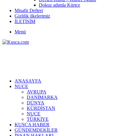
Dokuz adımla Kürtçe
Misafir Defteri
Gizlilik ilkelerimiz
İLETİŞİM
Menü
ANASAYFA
NUÇE
AVRUPA
DANİMARKA
DÜNYA
KÜRDİSTAN
NUÇE
TÜRKİYE
KUŞCA HABER
GÜNDEMDEKİLER
İNSAN HAKLARI