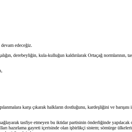
e devam edeceğiz.
 ağalığın, derebeyliğin, kula-kulluğun kaldırılarak Ortaçağ normlarının, 
n,
yapılanmalara karşı çıkarak halkların dostluğunu, kardeşliğini ve barışın
sağlayarak tasfiye etmeyen bu iktidar partisinin önderliğinde yapılacak
rı hazırlama gayreti içerisinde olan işbirlikçi sistem; sömürge ülkelerini