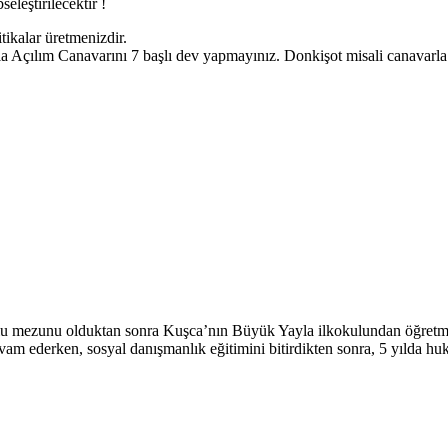
eleştirilecektir !
tikalar üretmenizdir.
yla Açılım Canavarını 7 başlı dev yapmayınız. Donkişot misali canavarl
lu mezunu olduktan sonra Kuşca’nın Büyük Yayla ilkokulundan öğretmen 
m ederken, sosyal danışmanlık eğitimini bitirdikten sonra, 5 yılda h