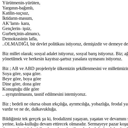
Yürütmenin-yürüten,
Yargının-bağımlı,
Katilin-suçsuz,
İktidarın-masum,
AK’ların- kara,
Gençlerin- işsiz,
Gurbetçinin-almancı,
Demokrasinin lafla,
..OLMADIĞI, bir devlet politikası istiyoruz, demişizdir ve demeye d
Biz millet olarak; sosyal adalet istiyoruz, sosyal barış istiyoruz. Biz;
yönetilmek ve herkesin kayıtsız-şartsız yasalara uymasını istiyoruz.
Biz ; AB ve ABD projeleriyle ülkemizin şekillenmesini ve milletimizi
Soya göre, sopa göre.
Beye göre, boya göre
Dine göre, dona göre
Konuştuğu dile göre
.. ayrıştırılmasını, tasnif edilmesini istemiyoruz.
Biz ; bedeli ne olursa olsun ırkçılığa, ayrımcılığa, yobazlığa, feodal 
vardır ve ne de, dalkavukluğa.
Bildiğimiz tek gerçek şu ki, feodalizmi yaşayan, yaşatan ve devamını 
yerine, kula-kulluğu devam ettirecek olmasıdır. Sermayeye pazar koşulla