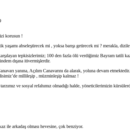
9
izi korusun !
k yaşamı abseleştirecek mi , yoksa barışı getirecek mi ? merakla, dizile
rşılayan tepkisizlerimiz; 100 den fazla ölü verdiğimiz Bayram tatili kaz
ündem dışına itivermişlerdir.
k Canavarı yanına, Açılım Canavarını da alarak, yoluna devam etmektedir.
lisimiz’de millileşip , müzminleşip kalmaz !
zımız ve sosyal refahımız olmadığı halde, yöneticilerimizin kürsülerden
z ile arkadaş olması hevesine, çok benziyor.