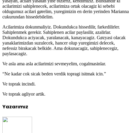
yasayan, acilari yasatan yine bizleriz, kendimiziz. Bundandir ki
acilarimizi sahiplenecek, acilarimiza ortak olacagiz ki sebebi
oldugumuz acilari gørelim, yuregimizin en derin yerinden Marianna
cukurundan hissedebilelim.
Acilarimiza dokunmaliyiz. Dokundukca hissedilir, farkedilirler.
Sahiplenmek gerekir. Sahiplenen acilar paylasilir, azalirlar.
Dokundukca aciyacak, yaralanacak, kanayacagiz. Gøzyasi olacak
yanaklarimizdan suzulecek, hancer olup yuregimizi delecek,
nefessiz birakacak belkide. Ama dokunacagiz, sahiplenecegiz,
paylasacagiz.
Ve asla ama asla acilarimizi sevmeyelim, cogalmasinlar.
“Ne kadar cok sicak beden verdik topragi isitmak icin.”
Ve toprak incindi.
Ve toprak agliyor artik.
Yazarımız