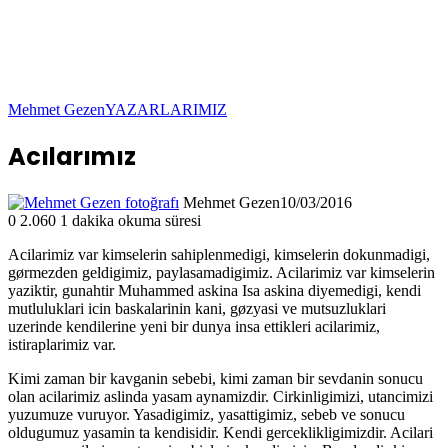
Mehmet Gezen
YAZARLARIMIZ
Acılarımız
Mehmet Gezen
10/03/2016
0
2.060
1 dakika okuma süresi
Acilarimiz var kimselerin sahiplenmedigi, kimselerin dokunmadigi,
gørmezden geldigimiz, paylasamadigimiz. Acilarimiz var kimselerin
yaziktir, gunahtir Muhammed askina Isa askina diyemedigi, kendi
mutluluklari icin baskalarinin kani, gøzyasi ve mutsuzluklari
uzerinde kendilerine yeni bir dunya insa ettikleri acilarimiz,
istiraplarimiz var.
Kimi zaman bir kavganin sebebi, kimi zaman bir sevdanin sonucu
olan acilarimiz aslinda yasam aynamizdir. Cirkinligimizi, utancimizi
yuzumuze vuruyor. Yasadigimiz, yasattigimiz, sebeb ve sonucu
oldugumuz yasamin ta kendisidir. Kendi gerceklikligimizdir. Acilari