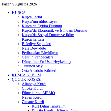
Pazar, 9 Ağustos 2026
KUŞCA
Kuşca Tarihi
Kuşca’nın nüfus sayısı
Kuşca da Egitim Durumu
Kuşca’da Ekonomik ve İstihdam Durumu
Kuşca’da Sosyal Durum ve İklim
Kuşca haritası
Belediye Seçimleri
Nalê Dêw-dutê
Peribacaları Büyülüyor
Celil’in Peribacaları
Dünya’nın En Usta Heykeltraşı
Tütüncü olayı
Orta Anadolu Kürtleri
KUŞCA ALBÜM
ÇOCUK KÖŞESİ
Alfabeya Kurdi
Çiroke Kurdî
Filme karton MEMO
Navên Kurdi
Zimane Kurdi
Kürt Dilini Tanıyalım
Dersên Kurdî – Kürtçe eğitim