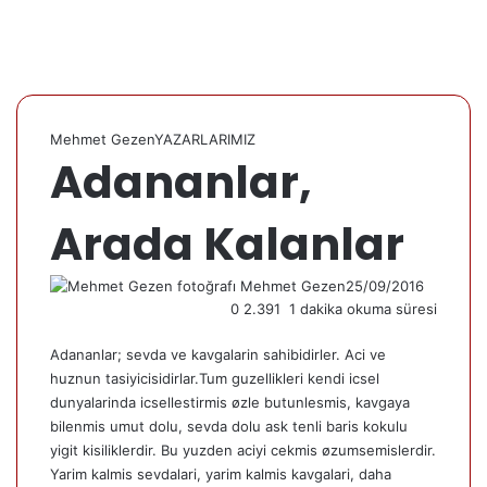
Mehmet Gezen
YAZARLARIMIZ
Adananlar,
Arada Kalanlar
Mehmet Gezen
25/09/2016
0
2.391
1 dakika okuma süresi
Adananlar; sevda ve kavgalarin sahibidirler. Aci ve
huznun tasiyicisidirlar.Tum guzellikleri kendi icsel
dunyalarinda icsellestirmis øzle butunlesmis, kavgaya
bilenmis umut dolu, sevda dolu ask tenli baris kokulu
yigit kisiliklerdir. Bu yuzden aciyi cekmis øzumsemislerdir.
Yarim kalmis sevdalari, yarim kalmis kavgalari, daha