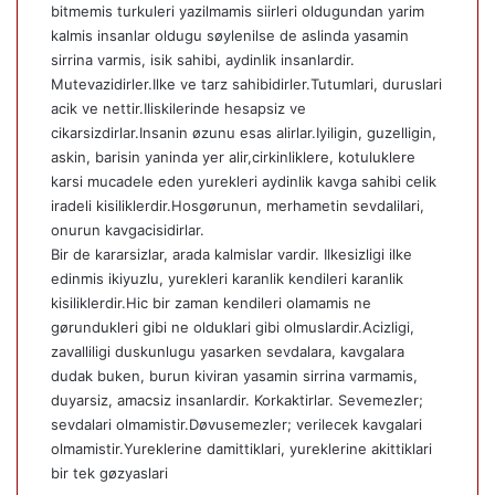
bitmemis turkuleri yazilmamis siirleri oldugundan yarim
kalmis insanlar oldugu søylenilse de aslinda yasamin
sirrina varmis, isik sahibi, aydinlik insanlardir.
Mutevazidirler.Ilke ve tarz sahibidirler.Tutumlari, duruslari
acik ve nettir.Iliskilerinde hesapsiz ve
cikarsizdirlar.Insanin øzunu esas alirlar.Iyiligin, guzelligin,
askin, barisin yaninda yer alir,cirkinliklere, kotuluklere
karsi mucadele eden yurekleri aydinlik kavga sahibi celik
iradeli kisiliklerdir.Hosgørunun, merhametin sevdalilari,
onurun kavgacisidirlar.
Bir de kararsizlar, arada kalmislar vardir. Ilkesizligi ilke
edinmis ikiyuzlu, yurekleri karanlik kendileri karanlik
kisiliklerdir.Hic bir zaman kendileri olamamis ne
gørundukleri gibi ne olduklari gibi olmuslardir.Acizligi,
zavalliligi duskunlugu yasarken sevdalara, kavgalara
dudak buken, burun kiviran yasamin sirrina varmamis,
duyarsiz, amacsiz insanlardir. Korkaktirlar. Sevemezler;
sevdalari olmamistir.Døvusemezler; verilecek kavgalari
olmamistir.Yureklerine damittiklari, yureklerine akittiklari
bir tek gøzyaslari