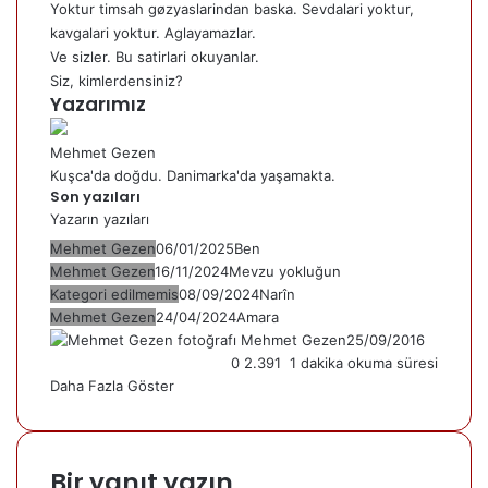
Yoktur timsah gøzyaslarindan baska. Sevdalari yoktur,
kavgalari yoktur. Aglayamazlar.
Ve sizler. Bu satirlari okuyanlar.
Siz, kimlerdensiniz?
Yazarımız
Mehmet Gezen
Kuşca'da doğdu. Danimarka'da yaşamakta.
Son yazıları
Yazarın yazıları
Mehmet Gezen
06/01/2025
Ben
Mehmet Gezen
16/11/2024
Mevzu yokluğun
Kategori edilmemis
08/09/2024
Narîn
Mehmet Gezen
24/04/2024
Amara
Mehmet Gezen
25/09/2016
0
2.391
1 dakika okuma süresi
Daha Fazla Göster
Bir yanıt yazın