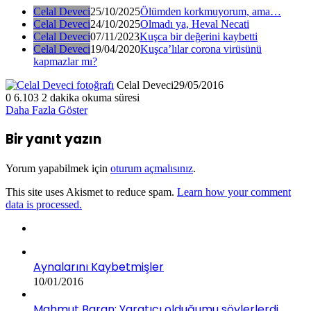
Celal Deveci
25/10/2025
Ölümden korkmuyorum, ama…
Celal Deveci
24/10/2025
Olmadı ya, Heval Necati
Celal Deveci
07/11/2023
Kuşca bir değerini kaybetti
Celal Deveci
19/04/2020
Kuşca’lılar corona virüsünü
kapmazlar mı?
Celal Deveci
29/05/2016
0
6.103
2 dakika okuma süresi
Daha Fazla Göster
Bir yanıt yazın
Yorum yapabilmek için
oturum açmalısınız
.
This site uses Akismet to reduce spam.
Learn how your comment
data is processed.
Aynalarını Kaybetmişler
10/01/2016
Mahmut Baran: Yaratıcı olduğumu söylerlerdi