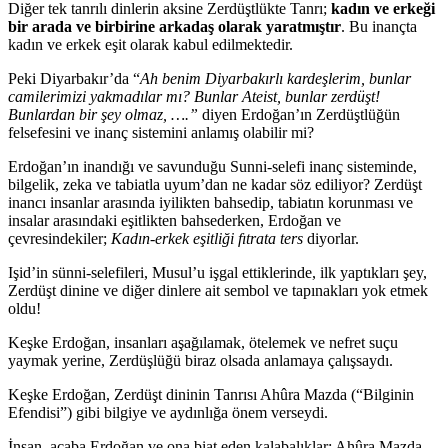
Diğer tek tanrılı dinlerin aksine Zerdüştlükte Tanrı;
kadın ve erkeği
bir arada ve birbirine arkadaş olarak yaratmıştır
. Bu inançta
kadın ve erkek eşit olarak kabul edilmektedir.
Peki Diyarbakır’da “
Ah benim Diyarbakırlı kardeşlerim, bunlar
camilerimizi yakmadılar mı? Bunlar Ateist, bunlar zerdüşt!
Bunlardan bir şey olmaz, ….”
diyen Erdoğan’ın Zerdüştlüğün
felsefesini ve inanç sistemini anlamış olabilir mi?
Erdoğan’ın inandığı ve savunduğu Sunni-selefi inanç sisteminde,
bilgelik, zeka ve tabiatla uyum’dan ne kadar söz ediliyor? Zerdüşt
inancı insanlar arasında iyilikten bahsedip, tabiatın korunması ve
insalar arasındaki eşitlikten bahsederken, Erdoğan ve
çevresindekiler;
Kadın-erkek eşitliği fıtrata ters
diyorlar.
Işid’in sünni-selefileri, Musul’u işgal ettiklerinde, ilk yaptıkları şey,
Zerdüşt dinine ve diğer dinlere ait sembol ve tapınakları yok etmek
oldu!
Keşke Erdoğan, insanları aşağılamak, ötelemek ve nefret suçu
yaymak yerine, Zerdüşlüğü biraz olsada anlamaya çalışsaydı.
Keşke Erdoğan, Zerdüşt dininin Tanrısı Ahûra Mazda (“Bilginin
Efendisi”) gibi bilgiye ve aydınlığa önem verseydi.
İnsan, acaba Erdoğan ve ona biat eden kalabalıklar; Ahûra Mazda