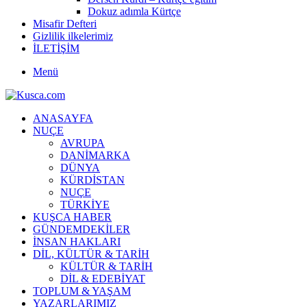
Dokuz adımla Kürtçe
Misafir Defteri
Gizlilik ilkelerimiz
İLETİŞİM
Menü
ANASAYFA
NUÇE
AVRUPA
DANİMARKA
DÜNYA
KÜRDİSTAN
NUÇE
TÜRKİYE
KUŞCA HABER
GÜNDEMDEKİLER
İNSAN HAKLARI
DİL, KÜLTÜR & TARİH
KÜLTÜR & TARİH
DİL & EDEBİYAT
TOPLUM & YAŞAM
YAZARLARIMIZ