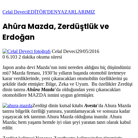
Celal Deveci
EDİTÖR'DEN
YAZARLARIMIZ
Ahûra Mazda, Zerdüştlük ve
Erdoğan
Celal Deveci
29/05/2016
0
6.103
2 dakika okuma süresi
Japon araba devi Mazda’nın ismi nereden aldığını hiç düşündünüz
mü? Mazda firması, 1930’lu yılların başında otomobil üretmeye
karar verdiklerinde, yeni çıkaracakları otomobilin özelliklerini şu
şekilde ifade etmişler: Bilge, Zeka ve Uyum. Bu özellikler Zerdüşt
dinin tanrısı
Ahûra Mazda
’da olduğundan yeni çıkaracakları
otomobillere MAZDA ismini uygun görmüşler.
Zerdüşt dinin kutsal kitabı
Avesta
’da Ahura Mazda
tanrısı bilgelik özelliği yanısıra, yaratılamayacak ve sonsuza kadar
yaşayacak tek tanrının Ahura Mazda olduğuna inanılır. Ahura
Mazda; hem yaşamı hemde iyi olan şeyi yaratan tanrı olarak kabul
edilir.