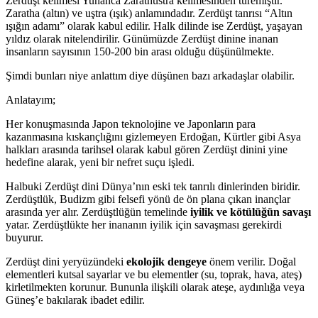
Zerdüşt kelimesi Yunanca Zarathustra kelimesinden türemiştir.
Zaratha (altın) ve uştra (ışık) anlamındadır. Zerdüşt tanrısı “Altın
ışığın adamı” olarak kabul edilir. Halk dilinde ise Zerdüşt, yaşayan
yıldız olarak nitelendirilir. Günümüzde Zerdüşt dinine inanan
insanların sayısının 150-200 bin arası olduğu düşünülmekte.
Şimdi bunları niye anlattım diye düşünen bazı arkadaşlar olabilir.
Anlatayım;
Her konuşmasında Japon teknolojine ve Japonların para
kazanmasına kıskançlığını gizlemeyen Erdoğan, Kürtler gibi Asya
halkları arasında tarihsel olarak kabul gören Zerdüşt dinini yine
hedefine alarak, yeni bir nefret suçu işledi.
Halbuki Zerdüşt dini Dünya’nın eski tek tanrılı dinlerinden biridir.
Zerdüştlük, Budizm gibi felsefi yönü de ön plana çıkan inançlar
arasında yer alır. Zerdüştlüğün temelinde
iyilik ve kötülüğün savaşı
yatar. Zerdüştlükte her inananın iyilik için savaşması gerekirdi
buyurur.
Zerdüşt dini yeryüzündeki
ekolojik dengeye
önem verilir. Doğal
elementleri kutsal sayarlar ve bu elementler (su, toprak, hava, ateş)
kirletilmekten korunur. Bununla ilişkili olarak ateşe, aydınlığa veya
Güneş’e bakılarak ibadet edilir.