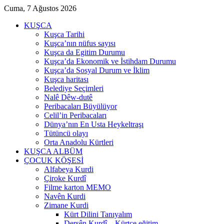
Cuma, 7 Ağustos 2026
KUŞCA
Kuşca Tarihi
Kuşca’nın nüfus sayısı
Kuşca da Egitim Durumu
Kuşca’da Ekonomik ve İstihdam Durumu
Kuşca’da Sosyal Durum ve İklim
Kuşca haritası
Belediye Seçimleri
Nalê Dêw-dutê
Peribacaları Büyülüyor
Celil’in Peribacaları
Dünya’nın En Usta Heykeltraşı
Tütüncü olayı
Orta Anadolu Kürtleri
KUŞCA ALBÜM
ÇOCUK KÖŞESİ
Alfabeya Kurdi
Çiroke Kurdî
Filme karton MEMO
Navên Kurdi
Zimane Kurdi
Kürt Dilini Tanıyalım
Dersên Kurdî – Kürtçe eğitim