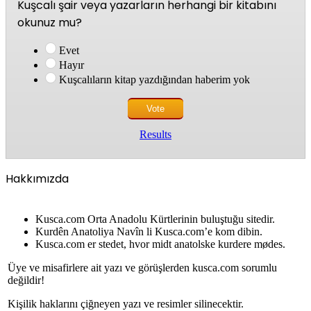
Kuşcalı şair veya yazarların herhangi bir kitabını
okunuz mu?
Evet
Hayır
Kuşcalıların kitap yazdığından haberim yok
Results
Hakkımızda
Kusca.com Orta Anadolu Kürtlerinin buluştuğu sitedir.
Kurdên Anatoliya Navîn li Kusca.com’e kom dibin.
Kusca.com er stedet, hvor midt anatolske kurdere mødes.
Üye ve misafirlere ait yazı ve görüşlerden kusca.com sorumlu
değildir!
Kişilik haklarını çiğneyen yazı ve resimler silinecektir.