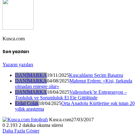
Kusca.com
Son yazıları
Yazarın yazıları
DANİMARKA
19/11/2025
Kuşcalıların Seçim Başarısı
DANİMARKA
04/08/2025
Mahmut Erdem: »Kişi, farkında
olmadan entegre olur«
DANİMARKA
18/04/2025
Vallensbæk’te Entegrasyon –
Topluluk ve Sorumluluk El Ele Gittiğinde
Erdal Çolak
18/04/2025
Orta Anadolu Kürtlerine ışık tutan 20
yıllık araştırma
Kusca.com
27/03/2017
0
2.193
2 dakika okuma süresi
Daha Fazla Göster