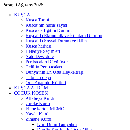
Pazar, 9 Ağustos 2026
KUŞCA
Kuşca Tarihi
Kuşca’nın nüfus sayısı
Kuşca da Egitim Durumu
Kuşca’da Ekonomik ve İstihdam Durumu
Kuşca’da Sosyal Durum ve İklim
Kuşca haritası
Belediye Seçimleri
Nalê Dêw-dutê
Peribacaları Büyülüyor
Celil’in Peribacaları
Dünya’nın En Usta Heykeltraşı
Tütüncü olayı
Orta Anadolu Kürtleri
KUŞCA ALBÜM
ÇOCUK KÖŞESİ
Alfabeya Kurdi
Çiroke Kurdî
Filme karton MEMO
Navên Kurdi
Zimane Kurdi
Kürt Dilini Tanıyalım
Dersên Kurdî – Kürtçe eğitim