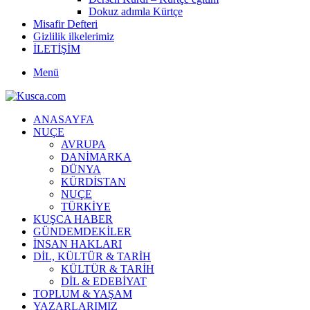
Dokuz adımla Kürtçe
Misafir Defteri
Gizlilik ilkelerimiz
İLETİŞİM
Menü
ANASAYFA
NUÇE
AVRUPA
DANİMARKA
DÜNYA
KÜRDİSTAN
NUÇE
TÜRKİYE
KUŞCA HABER
GÜNDEMDEKİLER
İNSAN HAKLARI
DİL, KÜLTÜR & TARİH
KÜLTÜR & TARİH
DİL & EDEBİYAT
TOPLUM & YAŞAM
YAZARLARIMIZ