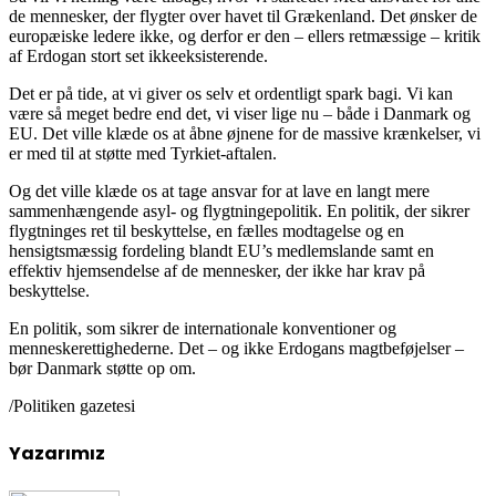
de mennesker, der flygter over havet til Grækenland. Det ønsker de
europæiske ledere ikke, og derfor er den – ellers retmæssige – kritik
af Erdogan stort set ikkeeksisterende.
Det er på tide, at vi giver os selv et ordentligt spark bagi. Vi kan
være så meget bedre end det, vi viser lige nu – både i Danmark og
EU. Det ville klæde os at åbne øjnene for de massive krænkelser, vi
er med til at støtte med Tyrkiet-aftalen.
Og det ville klæde os at tage ansvar for at lave en langt mere
sammenhængende asyl- og flygtningepolitik. En politik, der sikrer
flygtninges ret til beskyttelse, en fælles modtagelse og en
hensigtsmæssig fordeling blandt EU’s medlemslande samt en
effektiv hjemsendelse af de mennesker, der ikke har krav på
beskyttelse.
En politik, som sikrer de internationale konventioner og
menneskerettighederne. Det – og ikke Erdogans magtbeføjelser –
bør Danmark støtte op om.
/Politiken gazetesi
Yazarımız