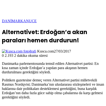
DANİMARKA
NUÇE
Alternativet: Erdoğan’a akan
paraları hemen durdurun!
Kusca.com
27/03/2017
0
2.193
2 dakika okuma süresi
Danimarka parlementosunda temsil edilen Alternativet partisi: En
kısa zaman içinde Erdoğan’a yapılan para akışının hemen
durdurulması gerektiğini söyledi.
Politiken gazetesine demeç veren Alternativet partisi milletvekili
Rasmus Nordqvist; Danimarka’nın uluslararası sözleşmeleri ve insan
haklarına dair politikaları desteklemesi gerektiğini, buna karşılık
Erdoğan’nın daha fazla güce sahip olma çabalarına da karşı gelmesi
gerektiğini söyledi.