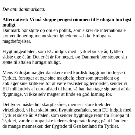
Devamı danimarkaca:
Alternativet: Vi må stoppe pengestrømmen til Erdogan hurtigst
muligt
Danmark bør støtte op om en politik, som sikrer de internationale
konventioner og menneskerettighederne – ikke Erdogans
magtbeføjelser.
Flygtningeaftalen, som EU indgik med Tyrkiet sidste år, fyldte i
sidste uge ét år. Det er ét år for meget, og Danmark bør stoppe sin
støtte til aftalen hurtigst muligt.
Mens Erdogan nægter danskere med kurdisk baggrund indrejse i
Tyrkiet, forsøger at øge sine magtbeføjelser som præsident og
anklager sine kritikere for at være fascister og terrorister, sender vi i
EU milliardvis af euro afsted til ham, så han kan tage sig pænt af de
flygtninge, vi ikke selv magter at finde en god løsning for.
Det lyder måske lidt skarpt skåret, men er i store træk den
virkelighed, vi har skabt med flygtningeaftalen, som EU indgik med
Tyrkiet sidste år. Aftalen, som sender flygtninge retur fra Europa til
Tyrkiet, var de europæiske lederes desperate forsøg på at håndtere
de mange mennesker, der flygtede til Grækenland fra Tyrkiet.