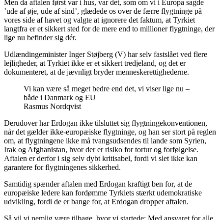
Men da aftalen først var i hus, var det, som om vi i Europa sagde
’ude af øje, ude af sind’, glædede os over de færre flygtninge på
vores side af havet og valgte at ignorere det faktum, at Tyrkiet
langtfra er et sikkert sted for de mere end to millioner flygtninge, der
lige nu befinder sig dér.
Udlændingeminister Inger Støjberg (V) har selv fastslået ved flere
lejligheder, at Tyrkiet ikke er et sikkert tredjeland, og det er
dokumenteret, at de jævnligt bryder menneskerettighederne.
Vi kan være så meget bedre end det, vi viser lige nu –
både i Danmark og EU
Rasmus Nordqvist
Derudover har Erdogan ikke tilsluttet sig flygtningekonventionen,
når det gælder ikke-europæiske flygtninge, og han ser stort på reglen
om, at flygtningene ikke må tvangsudsendes til lande som Syrien,
Irak og Afghanistan, hvor der er risiko for tortur og forfølgelse.
Aftalen er derfor i sig selv dybt kritisabel, fordi vi slet ikke kan
garantere for flygtningenes sikkerhed.
Samtidig spænder aftalen med Erdogan kraftigt ben for, at de
europæiske ledere kan fordømme Tyrkiets stærkt udemokratiske
udvikling, fordi de er bange for, at Erdogan dropper aftalen.
Så vil vi nemlig være tilbage, hvor vi startede: Med ansvaret for alle