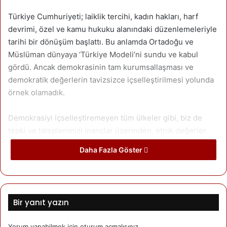
Türkiye Cumhuriyeti; laiklik tercihi, kadın hakları, harf
devrimi, özel ve kamu hukuku alanındaki düzenlemeleriyle
tarihi bir dönüşüm başlattı. Bu anlamda Ortadoğu ve
Müslüman dünyaya ‘Türkiye Modeli’ni sundu ve kabul
gördü. Ancak demokrasinin tam kurumsallaşması ve
demokratik değerlerin tavizsizce içselleştirilmesi yolunda
örnek olamadık.
Demokrasiyi içselleştiremeyen tüm ülkeler gibi, biz de
tepki ve taleplerimizi inançlar üzerinden, etnik değerler
üzerinden, sembolizme savrularak, dolayısıyla etkisizce
Daha Fazla Göster
dile getirdik. Sonuç ortada. Hâlâ sivil bir anayasamız yok.
Siyasetçiler de bu az gelişmiş demokrasiden nemalandı.
Türkiye toplumu, inançlar veya etnik değerler üzerinden
siyaset kurumu tarafından ayrıştırıldı. Böylece insanlarımız
Bir yanıt yazın
kişisel tepki ve taleplerini ulus devlete ya da ulus devletin
şahsında ‘etnik bir üst kimliğe’ yöneltti.
Yorum yapabilmek için
oturum açmalısınız
.