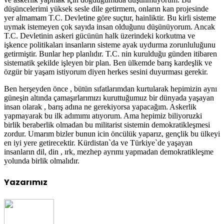
düşüncelerimi yüksek sesle dile getirmem, onların kan projesinde
yer almamam T.C. Devletine göre suçtur, hainliktir. Bu kirli sisteme
uymak istemeyen çok sayıda insan olduğunu düşünüyorum. Ancak
T.C. Devletinin askeri gücünün halk üzerindeki korkutma ve
işkence politikaları insanların sisteme ayak uydurma zorunluluğunu
getirmiştir. Bunlar hep planlıdır. T.C. nin kurulduğu günden itibaren
sistematik şekilde işleyen bir plan. Ben ülkemde barış kardeşlik ve
özgür bir yaşam istiyorum diyen herkes sesini duyurması gerekir.
Ben herşeyden önce , bütün sıfatlarımdan kurtularak hepimizin aynı
güneşin altında çamaşırlarımızı kuruttuğumuz bir dünyada yaşayan
insan olarak , barış adına ne gerekiyorsa yapacağım. Askerlik
yapmayarak bu ilk adımımı atıyorum. Ama hepimiz biliyoruzki
birlik beraberlik olmadan bu militarist sistemin demokratikleşmesi
zordur. Umarım bizler bunun icin öncülük yaparız, gençlik bu ülkeyi
en iyi yere getirecektir. Kürdistan`da ve Türkiye`de yaşayan
insanların dil, din , ırk, mezhep ayrımı yapmadan demokratikleşme
yolunda birlik olmalıdır.
Yazarımız