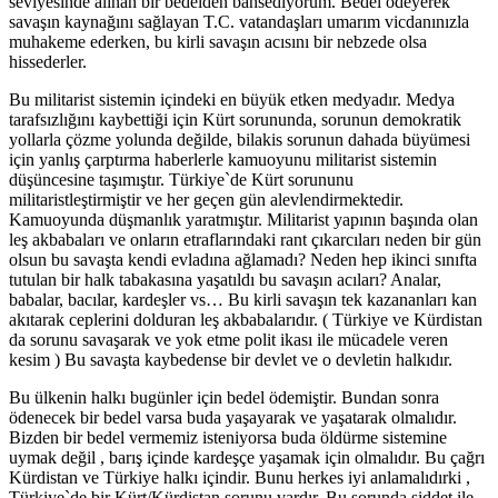
seviyesinde alınan bir bedelden bahsediyorum. Bedel ödeyerek
savaşın kaynağını sağlayan T.C. vatandaşları umarım vicdanınızla
muhakeme ederken, bu kirli savaşın acısını bir nebzede olsa
hissederler.
Bu militarist sistemin içindeki en büyük etken medyadır. Medya
tarafsızlığını kaybettiği için Kürt sorununda, sorunun demokratik
yollarla çözme yolunda değilde, bilakis sorunun dahada büyümesi
için yanlış çarptırma haberlerle kamuoyunu militarist sistemin
düşüncesine taşımıştır. Türkiye`de Kürt sorununu
militaristleştirmiştir ve her geçen gün alevlendirmektedir.
Kamuoyunda düşmanlık yaratmıştır. Militarist yapının başında olan
leş akbabaları ve onların etraflarındaki rant çıkarcıları neden bir gün
olsun bu savaşta kendi evladına ağlamadı? Neden hep ikinci sınıfta
tutulan bir halk tabakasına yaşatıldı bu savaşın acıları? Analar,
babalar, bacılar, kardeşler vs… Bu kirli savaşın tek kazananları kan
akıtarak ceplerini dolduran leş akbabalarıdır. ( Türkiye ve Kürdistan
da sorunu savaşarak ve yok etme polit ikası ile mücadele veren
kesim ) Bu savaşta kaybedense bir devlet ve o devletin halkıdır.
Bu ülkenin halkı bugünler için bedel ödemiştir. Bundan sonra
ödenecek bir bedel varsa buda yaşayarak ve yaşatarak olmalıdır.
Bizden bir bedel vermemiz isteniyorsa buda öldürme sistemine
uymak değil , barış içinde kardeşçe yaşamak için olmalıdır. Bu çağrı
Kürdistan ve Türkiye halkı içindir. Bunu herkes iyi anlamalıdırki ,
Türkiye`de bir Kürt/Kürdistan sorunu vardır. Bu sorunda şiddet ile