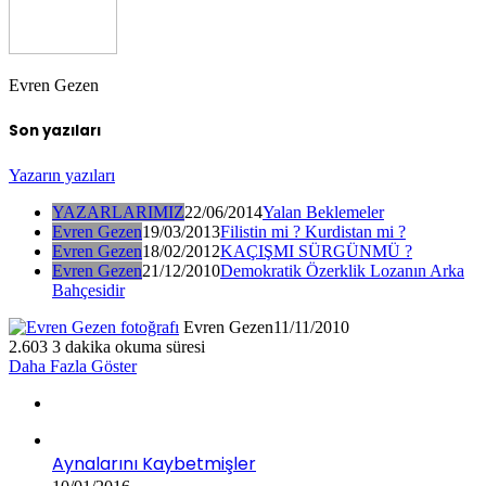
Evren Gezen
Son yazıları
Yazarın yazıları
YAZARLARIMIZ
22/06/2014
Yalan Beklemeler
Evren Gezen
19/03/2013
Filistin mi ? Kurdistan mi ?
Evren Gezen
18/02/2012
KAÇIŞMI SÜRGÜNMÜ ?
Evren Gezen
21/12/2010
Demokratik Özerklik Lozanın Arka
Bahçesidir
Evren Gezen
11/11/2010
2.603
3 dakika okuma süresi
Daha Fazla Göster
Aynalarını Kaybetmişler