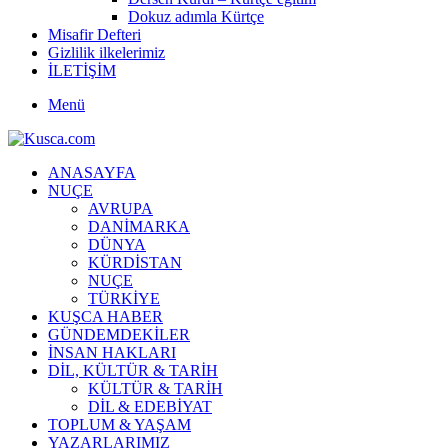
Dokuz adımla Kürtçe
Misafir Defteri
Gizlilik ilkelerimiz
İLETİŞİM
Menü
ANASAYFA
NUÇE
AVRUPA
DANİMARKA
DÜNYA
KÜRDİSTAN
NUÇE
TÜRKİYE
KUŞCA HABER
GÜNDEMDEKİLER
İNSAN HAKLARI
DİL, KÜLTÜR & TARİH
KÜLTÜR & TARİH
DİL & EDEBİYAT
TOPLUM & YAŞAM
YAZARLARIMIZ