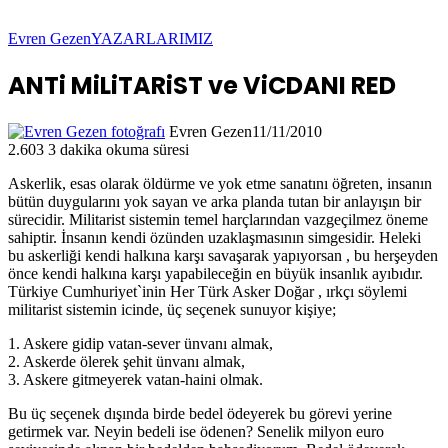
Evren Gezen
YAZARLARIMIZ
ANTi MiLiTARiST ve ViCDANI RED
Evren Gezen
11/11/2010
2.603
3 dakika okuma süresi
Askerlik, esas olarak öldürme ve yok etme sanatını öğreten, insanın
bütün duygularını yok sayan ve arka planda tutan bir anlayışın bir
sürecidir. Militarist sistemin temel harçlarından vazgeçilmez öneme
sahiptir. İnsanın kendi özünden uzaklaşmasının simgesidir. Heleki
bu askerliği kendi halkına karşı savaşarak yapıyorsan , bu herşeyden
önce kendi halkına karşı yapabileceğin en büyük insanlık ayıbıdır.
Türkiye Cumhuriyet`inin Her Türk Asker Doğar , ırkçı söylemi
militarist sistemin icinde, üç seçenek sunuyor kişiye;
1. Askere gidip vatan-sever ünvanı almak,
2. Askerde ölerek şehit ünvanı almak,
3. Askere gitmeyerek vatan-haini olmak.
Bu üç seçenek dışında birde bedel ödeyerek bu görevi yerine
getirmek var. Neyin bedeli ise ödenen? Senelik milyon euro