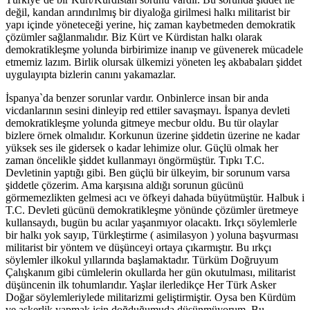
değil, kandan arındırılmış bir diyaloğa girilmesi halkı militarist bir
yapı içinde yöneteceği yerine, hiç zaman kaybetmeden demokratik
çözümler sağlanmalıdır. Biz Kürt ve Kürdistan halkı olarak
demokratikleşme yolunda birbirimize inanıp ve güvenerek mücadele
etmemiz lazım. Birlik olursak ülkemizi yöneten leş akbabaları şiddet
uygulayıpta bizlerin canını yakamazlar.
İspanya`da benzer sorunlar vardır. Onbinlerce insan bir anda
vicdanlarının sesini dinleyip red ettiler savaşmayı. İspanya devleti
demokratikleşme yolunda gitmeye mecbur oldu. Bu tür olaylar
bizlere örnek olmalıdır. Korkunun üzerine şiddetin üzerine ne kadar
yüksek ses ile gidersek o kadar lehimize olur. Güçlü olmak her
zaman öncelikle şiddet kullanmayı öngörmüştür. Tıpkı T.C.
Devletinin yaptığı gibi. Ben güçlü bir ülkeyim, bir sorunum varsa
şiddetle çözerim. Ama karşısına aldığı sorunun gücünü
görmemezlikten gelmesi acı ve öfkeyi dahada büyütmüştür. Halbuk i
T.C. Devleti gücünü demokratikleşme yönünde çözümler üretmeye
kullansaydı, bugün bu acılar yaşanmıyor olacaktı. Irkçı söylemlerle
bir halkı yok sayıp, Türkleştirme ( asimilasyon ) yoluna başvurması
militarist bir yöntem ve düşünceyi ortaya çıkarmıştır. Bu ırkçı
söylemler ilkokul yıllarında başlamaktadır. Türküm Doğruyum
Çalışkanım gibi cümlelerin okullarda her gün okutulması, militarist
düşüncenin ilk tohumlarıdır. Yaşlar ilerledikçe Her Türk Asker
Doğar söylemleriylede militarizmi geliştirmiştir. Oysa ben Kürdüm
ve askerlik yapmak için doğduğumuda düşünmüyorum. Bu