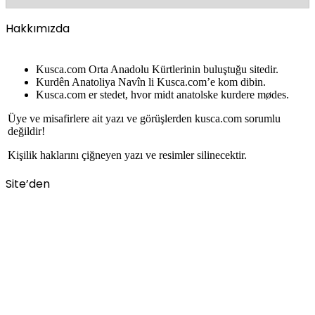
Hakkımızda
Kusca.com Orta Anadolu Kürtlerinin buluştuğu sitedir.
Kurdên Anatoliya Navîn li Kusca.com’e kom dibin.
Kusca.com er stedet, hvor midt anatolske kurdere mødes.
Üye ve misafirlere ait yazı ve görüşlerden kusca.com sorumlu
değildir!
Kişilik haklarını çiğneyen yazı ve resimler silinecektir.
Site’den