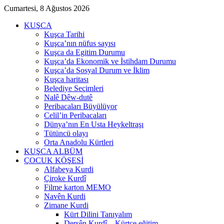
Cumartesi, 8 Ağustos 2026
KUŞCA
Kuşca Tarihi
Kuşca’nın nüfus sayısı
Kuşca da Egitim Durumu
Kuşca’da Ekonomik ve İstihdam Durumu
Kuşca’da Sosyal Durum ve İklim
Kuşca haritası
Belediye Seçimleri
Nalê Dêw-dutê
Peribacaları Büyülüyor
Celil’in Peribacaları
Dünya’nın En Usta Heykeltraşı
Tütüncü olayı
Orta Anadolu Kürtleri
KUŞCA ALBÜM
ÇOCUK KÖŞESİ
Alfabeya Kurdi
Çiroke Kurdî
Filme karton MEMO
Navên Kurdi
Zimane Kurdi
Kürt Dilini Tanıyalım
Dersên Kurdî – Kürtçe eğitim