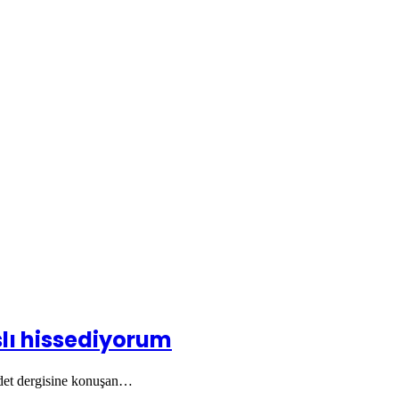
slı hissediyorum
adet dergisine konuşan…