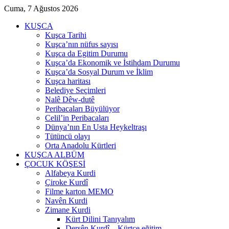
Cuma, 7 Ağustos 2026
KUŞCA
Kuşca Tarihi
Kuşca’nın nüfus sayısı
Kuşca da Egitim Durumu
Kuşca’da Ekonomik ve İstihdam Durumu
Kuşca’da Sosyal Durum ve İklim
Kuşca haritası
Belediye Seçimleri
Nalê Dêw-dutê
Peribacaları Büyülüyor
Celil’in Peribacaları
Dünya’nın En Usta Heykeltraşı
Tütüncü olayı
Orta Anadolu Kürtleri
KUŞCA ALBÜM
ÇOCUK KÖŞESİ
Alfabeya Kurdi
Çiroke Kurdî
Filme karton MEMO
Navên Kurdi
Zimane Kurdi
Kürt Dilini Tanıyalım
Dersên Kurdî – Kürtçe eğitim