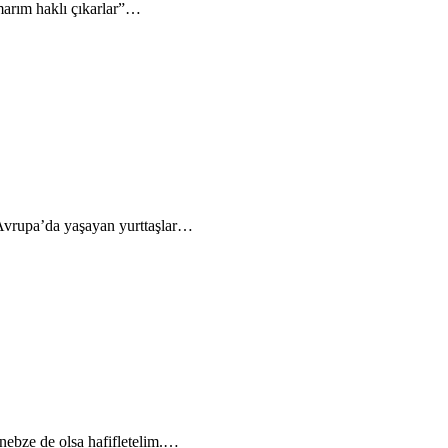
Umarım haklı çıkarlar”…
 Avrupa’da yaşayan yurttaşlar…
 nebze de olsa hafifletelim.…