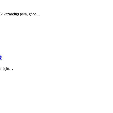
ak kazandığı para, gece…
e
lum için…