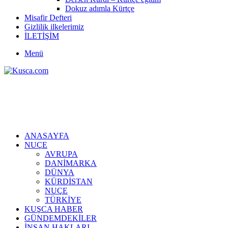
Dokuz adımla Kürtçe
Misafir Defteri
Gizlilik ilkelerimiz
İLETİŞİM
Menü
ANASAYFA
NUÇE
AVRUPA
DANİMARKA
DÜNYA
KÜRDİSTAN
NUÇE
TÜRKİYE
KUŞCA HABER
GÜNDEMDEKİLER
İNSAN HAKLARI