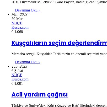
HDP Diyarbakır Milletvekili Garo Paylan, katıldığı canlı yayınd
Devamını Oku »
Mar
- 2023 -
30 Mart
NUÇE
Kusca.com
0
1.068
Kuşçalıların seçim değerlendirm
Merhaba sevgili Kuşçalılar Tarihimizin en önemli seçimini yap
Devamını Oku »
Şub
- 2023 -
6 Şubat
NUÇE
Kusca.com
0
1.091
Acil yardım çağrısı
Türkiye ve Suriye’deki Kürt (Kuzey ve Batı) illerindeki depremd