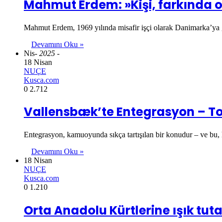
Mahmut Erdem: »Kişi, farkında 
Mahmut Erdem, 1969 yılında misafir işçi olarak Danimarka’ya 
Devamını Oku »
Nis
- 2025 -
18 Nisan
NUÇE
Kusca.com
0
2.712
Vallensbæk’te Entegrasyon – Top
Entegrasyon, kamuoyunda sıkça tartışılan bir konudur – ve bu, 
Devamını Oku »
18 Nisan
NUÇE
Kusca.com
0
1.210
Orta Anadolu Kürtlerine ışık tuta