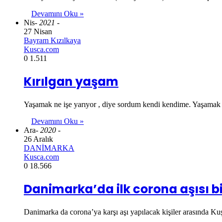
Devamını Oku »
Nis
- 2021 -
27 Nisan
Bayram Kızılkaya
Kusca.com
0
1.511
Kırılgan yaşam
Yaşamak ne işe yarıyor , diye sordum kendi kendime. Yaşamak
Devamını Oku »
Ara
- 2020 -
26 Aralık
DANİMARKA
Kusca.com
0
18.566
Danimarka’da ilk corona aşısı b
Danimarka da corona’ya karşı aşı yapılacak kişiler arasında K