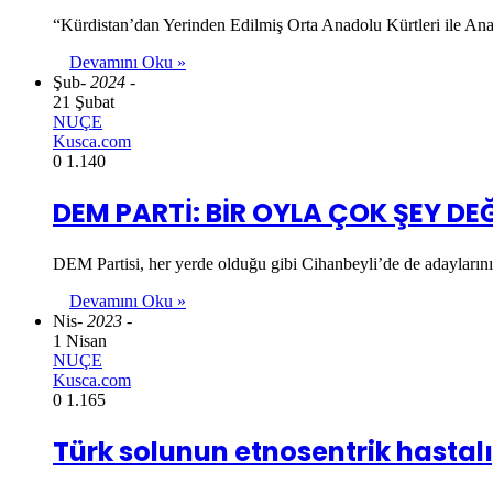
“Kürdistan’dan Yerinden Edilmiş Orta Anadolu Kürtleri ile Ana
Devamını Oku »
Şub
- 2024 -
21 Şubat
NUÇE
Kusca.com
0
1.140
DEM PARTİ: BİR OYLA ÇOK ŞEY DEĞ
DEM Partisi, her yerde olduğu gibi Cihanbeyli’de de adayların
Devamını Oku »
Nis
- 2023 -
1 Nisan
NUÇE
Kusca.com
0
1.165
Türk solunun etnosentrik hastalı