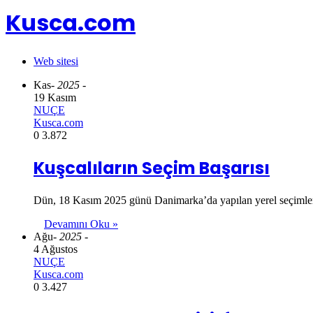
Kusca.com
Web sitesi
Kas
- 2025 -
19 Kasım
NUÇE
Kusca.com
0
3.872
Kuşcalıların Seçim Başarısı
Dün, 18 Kasım 2025 günü Danimarka’da yapılan yerel seçimler, 
Devamını Oku »
Ağu
- 2025 -
4 Ağustos
NUÇE
Kusca.com
0
3.427