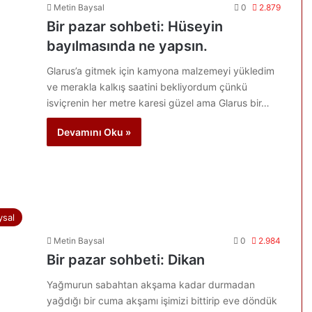
Metin Baysal
0
2.879
Bir pazar sohbeti: Hüseyin
bayılmasında ne yapsın.
Glarus’a gitmek için kamyona malzemeyi yükledim
ve merakla kalkış saatini bekliyordum çünkü
isviçrenin her metre karesi güzel ama Glarus bir…
Devamını Oku »
ysal
Metin Baysal
0
2.984
Bir pazar sohbeti: Dikan
Yağmurun sabahtan akşama kadar durmadan
yağdığı bir cuma akşamı işimizi bittirip eve döndük