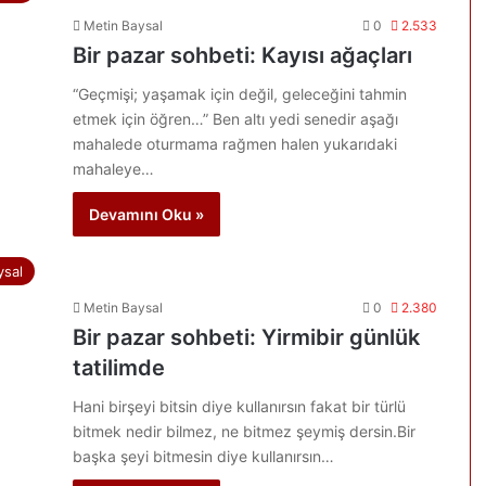
Metin Baysal
0
2.533
Bir pazar sohbeti: Kayısı ağaçları
“Geçmişi; yaşamak için değil, geleceğini tahmin
etmek için öğren…” Ben altı yedi senedir aşağı
mahalede oturmama rağmen halen yukarıdaki
mahaleye…
Devamını Oku »
ysal
Metin Baysal
0
2.380
Bir pazar sohbeti: Yirmibir günlük
tatilimde
Hani birşeyi bitsin diye kullanırsın fakat bir türlü
bitmek nedir bilmez, ne bitmez şeymiş dersin.Bir
başka şeyi bitmesin diye kullanırsın…