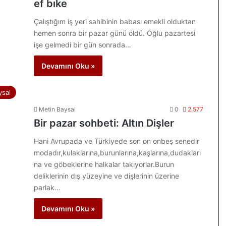
ef bıke
Çalıştığım iş yeri sahibinin babası emekli olduktan
hemen sonra bir pazar günü öldü. Oğlu pazartesi
işe gelmedi bir gün sonrada…
Devamını Oku »
ysal
Metin Baysal
0
2.577
Bir pazar sohbeti: Altın Dişler
Hani Avrupada ve Türkiyede son on onbeş senedir
modadır,kulaklarına,burunlarına,kaşlarına,dudakları
na ve göbeklerine halkalar takıyorlar.Burun
deliklerinin dış yüzeyine ve dişlerinin üzerine
parlak…
Devamını Oku »