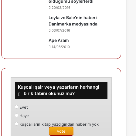
olduğumu söylerlerdi
20/02/2016
Leyla ve Bale’nin haberi
Danimarka medyasında
03/07/2016
Ape Aram
14/08/2010
Kuşcalı şair veya yazarların herhangi
bir kitabını okunuz mu?
Evet
Hayır
Kuşcalıların kitap yazdığından haberim yok