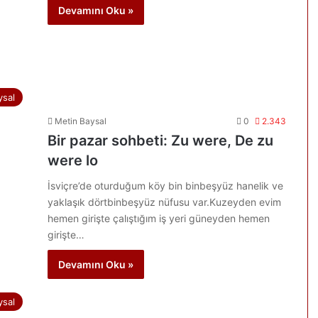
Devamını Oku »
ysal
Metin Baysal
0
2.343
Bir pazar sohbeti: Zu were, De zu
were lo
İsviçre’de oturduğum köy bin binbeşyüz hanelik ve
yaklaşık dörtbinbeşyüz nüfusu var.Kuzeyden evim
hemen girişte çalıştığım iş yeri güneyden hemen
girişte…
Devamını Oku »
ysal