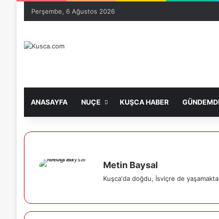
Perşembe, 6 Ağustos 2026
ANASAYFA
NUÇE
KUŞCA HABER
GÜNDEMDE
Metin Baysal
Kuşca'da doğdu, İsviçre de yaşamakta