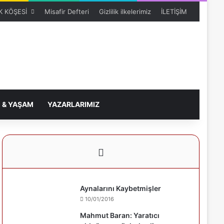
 KÖŞESİ
Misafir Defteri
Gizlilik ilkelerimiz
İLETİŞİM
 & YAŞAM
YAZARLARIMIZ
Aynalarını Kaybetmişler
10/01/2016
Mahmut Baran: Yaratıcı