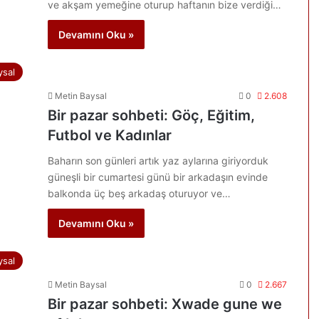
ve akşam yemeğine oturup haftanın bize verdiği…
Devamını Oku »
ysal
Metin Baysal
0
2.608
Bir pazar sohbeti: Göç, Eğitim,
Futbol ve Kadınlar
Baharın son günleri artık yaz aylarına giriyorduk
güneşli bir cumartesi günü bir arkadaşın evinde
balkonda üç beş arkadaş oturuyor ve…
Devamını Oku »
ysal
Metin Baysal
0
2.667
Bir pazar sohbeti: Xwade gune we