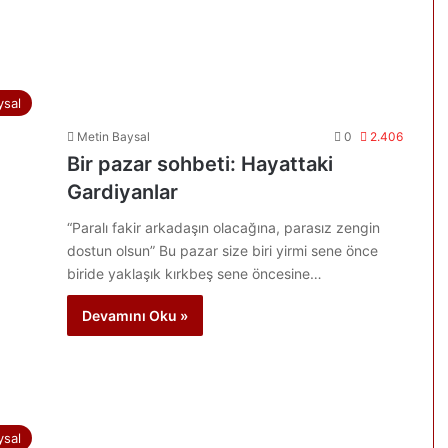
ysal
Metin Baysal
0
2.406
Bir pazar sohbeti: Hayattaki
Gardiyanlar
“Paralı fakir arkadaşın olacağına, parasız zengin
dostun olsun” Bu pazar size biri yirmi sene önce
biride yaklaşık kırkbeş sene öncesine…
Devamını Oku »
ysal