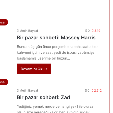
ysal
Metin Baysal
0
3.191
Bir pazar sohbeti: Massey Harris
Bundan üç gün önce perşembe sabahı saat altıda
kahvemi içtim ve saat yedi de işbaşı yaptım.işe
başlamamla üzerime bir hüzün…
Devamını Oku »
ysal
Metin Baysal
0
2.512
Bir pazar sohbeti: Zad
Yediğiniz yemek nerde ve hangi şekil ile olursa
olsun size vereceği kalori hep aynıdır. Mideyi