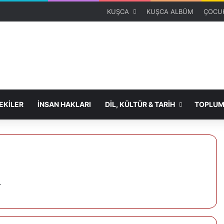
KUŞCA
KUŞCA ALBÜM
ÇOCUK
KİLER
İNSAN HAKLARI
DİL, KÜLTÜR & TARİH
TOPLUM
.