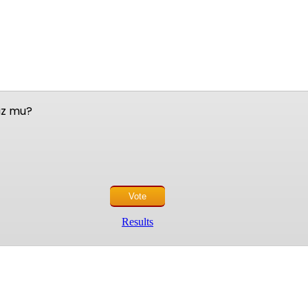
nuz mu?
Results