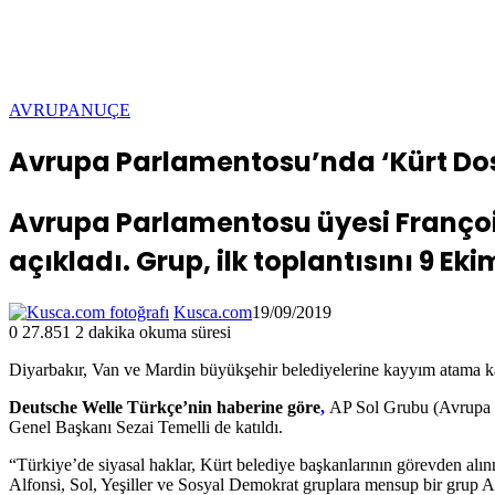
AVRUPA
NUÇE
Avrupa Parlamentosu’nda ‘Kürt Dos
Avrupa Parlamentosu üyesi François
açıkladı. Grup, ilk toplantısını 9 E
Kusca.com
19/09/2019
0
27.851
2 dakika okuma süresi
Diyarbakır, Van ve Mardin büyükşehir belediyelerine kayyım atama k
Deutsche Welle Türkçe’nin haberine
göre
,
AP Sol Grubu (Avrupa Bi
Genel Başkanı Sezai Temelli de katıldı.
“Türkiye’de siyasal haklar, Kürt belediye başkanlarının görevden alınm
Alfonsi, Sol, Yeşiller ve Sosyal Demokrat gruplara mensup bir grup AP