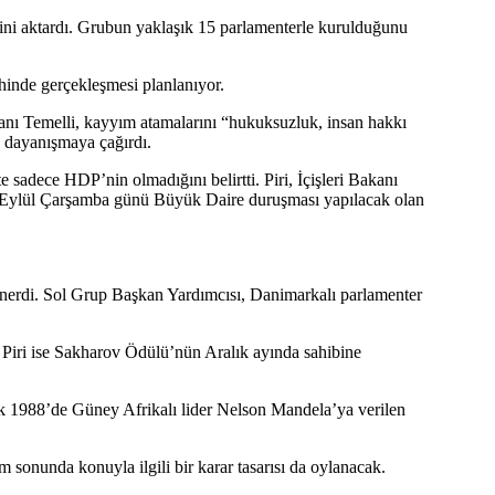
ğini aktardı. Grubun yaklaşık 15 parlamenterle kurulduğunu
ihinde gerçekleşmesi planlanıyor.
nı Temelli, kayyım atamalarını “hukuksuzluk, insan hakkı
le dayanışmaya çağırdı.
sadece HDP’nin olmadığını belirtti. Piri, İçişleri Bakanı
 Eylül Çarşamba günü Büyük Daire duruşması yapılacak olan
önerdi. Sol Grup Başkan Yardımcısı, Danimarkalı parlamenter
i Piri ise Sakharov Ödülü’nün Aralık ayında sahibine
rak 1988’de Güney Afrikalı lider Nelson Mandela’ya verilen
onunda konuyla ilgili bir karar tasarısı da oylanacak.