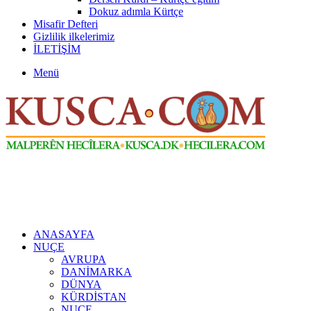
Dokuz adımla Kürtçe
Misafir Defteri
Gizlilik ilkelerimiz
İLETİŞİM
Menü
ANASAYFA
NUÇE
AVRUPA
DANİMARKA
DÜNYA
KÜRDİSTAN
NUÇE