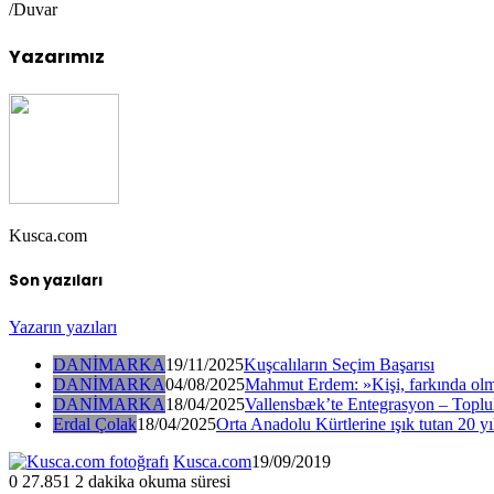
/Duvar
Yazarımız
Kusca.com
Son yazıları
Yazarın yazıları
DANİMARKA
19/11/2025
Kuşcalıların Seçim Başarısı
DANİMARKA
04/08/2025
Mahmut Erdem: »Kişi, farkında olm
DANİMARKA
18/04/2025
Vallensbæk’te Entegrasyon – Toplul
Erdal Çolak
18/04/2025
Orta Anadolu Kürtlerine ışık tutan 20 yı
Kusca.com
19/09/2019
0
27.851
2 dakika okuma süresi