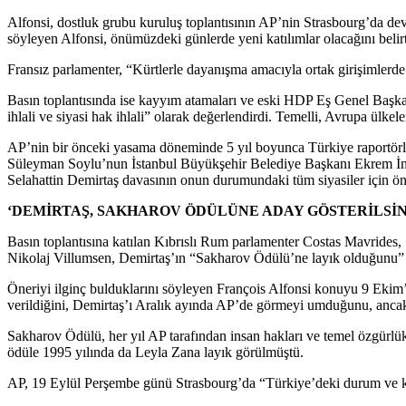
Alfonsi, dostluk grubu kuruluş toplantısının AP’nin Strasbourg’da de
söyleyen Alfonsi, önümüzdeki günlerde yeni katılımlar olacağını belirt
Fransız parlamenter, “Kürtlerle dayanışma amacıyla ortak girişimlerde 
Basın toplantısında ise kayyım atamaları ve eski HDP Eş Genel Başk
ihlali ve siyasi hak ihlali” olarak değerlendirdi. Temelli, Avrupa ülk
AP’nin bir önceki yasama döneminde 5 yıl boyunca Türkiye raportörlüğ
Süleyman Soylu’nun İstanbul Büyükşehir Belediye Başkanı Ekrem İma
Selahattin Demirtaş davasının onun durumundaki tüm siyasiler için ön
‘DEMİRTAŞ, SAKHAROV ÖDÜLÜNE ADAY GÖSTERİLSİN’
Basın toplantısına katılan Kıbrıslı Rum parlamenter Costas Mavrides
Nikolaj Villumsen, Demirtaş’ın “Sakharov Ödülü’ne layık olduğunu” ve
Öneriyi ilginç bulduklarını söyleyen François Alfonsi konuyu 9 Ekim’d
verildiğini, Demirtaş’ı Aralık ayında AP’de görmeyi umduğunu, ancak 
Sakharov Ödülü, her yıl AP tarafından insan hakları ve temel özgürlük
ödüle 1995 yılında da Leyla Zana layık görülmüştü.
AP, 19 Eylül Perşembe günü Strasbourg’da “Türkiye’deki durum ve kay