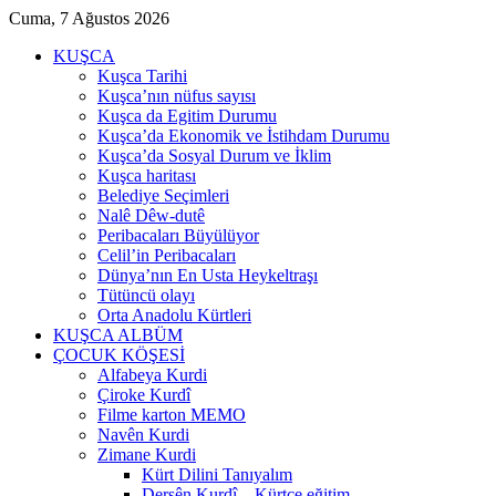
Cuma, 7 Ağustos 2026
KUŞCA
Kuşca Tarihi
Kuşca’nın nüfus sayısı
Kuşca da Egitim Durumu
Kuşca’da Ekonomik ve İstihdam Durumu
Kuşca’da Sosyal Durum ve İklim
Kuşca haritası
Belediye Seçimleri
Nalê Dêw-dutê
Peribacaları Büyülüyor
Celil’in Peribacaları
Dünya’nın En Usta Heykeltraşı
Tütüncü olayı
Orta Anadolu Kürtleri
KUŞCA ALBÜM
ÇOCUK KÖŞESİ
Alfabeya Kurdi
Çiroke Kurdî
Filme karton MEMO
Navên Kurdi
Zimane Kurdi
Kürt Dilini Tanıyalım
Dersên Kurdî – Kürtçe eğitim