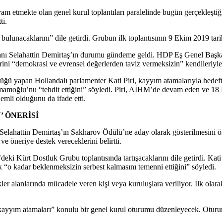
vam etmekte olan genel kurul toplantıları paralelinde bugün gerçekleşti
ti.
bulunacaklarını” dile getirdi. Grubun ilk toplantısının 9 Ekim 2019 tar
anı Selahattin Demirtaş’ın durumu gündeme geldi. HDP Eş Genel Başka
elerini “demokrasi ve evrensel değerlerden taviz vermeksizin” kendileriy
ü yapan Hollandalı parlamenter Kati Piri, kayyım atamalarıyla hedefte 
moğlu’nu “tehdit ettiğini” söyledi. Piri, AİHM’de devam eden ve 18
emli olduğunu da ifade etti.
 ÖNERİSİ
, Selahattin Demirtaş’ın Sakharov Ödülü’ne aday olarak gösterilmesini 
 öneriye destek vereceklerini belirtti.
eki Kürt Dostluk Grubu toplantısında tartışacaklarını dile getirdi. Kat
“o kadar beklenmeksizin serbest kalmasını temenni ettiğini” söyledi.
ler alanlarında mücadele veren kişi veya kuruluşlara veriliyor. İlk ola
yım atamaları” konulu bir genel kurul oturumu düzenleyecek. Oturum s