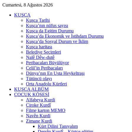
Cumartesi, 8 Ağustos 2026
KUŞCA
Kuşca Tarihi
Kuşca’nın nüfus sayısı
Kuşca da Egitim Durumu
Kuşca’da Ekonomik ve İstihdam Durumu
Kuşca’da Sosyal Durum ve İklim
Kuşca haritası
Belediye Seçimleri
Nalê Dêw-dutê
Peribacaları Büyülüyor
Celil’in Peribacaları
Dünya’nın En Usta Heykeltraşı
Tütüncü olayı
Orta Anadolu Kürtleri
KUŞCA ALBÜM
ÇOCUK KÖŞESİ
Alfabeya Kurdi
Çiroke Kurdî
Filme karton MEMO
Navên Kurdi
Zimane Kurdi
Kürt Dilini Tanıyalım
Dersên Kurdî – Kürtçe eğitim