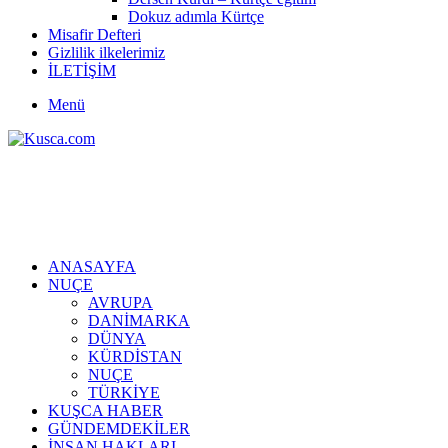
Dokuz adımla Kürtçe
Misafir Defteri
Gizlilik ilkelerimiz
İLETİŞİM
Menü
ANASAYFA
NUÇE
AVRUPA
DANİMARKA
DÜNYA
KÜRDİSTAN
NUÇE
TÜRKİYE
KUŞCA HABER
GÜNDEMDEKİLER
İNSAN HAKLARI