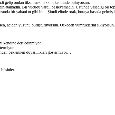
imdi gelip ondan tiksinmek hakkını kendinde buluyorsun.
dınlatamadın. Bir vücudu vardı; besleyemedin. Üstünde yaşadığı bir top
asında bir yabani ot gibi bitti. Şimdi elinde orak, buraya hasada gelmişsi
e sen, acıdan yüzünü buruşturuyorsun. Öfkeden yumruklarını sıkıyorsun. 
ni kendine dert edinmiyor.
termiyor.
inden beklenilen duyarlılıkları göstermiyor…
bilsinler.