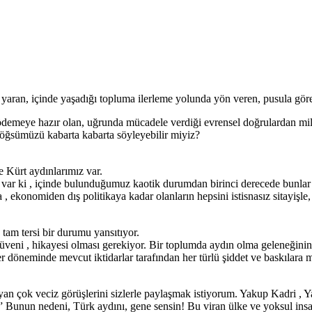
ı yaran, içinde yaşadığı topluma ilerleme yolunda yön veren, pusula göre
demeye hazır olan, uğrunda mücadele verdiği evrensel doğrulardan mi
göğsümüzü kabarta kabarta söyleyebilir miyiz?
 Kürt aydınlarımız var.
var ki , içinde bulunduğumuz kaotik durumdan birinci derecede bunlar
 ekonomiden dış politikaya kadar olanların hepsini istisnasız sitayişle,
 tam tersi bir durumu yansıtıyor.
rüveni , hikayesi olması gerekiyor. Bir toplumda aydın olma geleneğinin
r döneminde mevcut iktidarlar tarafından her türlü şiddet ve baskılara m
 çok veciz görüşlerini sizlerle paylaşmak istiyorum. Yakup Kadri , Ya
” Bunun nedeni, Türk aydını, gene sensin! Bu viran ülke ve yoksul insan 