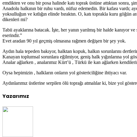
emdikten ve onu bir posa halinde katı toprak üstüne attıktan sonra, ş
Anadolu halkının bir ruhu vardı, nüfuz edemedin. Bir kafası vardı; ay
yoksulluğun ve kıtlığın elinde bıraktın. O, katı toprakla kuru göğün ar
dikenleri mi?
Tabii ayaklarına batacak. İşte, her yanın yarılmış bir halde kanıyor v
eserindir.”
Evet aradan 90 yıl geçmiş olmasına rağmen değişen bir şey yok.
Aydın hala tepeden bakıyor, halktan kopuk, halkın sorunlarını dertleri
Kanayan toplumsal sorunlara eğilmiyor, geniş halk yığınlarına yol gös
Analar ağlarken , analarımız Kürt’ü , Türkü ile kan ağlarken kendiler
Oysa hepimizin , halkların onların yol göstericiliğine ihtiyacı var.
Aydınlarımız üstlerine serpilen ölü toprağı atmalılar ki, bize yol göstere
Yazarımız