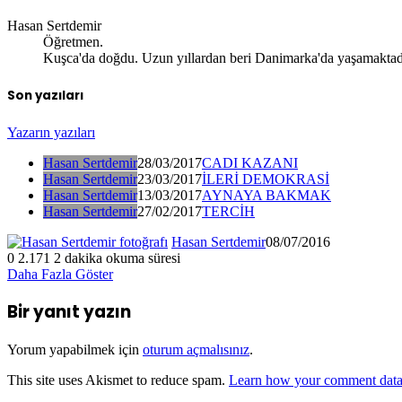
Hasan Sertdemir
Öğretmen.
Kuşca'da doğdu. Uzun yıllardan beri Danimarka'da yaşamaktad
Son yazıları
Yazarın yazıları
Hasan Sertdemir
28/03/2017
CADI KAZANI
Hasan Sertdemir
23/03/2017
İLERİ DEMOKRASİ
Hasan Sertdemir
13/03/2017
AYNAYA BAKMAK
Hasan Sertdemir
27/02/2017
TERCİH
Hasan Sertdemir
08/07/2016
0
2.171
2 dakika okuma süresi
Daha Fazla Göster
Bir yanıt yazın
Yorum yapabilmek için
oturum açmalısınız
.
This site uses Akismet to reduce spam.
Learn how your comment data 