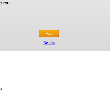
nuz mu?
Results
r!