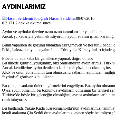
AYDINLARIMIZ
Hasan Sertdemir
08/07/2016
0
2.171
2 dakika okuma süresi
Aydın ve aydınlar üzerine uzun uzun tanımlamalar yapılabilir .
Ancak şu kadarıyla yetinmek istiyorum; aydın etrafını ışıtan, karanlığ
Bunu yaparken de gözünü budaktan esirgemeyen ve her türlü bedeli ö
Peki , haksızlıkta yapmayalım bunu Türk yada Kürt aydınları içinde 
Elbette burada kaba bir genelleme yapmak doğru olmaz.
Bu ülkede gurur duyduğumuz, bizi onurlandıran aydınlarımız; Türk ve
Ancak kendilerine aydın denilen o kadar çok yüzkarası okumuş insan 
AKP ve onun yönetiminin tüm olumsuz icraatlarını; eğitimden, sağlığa ,
“aydınlar” görüyoruz bu ülkede.
Bu çaba, insanların önlerini görmelerini engelliyor. Bu, aydın olmanın
Oysa aydın olmanın, bir toplumda aydınların olmasının bir tarihsel se
Türkiye’de böyle bir geleneğin olmadığını, ayrıca aydınların tarihin he
canlı tutuyoruz.
Bu bağlamda Yakup Kadri Karaosmanoğlu’nun aydınlarımızı tanımlayan
kendi aralarına Çin Seddi ören aydınlarımızı aynen şöyle betimliyor ; 