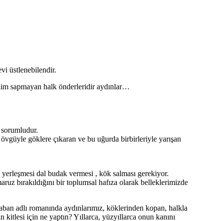
vi üstlenebilendir.
lim sapmayan halk önderleridir aydınlar…
 sorumludur.
 övgüyle göklere çıkaran ve bu uğurda birbirleriyle yarışan
 yerleşmesi dal budak vermesi , kök salması gerekiyor.
aruz bırakıldığını bir toplumsal hafıza olarak belleklerimizde
ban adlı romanında aydınlarımız, köklerinden kopan, halkla
kitlesi için ne yaptın? Yıllarca, yüzyıllarca onun kanını