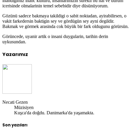
inandigimiz inanc kültürü, insanlarimizin sürekli bu hal ve durum
icerisinde olmalarinin temel sebebidir diye düsünüyorum.
Gözünü sadece bakmaya takildigi o sabit noktadan, ayirabilirsen, o
vakit farkedersin baktigin sey ve gördügün sey ayni degildir.
Bakmak ve görmek arasinda cok büyük bir fark oldugunu görürsün.
Görüncede, uyanir artik o insani duygularin, tarihin derin
uykusundan.
Yazarımız
Necati Gezen
Müzisiyen
Kuşca'da doğdu. Danimarka'da yaşamakta.
Son yazıları