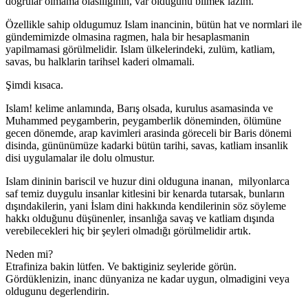
dogrular olmama olasiliginin, var oldugunu bilmek lazim.
Özellikle sahip oldugumuz Islam inancinin, bütün hat ve normlari ile
gündemimizde olmasina ragmen, hala bir hesaplasmanin
yapilmamasi görülmelidir. Islam ülkelerindeki, zulüm, katliam,
savas, bu halklarin tarihsel kaderi olmamali.
Şimdi kısaca.
Islam! kelime anlamında, Barış olsada, kurulus asamasinda ve
Muhammed peygamberin, peygamberlik döneminden, ölümüne
gecen dönemde, arap kavimleri arasinda göreceli bir Baris dönemi
disinda, gününümüze kadarki bütün tarihi, savas, katliam insanlik
disi uygulamalar ile dolu olmustur.
Islam dininin bariscil ve huzur dini olduguna inanan, milyonlarca
saf temiz duygulu insanlar kitlesini bir kenarda tutarsak, bunların
dışındakilerin, yani İslam dini hakkında kendilerinin söz söyleme
hakkı olduğunu düşünenler, insanlığa savaş ve katliam dışında
verebilecekleri hiç bir şeyleri olmadığı görülmelidir artık.
Neden mi?
Etrafiniza bakin lütfen. Ve baktiginiz seyleride görün.
Gördüklenizin, inanc dünyaniza ne kadar uygun, olmadigini veya
oldugunu degerlendirin.