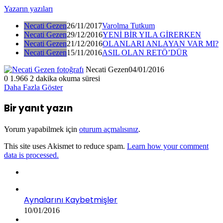
Yazarın yazıları
Necati Gezen
26/11/2017
Varolma Tutkum
Necati Gezen
29/12/2016
YENİ BİR YILA GİRERKEN
Necati Gezen
21/12/2016
OLANLARI ANLAYAN VAR MI?
Necati Gezen
15/11/2016
ASIL OLAN RETÖ’DÜR
Necati Gezen
04/01/2016
0
1.966
2 dakika okuma süresi
Daha Fazla Göster
Bir yanıt yazın
Yorum yapabilmek için
oturum açmalısınız
.
This site uses Akismet to reduce spam.
Learn how your comment
data is processed.
Aynalarını Kaybetmişler
10/01/2016