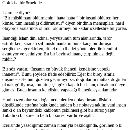
Cok kisa bir örnek ile.
Islam ne diyor?
“Bir müslümanı öldürmenin” hatta hatta ” bir insani öldüren her
kimse, tüm insanlığı öldürmüstür” diyen bir dinin mensupları, nasıl
oluyorda aralarında ölümü, öldürmeyi bu kadar icsellestire biliyorlar.
İnandığı İslam dini adına, yeryüzünün tüm alanlarında, terör
estirilirken, sıradan saf müslümanların buna karşı bir duruşu
sergilemesi gerekirken, rituel olan ibadet yöntemleri ile kendini
avutuyor ve yetiniyor. Bu bir beyinsel inanç çarpıtılması değil
midir..?
Bir söz vardır. “İnsanın en büyük ihaneti, kendisine yaptığı
ihanettir”. Bunu şöylede ifade edebiliriz; Eğer bir birey ısrarla
düşünce sistemini gözden geçirmiyorsa, doğrularını mutlak dogrular
olarak görüyorsa, bu bir çeşit gözü kapalı bir inanç olmaktan öteye
gitmez. Buda insanın kendisine yapacağı ihanetle eş anlamlıdır.
Hani bazen olur ya, doğal nedenlerden dolayı insan düşkün
düştüğünde etrafına baktığında aniden bir noktaya takılır, yani insan
sanki o an beynindeki kablonun çekilmesi gibi bir süreç yaşar.
Tabidirki bu sürecin belli bir süresi vardir ve aşılır.
Icerisinde yasadigimiz zaman itibariyla bakildiginda, görünen o ki,