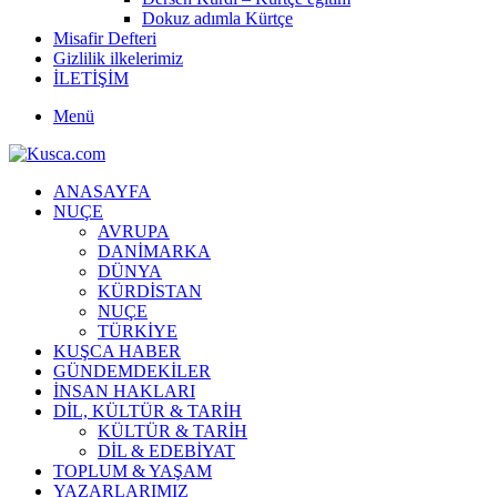
Dokuz adımla Kürtçe
Misafir Defteri
Gizlilik ilkelerimiz
İLETİŞİM
Menü
ANASAYFA
NUÇE
AVRUPA
DANİMARKA
DÜNYA
KÜRDİSTAN
NUÇE
TÜRKİYE
KUŞCA HABER
GÜNDEMDEKİLER
İNSAN HAKLARI
DİL, KÜLTÜR & TARİH
KÜLTÜR & TARİH
DİL & EDEBİYAT
TOPLUM & YAŞAM
YAZARLARIMIZ