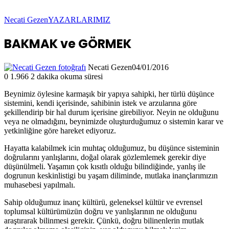
Necati Gezen
YAZARLARIMIZ
BAKMAK ve GÖRMEK
Necati Gezen
04/01/2016
0
1.966
2 dakika okuma süresi
Beynimiz öylesine karmaşık bir yapıya sahipki, her türlü düşünce
sistemini, kendi içerisinde, sahibinin istek ve arzularına göre
şekillendirip bir hal durum içerisine girebiliyor. Neyin ne olduğunu
veya ne olmadığını, beynimizde oluşturduğumuz o sistemin karar ve
yetkinliğine göre hareket ediyoruz.
Hayatta kalabilmek icin muhtaç olduğumuz, bu düşünce sisteminin
doğrularını yanlışlarını, doğal olarak gözlemlemek gerekir diye
düşünülmeli. Yaşamın çok kısıtlı olduğu bilindiğinde, yanlış ile
dogrunun keskinlistigi bu yaşam diliminde, mutlaka inançlarımızın
muhasebesi yapılmalı.
Sahip olduğumuz inanç kültürü, geleneksel kültür ve evrensel
toplumsal kültürümüzün doğru ve yanlışlarının ne olduğunu
araştırarak bilinmesi gerekir. Çünkü, doğru bilinenlerin mutlak