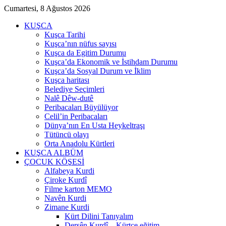
Cumartesi, 8 Ağustos 2026
KUŞCA
Kuşca Tarihi
Kuşca’nın nüfus sayısı
Kuşca da Egitim Durumu
Kuşca’da Ekonomik ve İstihdam Durumu
Kuşca’da Sosyal Durum ve İklim
Kuşca haritası
Belediye Seçimleri
Nalê Dêw-dutê
Peribacaları Büyülüyor
Celil’in Peribacaları
Dünya’nın En Usta Heykeltraşı
Tütüncü olayı
Orta Anadolu Kürtleri
KUŞCA ALBÜM
ÇOCUK KÖŞESİ
Alfabeya Kurdi
Çiroke Kurdî
Filme karton MEMO
Navên Kurdi
Zimane Kurdi
Kürt Dilini Tanıyalım
Dersên Kurdî – Kürtçe eğitim