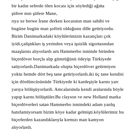
bir kadın seferde ölen kocası için söylediği ağıtta
şüfere mın şüfere Mane,
rıya xe berwe İrane derken kocasının man sahibi ve
bugüne bugün man şoförü olduğunu dille getiriyordu.
Bizim Danimarkadaki köylülerimizin kazançları çok
iyidi.çaliştıkları iş yerinden veya işsizlik sigortasından
maaşlarını alıyorlardı artı Hammerbo isminde birinden
biçerdöver borçla alıp gümrüğünü ödeyip Türkiyede
satiyorlardı.Danimarkada olupta biçerdöver getirmiyen
yoktu hemde dört beş tane getiriyorlardı.iki üç tane kendisi
için dördüncüsünüde Türkiyede ki kardeşiyle karını yarı
yarıya bölüşüyorlardi. Amcalarımda kendi aralarında böyle
yapıp karını bölüştüler.Bu clayson ve new Holland marka
biçerdöverleri satan Hammerbo ismindeki adam yanlış
hatırlamiyorsam bizim köye kadar gelmişti.köylülerimiz bu
biçerlerden kazandıklarıyla kırmızı man kamyon
alıyorlardı.