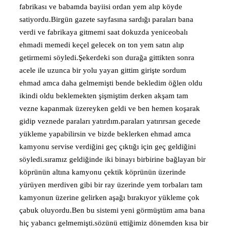
fabrikası ve babamda bayiisi ordan yem alıp köyde
satiyordu.Birgün gazete sayfasına sardığı paraları bana
verdi ve fabrikaya gitmemi saat dokuzda yeniceobalı
ehmadi memedi keçel gelecek on ton yem satın alıp
getirmemi söyledi.Şekerdeki son durağa gittikten sonra
acele ile uzunca bir yolu yayan gittim girişte sordum
ehmad amca daha gelmemişti bende bekledim öğlen oldu
ikindi oldu beklemekten şişmiştim derken akşam tam
vezne kapanmak üzereyken geldi ve ben hemen koşarak
gidip veznede paraları yatırdım.paraları yatırırsan gecede
yükleme yapabilirsin ve bizde beklerken ehmad amca
kamyonu servise verdiğini geç çıktığı için geç geldiğini
söyledi.sıramız geldiğinde iki binayı birbirine bağlayan bir
köprünün altına kamyonu çektik köprünün üzerinde
yürüyen merdiven gibi bir ray üzerinde yem torbaları tam
kamyonun üzerine gelirken aşağı bırakıyor yükleme çok
çabuk oluyordu.Ben bu sistemi yeni görmüştüm ama bana
hiç yabancı gelmemişti.sözünü ettiğimiz dönemden kısa bir