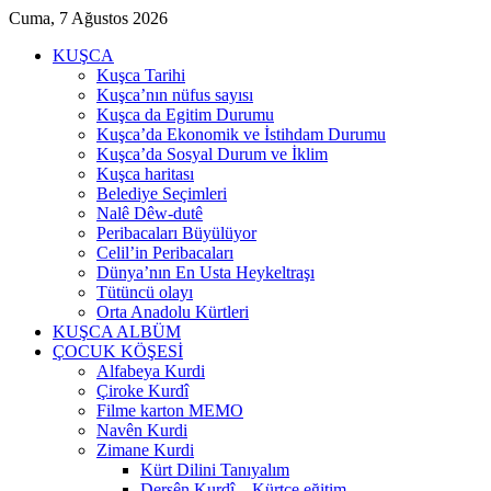
Cuma, 7 Ağustos 2026
KUŞCA
Kuşca Tarihi
Kuşca’nın nüfus sayısı
Kuşca da Egitim Durumu
Kuşca’da Ekonomik ve İstihdam Durumu
Kuşca’da Sosyal Durum ve İklim
Kuşca haritası
Belediye Seçimleri
Nalê Dêw-dutê
Peribacaları Büyülüyor
Celil’in Peribacaları
Dünya’nın En Usta Heykeltraşı
Tütüncü olayı
Orta Anadolu Kürtleri
KUŞCA ALBÜM
ÇOCUK KÖŞESİ
Alfabeya Kurdi
Çiroke Kurdî
Filme karton MEMO
Navên Kurdi
Zimane Kurdi
Kürt Dilini Tanıyalım
Dersên Kurdî – Kürtçe eğitim