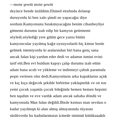
—motır şewiti motır şewiti
deyince bende üzüldüm.Ehmed etrafında dolanıp
duruyordu ki ben xalo şimdi ne yapacağız diye
sordum.Kamyonunu bırakmıyacağını benim cihanbeyliye
gitmemi durumu izah edip bir kamyon getirmemi
söyledi.söylediği yere gittim gece yarısı bütün
kamyoncular yayılmış kağıt oynuyorlardı hiç kimse benle
gelmek istemiyordu ki aralarından biri bana genç sana
ancak falan kişi yardım eder dedi ve adamın ismini evini
tarif etti.Ben evi buldum kapıyı çalıp durumu izah ettim
adam bana acıdı ve yükleme ve indirmeyi çabuk paramıda
peşin verirsen olur dedi.Kamyonların arka kapaklarını açtık
ve kıç kıça değecek şekilde birbirine yaklaştırdık ve on ton
yemi çocuk yaşımla çocuk bileğimle hemen hemen hepsini
ben taşıdım ve eve vardık adam ancak sabaha döndü ve
kamyonuda Man falan değildi.Bizde kırmızı man sevdası o
kadar yayılmıştı ki alan almış almıyanında rüyasını
süslüyordu bu kadınlarımızın içinede sinmişti kütükuşağılı