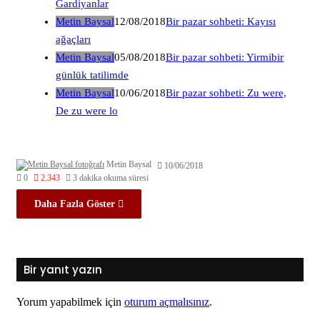
Gardiyanlar
Metin Baysal
12/08/2018
Bir pazar sohbeti: Kayısı
ağaçları
Metin Baysal
05/08/2018
Bir pazar sohbeti: Yirmibir
günlük tatilimde
Metin Baysal
10/06/2018
Bir pazar sohbeti: Zu were,
De zu were lo
Metin Baysal
10/06/2018
0
2.343
3 dakika okuma süresi
Daha Fazla Göster
Bir yanıt yazın
Yorum yapabilmek için
oturum açmalısınız
.