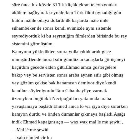
süre önce biz köyde 31’lik küçük ekran televizyonları
akülere bağlıyarak seyrederken Türk filmi oynadığı gün
bütün mahle odaya dolardı ilk başlarda male mıle
sılhambeker de sonra kendi evimizde aynı sistemle
seyrediyorduk ki bu seyrettiğim filmlerden birisinde bu ray
sistemini görmüştüm.
Kamyonu yükledikten sonra yolla çıktık artık gece
olmuştu.Bende moral sıfır gündüz arkadaşlarla görüşmeyi
kaçırdım gecede elden gitti.Ehmad amca göstergelere
bakıp vey be servisten sonra araba aynen sıfır gibi olmuş
vay gözüm çekişe bak banamısın demiyor diye kendi
kendine söyleniyordu.Tam Cihanbeyliye varmak
üzereyken bugünkü Necipoğulları yakınında araba
yavaşlamaya başladı Ehmed amca lo wa çiya diye sorarken
kamyon durdu ve önden dumanlar çıkmaya başladı.Aşağı
indik Ehmed kapağını açtı — wax wax mal lé me şewiti ,
—Mal lé me şewiti
—xalo ehmed çir bu