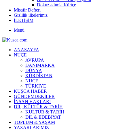
Dokuz adımla Kürtçe
Misafir Defteri
Gizlilik ilkelerimiz
İLETİŞİM
Menü
ANASAYFA
NUÇE
AVRUPA
DANİMARKA
DÜNYA
KÜRDİSTAN
NUÇE
TÜRKİYE
KUŞCA HABER
GÜNDEMDEKİLER
İNSAN HAKLARI
DİL, KÜLTÜR & TARİH
KÜLTÜR & TARİH
DİL & EDEBİYAT
TOPLUM & YAŞAM
YAZARLARIMIZ