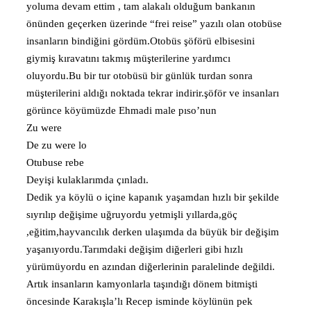
yoluma devam ettim , tam alakalı olduğum bankanın
önünden geçerken üzerinde “frei reise” yazılı olan otobüse
insanların bindiğini gördüm.Otobüs şöförü elbisesini
giymiş kıravatını takmış müşterilerine yardımcı
oluyordu.Bu bir tur otobüsü bir günlük turdan sonra
müşterilerini aldığı noktada tekrar indirir.şöför ve insanları
görünce köyümüzde Ehmadi male pıso’nun
Zu were
De zu were lo
Otubuse rebe
Deyişi kulaklarımda çınladı.
Dedik ya köylü o içine kapanık yaşamdan hızlı bir şekilde
sıyrılıp değişime uğruyordu yetmişli yıllarda,göç
,eğitim,hayvancılık derken ulaşımda da büyük bir değişim
yaşanıyordu.Tarımdaki değişim diğerleri gibi hızlı
yürümüyordu en azından diğerlerinin paralelinde değildi.
Artık insanların kamyonlarla taşındığı dönem bitmişti
öncesinde Karakışla’lı Recep isminde köylünün pek