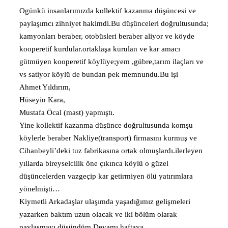
Ogünkü insanlarımızda kollektif kazanma düşüncesi ve
paylaşımcı zihniyet hakimdi.Bu düşünceleri doğrultusunda;
kamyonları beraber, otobüsleri beraber aliyor ve köyde
kooperetif kurdular.ortaklaşa kurulan ve kar amacı
gütmüyen kooperetif köylüye;yem ,gübre,tarım ilaçları ve
vs satiyor köylü de bundan pek memnundu.Bu işi
Ahmet Yıldırım,
Hüseyin Kara,
Mustafa Öcal (mast) yapmıştı.
Yine kollektif kazanma düşünce doğrultusunda komşu
köylerle beraber Nakliye(transport) firmasını kurmuş ve
Cihanbeyli’deki tuz fabrikasına ortak olmuşlardı.ilerleyen
yıllarda bireyselcilik öne çıkınca köylü o güzel
düşüncelerden vazgeçip kar getirmiyen ölü yatırımlara
yönelmişti…
Kiymetli Arkadaşlar ulaşımda yaşadığımız gelişmeleri
yazarken baktım uzun olacak ve iki bölüm olarak
paylaşmayı düşündüm.Devamı haftaya…