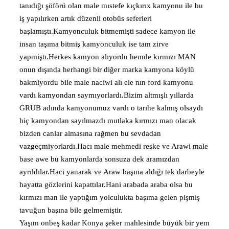
tanıdığı şöförü olan male mıstefe kıçkırıx kamyonu ile bu
iş yapılırken artık düzenli otobüs seferleri
başlamıştı.Kamyonculuk bitmemişti sadece kamyon ile
insan taşıma bitmiş kamyonculuk ise tam zirve
yapmiştı.Herkes kamyon alıyordu hemde kırmızı MAN
onun dışında herhangi bir diğer marka kamyona köylü
bakmiyordu bile male naciwi alı ele nın ford kamyonu
vardı kamyondan saymıyorlardı.Bizim altmışlı yıllarda
GRUB adında kamyonumuz vardı o tarıhe kalmış olsaydı
hiç kamyondan sayılmazdı mutlaka kırmızı man olacak
bizden canlar almasına rağmen bu sevdadan
vazgeçmiyorlardı.Hacı male mehmedi reşke ve Arawi male
base awe bu kamyonlarda sonsuza dek aramızdan
ayrıldılar.Haci yanarak ve Araw başına aldığı tek darbeyle
hayatta gözlerini kapattılar.Hani arabada araba olsa bu
kırmızı man ile yaptığım yolculukta başıma gelen pişmiş
tavuğun başına bile gelmemiştir.
Yaşım onbeş kadar Konya şeker mahlesinde büyük bir yem