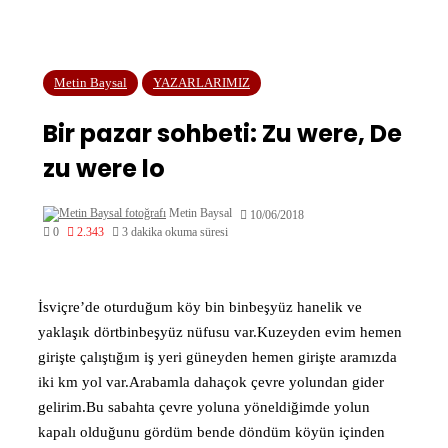
Metin Baysal
YAZARLARIMIZ
Bir pazar sohbeti: Zu were, De
zu were lo
Metin Baysal
10/06/2018
0
2.343
3 dakika okuma süresi
İsviçre’de oturduğum köy bin binbeşyüz hanelik ve
yaklaşık dörtbinbeşyüz nüfusu var.Kuzeyden evim hemen
girişte çalıştığım iş yeri güneyden hemen girişte aramızda
iki km yol var.Arabamla dahaçok çevre yolundan gider
gelirim.Bu sabahta çevre yoluna yöneldiğimde yolun
kapalı olduğunu gördüm bende döndüm köyün içinden