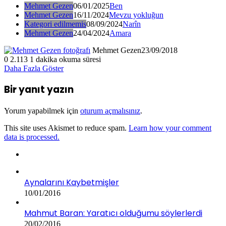
Mehmet Gezen
06/01/2025
Ben
Mehmet Gezen
16/11/2024
Mevzu yokluğun
Kategori edilmemis
08/09/2024
Narîn
Mehmet Gezen
24/04/2024
Amara
Mehmet Gezen
23/09/2018
0
2.113
1 dakika okuma süresi
Daha Fazla Göster
Bir yanıt yazın
Yorum yapabilmek için
oturum açmalısınız
.
This site uses Akismet to reduce spam.
Learn how your comment
data is processed.
Aynalarını Kaybetmişler
10/01/2016
Mahmut Baran: Yaratıcı olduğumu söylerlerdi
20/02/2016