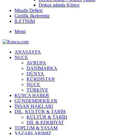
Dokuz adımla Kürtçe
Misafir Defteri
Gizlilik ilkelerimiz
İLETİŞİM
Menü
ANASAYFA
NUÇE
AVRUPA
DANİMARKA
DÜNYA
KÜRDİSTAN
NUÇE
TÜRKİYE
KUŞCA HABER
GÜNDEMDEKİLER
İNSAN HAKLARI
DİL, KÜLTÜR & TARİH
KÜLTÜR & TARİH
DİL & EDEBİYAT
TOPLUM & YAŞAM
YAZARLARIMIZ