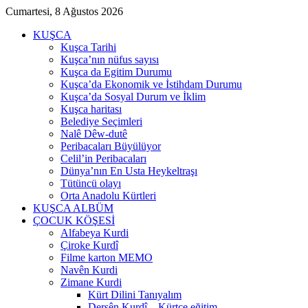
Cumartesi, 8 Ağustos 2026
KUŞCA
Kuşca Tarihi
Kuşca’nın nüfus sayısı
Kuşca da Egitim Durumu
Kuşca’da Ekonomik ve İstihdam Durumu
Kuşca’da Sosyal Durum ve İklim
Kuşca haritası
Belediye Seçimleri
Nalê Dêw-dutê
Peribacaları Büyülüyor
Celil’in Peribacaları
Dünya’nın En Usta Heykeltraşı
Tütüncü olayı
Orta Anadolu Kürtleri
KUŞCA ALBÜM
ÇOCUK KÖŞESİ
Alfabeya Kurdi
Çiroke Kurdî
Filme karton MEMO
Navên Kurdi
Zimane Kurdi
Kürt Dilini Tanıyalım
Dersên Kurdî – Kürtçe eğitim