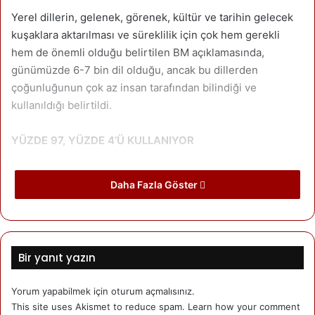
Yerel dillerin, gelenek, görenek, kültür ve tarihin gelecek
kuşaklara aktarılması ve süreklilik için çok hem gerekli
hem de önemli olduğu belirtilen BM açıklamasında,
günümüzde 6-7 bin dil olduğu, ancak bu dillerden
çoğunluğunun çok az insan tarafından bilindiği ve
kullanıldığı belirtildi.
YÜZDE 97, YÜZDE 4’Ü KULLANIYOR
Dünyada başta İngilizce olmak üzere az sayıda bazı dillerin
Daha Fazla Göster
öteki dillerin egemenliğinde yok olduğu vurgulanan
açıklamada, dünya nüfusunun yüzde 97’sinin yaşayan
dillerden yalnızca yüzde 4’ünü kullandığı ve her 2 haftada
yerel bir dilin kaybolduğuna dikkat çekildi.
Bir yanıt yazın
BM Yerli Halklar Sorunları Daimi Forumu tarafından yapılan
Yorum yapabilmek için
oturum açmalısınız
.
açıklamada, yerel dillerin kaybolmasını önleyebilmek için
This site uses Akismet to reduce spam.
Learn how your comment