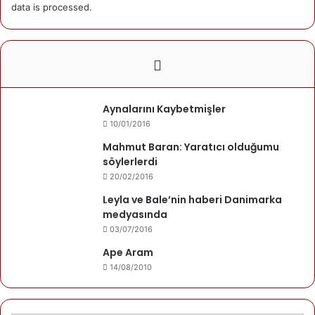
bu konuda uzmanlaşmış delegelerin New York’taki BM
data is processed.
Genel Merkezi’nde bir araya geleceği belirtildi.
/sputnik
Yazarımız
Aynalarını Kaybetmişler
10/01/2016
Kusca.com
Mahmut Baran: Yaratıcı olduğumu
söylerlerdi
Son yazıları
Yazarın yazıları
20/02/2016
Leyla ve Bale’nin haberi Danimarka
19/11/2025
Kuşcalıların Seçim Başarısı
medyasında
03/07/2016
Ape Aram
14/08/2010
DANİMARKA
04/08/2025
Mahmut Erdem: »Kişi, farkında olmadan