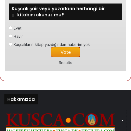
entegre olur«
Kuşcalı şair veya yazarların herhangi bir
kitabını okunuz mu?
DANİMARKA
Evet
18/04/2025
Vallensbæk’te Entegrasyon – Topluluk ve
Hayır
Sorumluluk El Ele Gittiğinde
Kuşcalıların kitap yazdığından haberim yok
DANİMARKA
Results
18/04/2025
Orta Anadolu Kürtlerine ışık tutan 20 yıllık
araştırma
Hakkımızda
Erdal Çolak