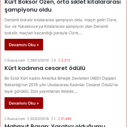
Kürt Boksör Özen, orta sıklet kıtalararası
şampiyonu oldu
Dersimli boksör kıtalararası şampiyon oldu, maçın geliri Cizre,
Sur ve Yüksekova’ya Kıtalararası şampiyon olan Dersimli
boksör, maçtan kazandığı parayla Cizre,…
Devamını Oku »
Kusca.com
29/03/2016
0
2.272
Kürt kadınına cesaret ödülü
Bir Ezidi Kürt kadını Amerika Birleşik Devletleri (ABD) Dışişleri
Bakanlığı’nın 2016 yılın Uluslararası Kadınlar Cesaret Ödülü’ne
layık görüldü. Dün yayımlanan listede,…
Devamını Oku »
Kusca.com
20/02/2016
1
31.485
Mahmut Baran: Yaratıcı olduğumu