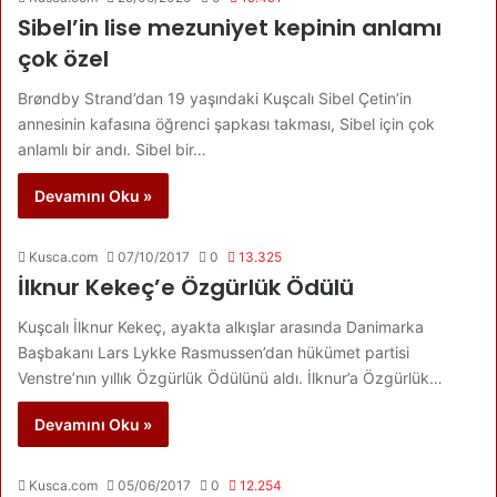
Sibel’in lise mezuniyet kepinin anlamı
çok özel
Brøndby Strand’dan 19 yaşındaki Kuşcalı Sibel Çetin’in
annesinin kafasına öğrenci şapkası takması, Sibel için çok
anlamlı bir andı. Sibel bir…
Devamını Oku »
Kusca.com
07/10/2017
0
13.325
İlknur Kekeç’e Özgürlük Ödülü
Kuşcalı İlknur Kekeç, ayakta alkışlar arasında Danimarka
Başbakanı Lars Lykke Rasmussen’dan hükümet partisi
Venstre’nın yıllık Özgürlük Ödülünü aldı. İlknur’a Özgürlük…
Devamını Oku »
Kusca.com
05/06/2017
0
12.254