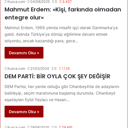
Kusca.com
04/08/2025
0
3.427
Mahmut Erdem: »Kişi, farkında olmadan
entegre olur«
Mahmut Erdem, 1969 yılında misafir işçi olarak Danimarka’ya
geldi. Aslında Türkiye’ye dönüp eğitimine devam etmek
istiyordu, ancak kazandığı para, gece…
Devamını Oku »
Kusca.com
21/02/2024
0
1.138
DEM PARTİ: BİR OYLA ÇOK ŞEY DEĞİŞİR
DEM Partisi, her yerde olduğu gibi Cihanbeyli’de de adaylarını
belirleyip, seçim maratonuna başlamış durumda. Cihanbeyli
eşadayları Eylül Yaylacı ve Hasan…
Devamını Oku »
Kusca.com
29/06/2020
0
19.491