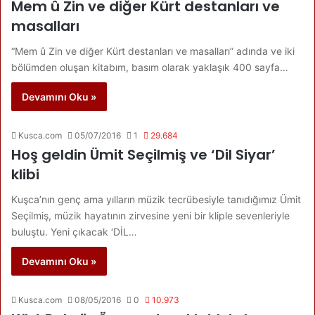
Mem û Zin ve diğer Kürt destanları ve
masalları
“Mem û Zin ve diğer Kürt destanları ve masalları” adında ve iki
bölümden oluşan kitabım, basım olarak yaklaşık 400 sayfa…
Devamını Oku »
Kusca.com
05/07/2016
1
29.684
Hoş geldin Ümit Seçilmiş ve ‘Dil Siyar’
klibi
Kuşca’nın genç ama yılların müzik tecrübesiyle tanıdığımız Ümit
Seçilmiş, müzik hayatının zirvesine yeni bir kliple sevenleriyle
buluştu. Yeni çıkacak ‘DİL…
Devamını Oku »
Kusca.com
08/05/2016
0
10.973