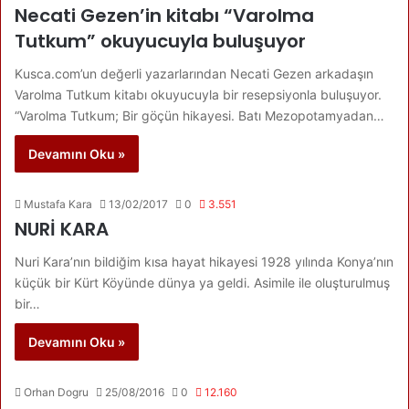
Necati Gezen’in kitabı “Varolma
Tutkum” okuyucuyla buluşuyor
Kusca.com’un değerli yazarlarından Necati Gezen arkadaşın
Varolma Tutkum kitabı okuyucuyla bir resepsiyonla buluşuyor.
“Varolma Tutkum; Bir göçün hikayesi. Batı Mezopotamyadan…
Devamını Oku »
Mustafa Kara
13/02/2017
0
3.551
NURİ KARA
Nuri Kara’nın bildiğim kısa hayat hikayesi 1928 yılında Konya’nın
küçük bir Kürt Köyünde dünya ya geldi. Asimile ile oluşturulmuş
bir…
Devamını Oku »
Orhan Dogru
25/08/2016
0
12.160