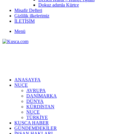
Dokuz adımla Kürtçe
Misafir Defteri
Gizlilik ilkelerimiz
İLETİŞİM
Menü
ANASAYFA
NUÇE
AVRUPA
DANİMARKA
DÜNYA
KÜRDİSTAN
NUÇE
TÜRKİYE
KUŞCA HABER
GÜNDEMDEKİLER
İNSAN HAKLARI