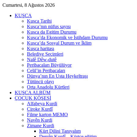
Cumartesi, 8 Ağustos 2026
KUŞCA
Kuşca Tarihi
Kuşca’nın nüfus sayısı
Kuşca da Egitim Durumu
Kuşca’da Ekonomik ve İstihdam Durumu
Kuşca’da Sosyal Durum ve İklim
Kuşca haritası
Belediye Seçimleri
Nalê Dêw-dutê
Peribacaları Büyülüyor
Celil’in Peribacaları
Dünya’nın En Usta Heykeltraşı
Tütüncü olayı
Orta Anadolu Kürtleri
KUŞCA ALBÜM
ÇOCUK KÖŞESİ
Alfabeya Kurdi
Çiroke Kurdî
Filme karton MEMO
Navên Kurdi
Zimane Kurdi
Kürt Dilini Tanıyalım
Dersên Kurdî – Kürtçe eğitim