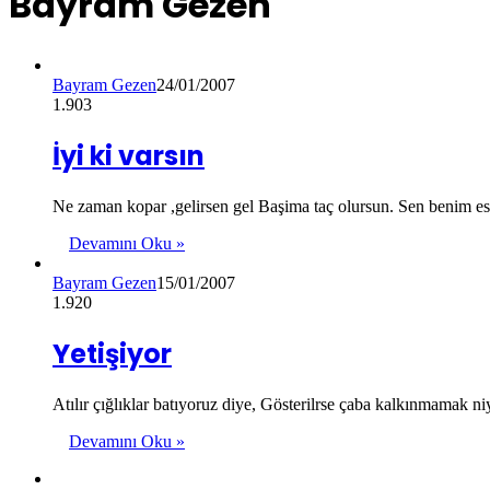
Bayram Gezen
Bayram Gezen
24/01/2007
1.903
İyi ki varsın
Ne zaman kopar ,gelirsen gel Başima taç olursun. Sen benim
Devamını Oku »
Bayram Gezen
15/01/2007
1.920
Yetişiyor
Atılır çığlıklar batıyoruz diye, Gösterilrse çaba kalkınmamak
Devamını Oku »