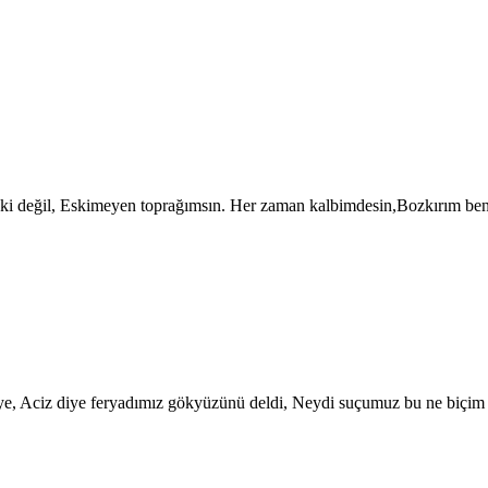
 eski değil, Eskimeyen toprağımsın. Her zaman kalbimdesin,Bozkırım
 niye, Aciz diye feryadımız gökyüzünü deldi, Neydi suçumuz bu ne biçim