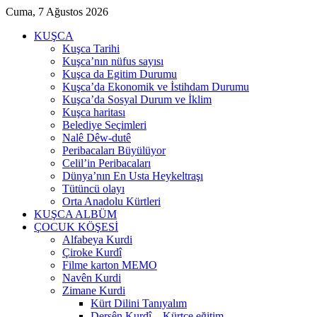
Cuma, 7 Ağustos 2026
KUŞCA
Kuşca Tarihi
Kuşca’nın nüfus sayısı
Kuşca da Egitim Durumu
Kuşca’da Ekonomik ve İstihdam Durumu
Kuşca’da Sosyal Durum ve İklim
Kuşca haritası
Belediye Seçimleri
Nalê Dêw-dutê
Peribacaları Büyülüyor
Celil’in Peribacaları
Dünya’nın En Usta Heykeltraşı
Tütüncü olayı
Orta Anadolu Kürtleri
KUŞCA ALBÜM
ÇOCUK KÖŞESİ
Alfabeya Kurdi
Çiroke Kurdî
Filme karton MEMO
Navên Kurdi
Zimane Kurdi
Kürt Dilini Tanıyalım
Dersên Kurdî – Kürtçe eğitim