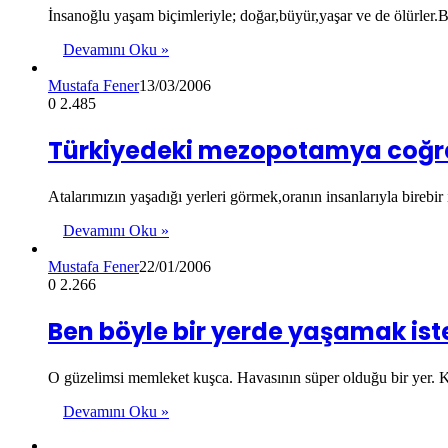
İnsanoğlu yaşam biçimleriyle; doğar,büyür,yaşar ve de ölürler.Bu
Devamını Oku »
Mustafa Fener
13/03/2006
0
2.485
Türkiyedeki mezopotamya coğra
Atalarımızın yaşadığı yerleri görmek,oranın insanlarıyla bire
Devamını Oku »
Mustafa Fener
22/01/2006
0
2.266
Ben böyle bir yerde yaşamak is
O güzelimsi memleket kuşca. Havasının süper olduğu bir yer. K
Devamını Oku »