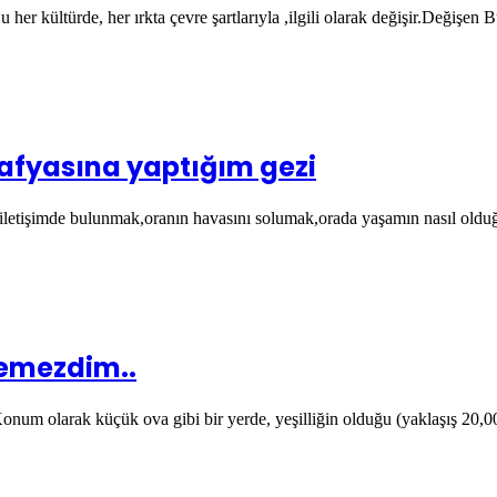
 her kültürde, her ırkta çevre şartlarıyla ,ilgili olarak değişir.Değişe
fyasına yaptığım gezi
bir iletişimde bulunmak,oranın havasını solumak,orada yaşamın nasıl 
temezdim..
onum olarak küçük ova gibi bir yerde, yeşilliğin olduğu (yaklaşış 20