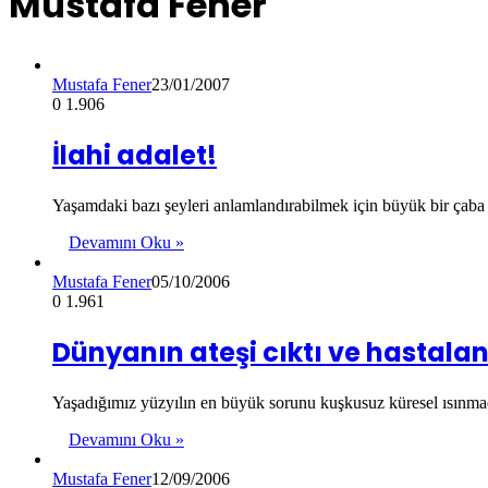
Mustafa Fener
Mustafa Fener
23/01/2007
0
1.906
İlahi adalet!
Yaşamdaki bazı şeyleri anlamlandırabilmek için büyük bir çaba
Devamını Oku »
Mustafa Fener
05/10/2006
0
1.961
Dünyanın ateşi cıktı ve hastalan
Yaşadığımız yüzyılın en büyük sorunu kuşkusuz küresel ısınmadır
Devamını Oku »
Mustafa Fener
12/09/2006