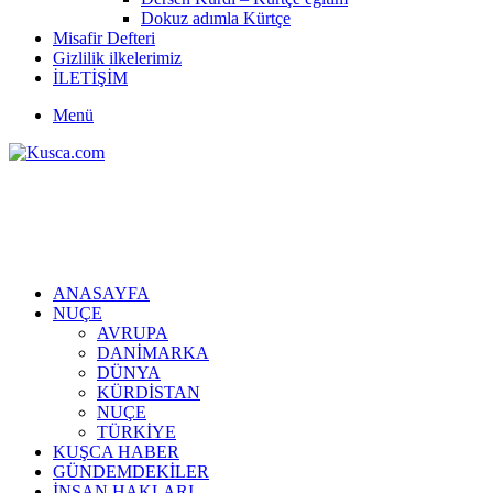
Dokuz adımla Kürtçe
Misafir Defteri
Gizlilik ilkelerimiz
İLETİŞİM
Menü
ANASAYFA
NUÇE
AVRUPA
DANİMARKA
DÜNYA
KÜRDİSTAN
NUÇE
TÜRKİYE
KUŞCA HABER
GÜNDEMDEKİLER
İNSAN HAKLARI