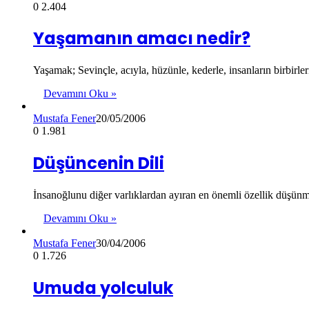
0
2.404
Yaşamanın amacı nedir?
Yaşamak; Sevinçle, acıyla, hüzünle, kederle, insanların birbirleri
Devamını Oku »
Mustafa Fener
20/05/2006
0
1.981
Düşüncenin Dili
İnsanoğlunu diğer varlıklardan ayıran en önemli özellik düşünm
Devamını Oku »
Mustafa Fener
30/04/2006
0
1.726
Umuda yolculuk