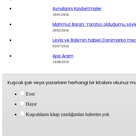
Aynalarını Kaybetmişler
10/01/2016
Mahmut Baran: Yaratıcı olduğumu söyle
20/02/2016
Leyla ve Bale’nin haberi Danimarka me
03/07/2016
Ape Aram
14/08/2010
Kuşcalı şair veya yazarların herhangi bir kitabını okunuz m
Evet
Hayır
Kuşcalıların kitap yazdığından haberim yok