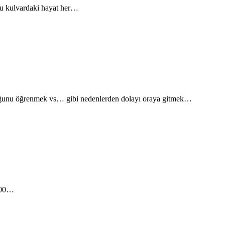
n Bu kulvardaki hayat her…
olduğunu öğrenmek vs… gibi nedenlerden dolayı oraya gitmek…
,000…