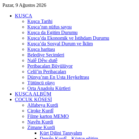
Pazar, 9 Ağustos 2026
KUŞCA
Kuşca Tarihi
Kuşca’nın nüfus sayısı
Kuşca da Egitim Durumu
Kuşca’da Ekonomik ve İstihdam Durumu
Kuşca’da Sosyal Durum ve İklim
Kuşca haritası
Belediye Seçimleri
Nalê Dêw-dutê
Peribacaları Büyülüyor
Celil’in Peribacaları
Dünya’nın En Usta Heykeltraşı
Tütüncü olayı
Orta Anadolu Kürtleri
KUŞCA ALBÜM
ÇOCUK KÖŞESİ
Alfabeya Kurdi
Çiroke Kurdî
Filme karton MEMO
Navên Kurdi
Zimane Kurdi
Kürt Dilini Tanıyalım
Dersên Kurdî – Kürtçe eğitim