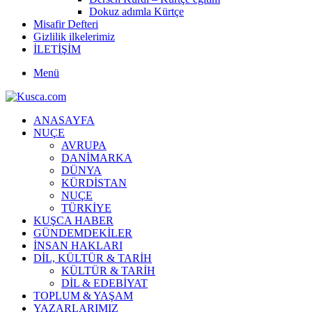
Dokuz adımla Kürtçe
Misafir Defteri
Gizlilik ilkelerimiz
İLETİŞİM
Menü
ANASAYFA
NUÇE
AVRUPA
DANİMARKA
DÜNYA
KÜRDİSTAN
NUÇE
TÜRKİYE
KUŞCA HABER
GÜNDEMDEKİLER
İNSAN HAKLARI
DİL, KÜLTÜR & TARİH
KÜLTÜR & TARİH
DİL & EDEBİYAT
TOPLUM & YAŞAM
YAZARLARIMIZ