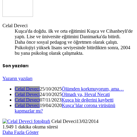
Celal Deveci
Kuşca'da doğdu. ilk ve orta eğitimini Kuşca ve Cihanbeyli'de
yaptı. Lise ve üniversite eğitimini Danimarka'da bitirdi.
Daha önce sosyal pedagog ve öğretmen olarak çalıştı.
Psikolojiyi yüksek lisans seviyesinde bitirdikten sonra, 2004
bu yana psikolog olarak çalışmakta.
Son yazıları
Yazarın yazıları
Celal Deveci
25/10/2025
Ölümden korkmuyorum, ama…
Celal Deveci
24/10/2025
Olmadı ya, Heval Necati
Celal Deveci
07/11/2023
Kuşca bir değerini kaybetti
Celal Deveci
19/04/2020
Kuşca’lılar corona virüsünü
kapmazlar mı?
Celal Deveci
13/02/2014
1.949
1 dakika okuma süresi
Daha Fazla Göster