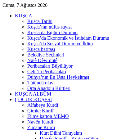
Cuma, 7 Ağustos 2026
KUŞCA
Kuşca Tarihi
Kuşca’nın nüfus sayısı
Kuşca da Egitim Durumu
Kuşca’da Ekonomik ve İstihdam Durumu
Kuşca’da Sosyal Durum ve İklim
Kuşca haritası
Belediye Seçimleri
Nalê Dêw-dutê
Peribacaları Büyülüyor
Celil’in Peribacaları
Dünya’nın En Usta Heykeltraşı
Tütüncü olayı
Orta Anadolu Kürtleri
KUŞCA ALBÜM
ÇOCUK KÖŞESİ
Alfabeya Kurdi
Çiroke Kurdî
Filme karton MEMO
Navên Kurdi
Zimane Kurdi
Kürt Dilini Tanıyalım
Dersên Kurdî – Kürtçe eğitim