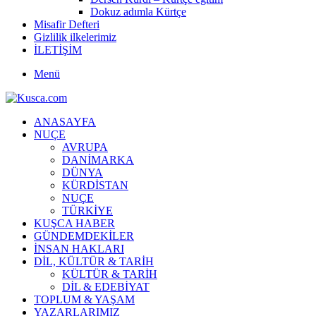
Dokuz adımla Kürtçe
Misafir Defteri
Gizlilik ilkelerimiz
İLETİŞİM
Menü
ANASAYFA
NUÇE
AVRUPA
DANİMARKA
DÜNYA
KÜRDİSTAN
NUÇE
TÜRKİYE
KUŞCA HABER
GÜNDEMDEKİLER
İNSAN HAKLARI
DİL, KÜLTÜR & TARİH
KÜLTÜR & TARİH
DİL & EDEBİYAT
TOPLUM & YAŞAM
YAZARLARIMIZ