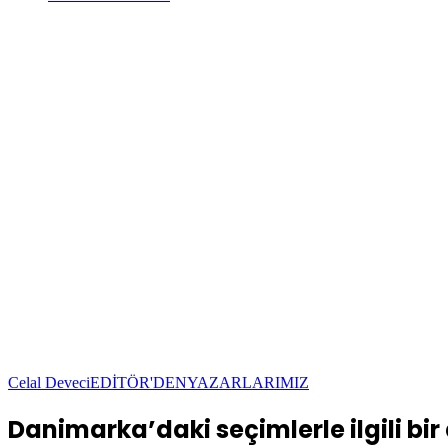
Celal Deveci
EDİTÖR'DEN
YAZARLARIMIZ
Danimarka’daki seçimlerle ilgili bir 