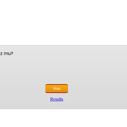
nuz mu?
Results