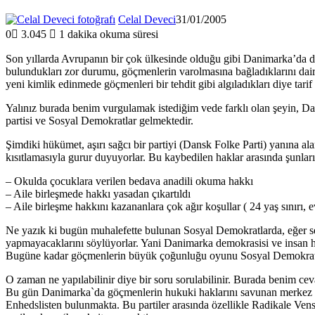
Celal Deveci
31/01/2005
0
3.045
1 dakika okuma süresi
Son yıllarda Avrupanın bir çok ülkesinde olduğu gibi Danimarka’da da 
bulundukları zor durumu, göçmenlerin varolmasına bağladıklarını dair 
yeni kimlik edinmede göçmenleri bir tehdit gibi algıladıkları diye tarif d
Yalınız burada benim vurgulamak istediğim vede farklı olan şeyin, Dan
partisi ve Sosyal Demokratlar gelmektedir.
Şimdiki hükümet, aşırı sağcı bir partiyi (Dansk Folke Parti) yanına a
kısıtlamasıyla gurur duyuyorlar. Bu kaybedilen haklar arasında şunla
– Okulda çocuklara verilen bedava anadili okuma hakkı
– Aile birleşmede hakkı yasadan çıkartıldı
– Aile birleşme hakkını kazananlara çok ağır koşullar ( 24 yaş sınırı, e
Ne yazık ki bugün muhalefette bulunan Sosyal Demokratlarda, eğer se
yapmayacaklarını söylüyorlar. Yani Danimarka demokrasisi ve insan h
Bugüne kadar göçmenlerin büyük çoğunluğu oyunu Sosyal Demokratlar
O zaman ne yapılabilinir diye bir soru sorulabilinir. Burada benim ce
Bu gün Danimarka`da göçmenlerin hukuki haklarını savunan merkez part
Enhedslisten bulunmakta. Bu partiler arasında özellikle Radikale Ven