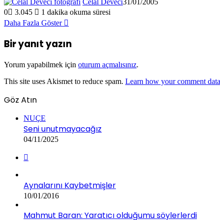
Celal Deveci
31/01/2005
0
3.045
1 dakika okuma süresi
Daha Fazla Göster
Bir yanıt yazın
Yorum yapabilmek için
oturum açmalısınız
.
This site uses Akismet to reduce spam.
Learn how your comment data 
Göz Atın
NUÇE
Seni unutmayacağız
04/11/2025
Aynalarını Kaybetmişler
10/01/2016
Mahmut Baran: Yaratıcı olduğumu söylerlerdi