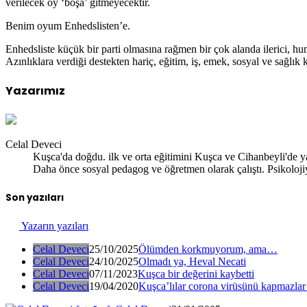
verilecek oy ‘boşa’ gitmeyecektir.
Benim oyum Enhedslisten’e.
Enhedsliste küçük bir parti olmasına rağmen bir çok alanda ilerici, hu
Azınlıklara verdiği destekten hariç, eğitim, iş, emek, sosyal ve sağlık 
Yazarımız
Celal Deveci
Kuşca'da doğdu. ilk ve orta eğitimini Kuşca ve Cihanbeyli'de yap
Daha önce sosyal pedagog ve öğretmen olarak çalıştı. Psikolojiy
Son yazıları
Yazarın yazıları
Celal Deveci
25/10/2025
Ölümden korkmuyorum, ama…
Celal Deveci
24/10/2025
Olmadı ya, Heval Necati
Celal Deveci
07/11/2023
Kuşca bir değerini kaybetti
Celal Deveci
19/04/2020
Kuşca’lılar corona virüsünü kapmazlar