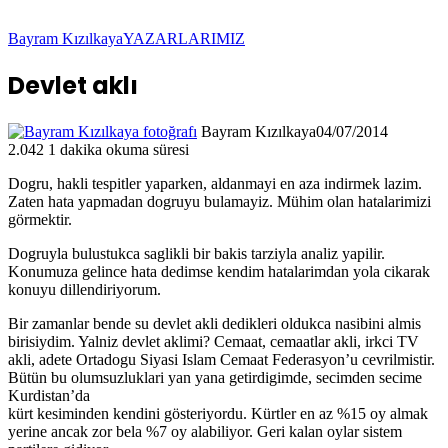
Bayram Kızılkaya
YAZARLARIMIZ
Devlet aklı
Bayram Kızılkaya
04/07/2014
2.042
1 dakika okuma süresi
Dogru, hakli tespitler yaparken, aldanmayi en aza indirmek lazim.
Zaten hata yapmadan dogruyu bulamayiz. Mühim olan hatalarimizi
görmektir.
Dogruyla bulustukca saglikli bir bakis tarziyla analiz yapilir.
Konumuza gelince hata dedimse kendim hatalarimdan yola cikarak
konuyu dillendiriyorum.
Bir zamanlar bende su devlet akli dedikleri oldukca nasibini almis
birisiydim. Yalniz devlet aklimi? Cemaat, cemaatlar akli, irkci TV
akli, adete Ortadogu Siyasi Islam Cemaat Federasyon’u cevrilmistir.
Bütün bu olumsuzluklari yan yana getirdigimde, secimden secime
Kurdistan’da
kürt kesiminden kendini gösteriyordu. Kürtler en az %15 oy almak
yerine ancak zor bela %7 oy alabiliyor. Geri kalan oylar sistem