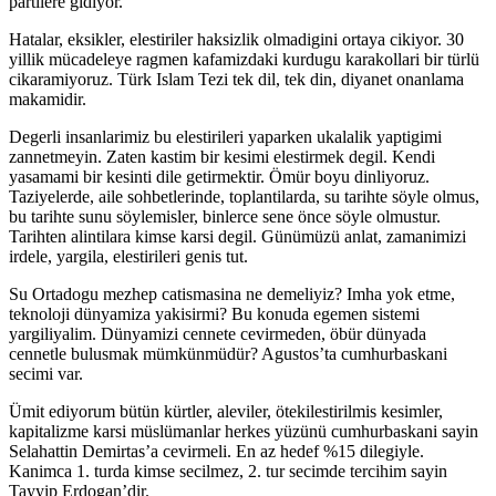
partilere gidiyor.
Hatalar, eksikler, elestiriler haksizlik olmadigini ortaya cikiyor. 30
yillik mücadeleye ragmen kafamizdaki kurdugu karakollari bir türlü
cikaramiyoruz. Türk Islam Tezi tek dil, tek din, diyanet onanlama
makamidir.
Degerli insanlarimiz bu elestirileri yaparken ukalalik yaptigimi
zannetmeyin. Zaten kastim bir kesimi elestirmek degil. Kendi
yasamami bir kesinti dile getirmektir. Ömür boyu dinliyoruz.
Taziyelerde, aile sohbetlerinde, toplantilarda, su tarihte söyle olmus,
bu tarihte sunu söylemisler, binlerce sene önce söyle olmustur.
Tarihten alintilara kimse karsi degil. Günümüzü anlat, zamanimizi
irdele, yargila, elestirileri genis tut.
Su Ortadogu mezhep catismasina ne demeliyiz? Imha yok etme,
teknoloji dünyamiza yakisirmi? Bu konuda egemen sistemi
yargiliyalim. Dünyamizi cennete cevirmeden, öbür dünyada
cennetle bulusmak mümkünmüdür? Agustos’ta cumhurbaskani
secimi var.
Ümit ediyorum bütün kürtler, aleviler, ötekilestirilmis kesimler,
kapitalizme karsi müslümanlar herkes yüzünü cumhurbaskani sayin
Selahattin Demirtas’a cevirmeli. En az hedef %15 dilegiyle.
Kanimca 1. turda kimse secilmez, 2. tur secimde tercihim sayin
Tayyip Erdogan’dir.