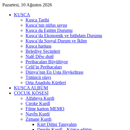
Pazartesi, 10 Ağustos 2026
KUŞCA
Kuşca Tarihi
Kuşca’nın nüfus sayısı
Kuşca da Egitim Durumu
Kuşca’da Ekonomik ve İstihdam Durumu
Kuşca’da Sosyal Durum ve İklim
Kuşca haritası
Belediye Seçimleri
Nalê Dêw-dutê
Peribacaları Büyülüyor
Celil’in Peribacaları
Dünya’nın En Usta Heykeltraşı
Tütüncü olayı
Orta Anadolu Kürtleri
KUŞCA ALBÜM
ÇOCUK KÖŞESİ
Alfabeya Kurdi
Çiroke Kurdî
Filme karton MEMO
Navên Kurdi
Zimane Kurdi
Kürt Dilini Tanıyalım
Dersên Kurdî – Kürtçe eğitim