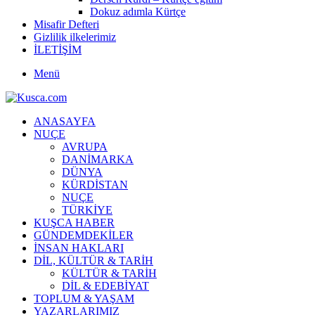
Dokuz adımla Kürtçe
Misafir Defteri
Gizlilik ilkelerimiz
İLETİŞİM
Menü
ANASAYFA
NUÇE
AVRUPA
DANİMARKA
DÜNYA
KÜRDİSTAN
NUÇE
TÜRKİYE
KUŞCA HABER
GÜNDEMDEKİLER
İNSAN HAKLARI
DİL, KÜLTÜR & TARİH
KÜLTÜR & TARİH
DİL & EDEBİYAT
TOPLUM & YAŞAM
YAZARLARIMIZ