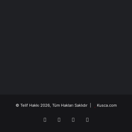
Düşüncenin Dili
© Telif Hakkı 2026, Tüm Hakları Saklıdır |
Kusca.com
Facebook
X
YouTube
Instagram