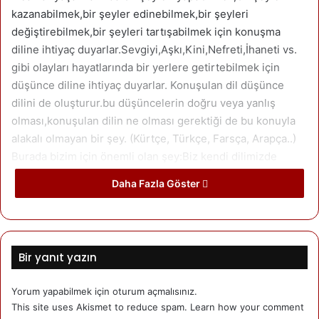
kazanabilmek,bir şeyler edinebilmek,bir şeyleri
değiştirebilmek,bir şeyleri tartışabilmek için konuşma
diline ihtiyaç duyarlar.Sevgiyi,Aşkı,Kini,Nefreti,İhaneti vs.
gibi olayları hayatlarında bir yerlere getirtebilmek için
düşünce diline ihtiyaç duyarlar. Konuşulan dil düşünce
dilini de oluşturur.bu düşüncelerin doğru veya yanlış
olması,konuşulan dilin ne olması gerektiği de bu konuyla
alakalı olmayan bir şey. (Kürtçe, Türkçe, Farsça, Arapça..)
Burada bizim için önemli olan şey:Biz kendi dilimizde
düşünebiliyor muyuz? Bu soruyu kendimize hiç sorduk
Daha Fazla Göster
mu?
Arkadaşlarımızla bir olayı,bir olguyu,bir konuyu tartışırken,
Bir toplantıda,bir konferansta,bir mitingde konuşan kişileri
Bir yanıt yazın
dinlerken,
Alışveriş yaparken,
Yorum yapabilmek için
oturum açmalısınız
.
Okulda öğretmenin ders anlatmasını dinlerken, vs. gibi
This site uses Akismet to reduce spam.
Learn how your comment
yerlerde mutlaka belli bir dillen düşünür insanlar.Olayları,