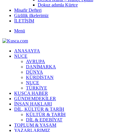
Dokuz adımla Kürtçe
Misafir Defteri
Gizlilik ilkelerimiz
İLETİŞİM
Menü
ANASAYFA
NUÇE
AVRUPA
DANİMARKA
DÜNYA
KÜRDİSTAN
NUÇE
TÜRKİYE
KUŞCA HABER
GÜNDEMDEKİLER
İNSAN HAKLARI
DİL, KÜLTÜR & TARİH
KÜLTÜR & TARİH
DİL & EDEBİYAT
TOPLUM & YAŞAM
YAZARLARIMIZ