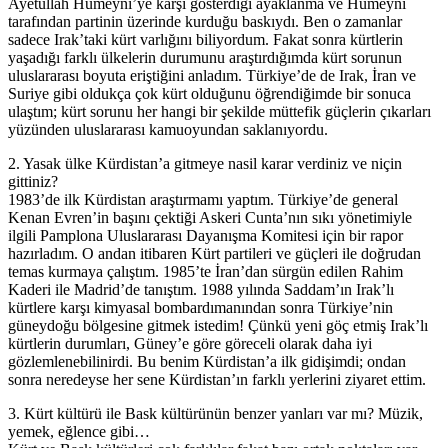
Ayetullah Humeyni’ye karşı gösterdiği ayaklanma ve Humeyni
tarafından partinin üzerinde kurduğu baskıydı. Ben o zamanlar
sadece Irak’taki kürt varlığını biliyordum. Fakat sonra kürtlerin
yaşadığı farklı ülkelerin durumunu araştırdığımda kürt sorunun
uluslararası boyuta eriştiğini anladım. Türkiye’de de Irak, İran ve
Suriye gibi oldukça çok kürt olduğunu öğrendiğimde bir sonuca
ulaştım; kürt sorunu her hangi bir şekilde müttefik güçlerin çıkarları
yüzünden uluslararası kamuoyundan saklanıyordu.
2. Yasak ülke Kürdistan’a gitmeye nasil karar verdiniz ve niçin
gittiniz?
1983’de ilk Kürdistan araştırmamı yaptım. Türkiye’de general
Kenan Evren’in başını çektiği Askeri Cunta’nın sıkı yönetimiyle
ilgili Pamplona Uluslararası Dayanışma Komitesi için bir rapor
hazırladım. O andan itibaren Kürt partileri ve güçleri ile doğrudan
temas kurmaya çalıştım. 1985’te İran’dan sürgün edilen Rahim
Kaderi ile Madrid’de tanıştım. 1988 yılında Saddam’ın Irak’lı
kürtlere karşı kimyasal bombardımanından sonra Türkiye’nin
güneydoğu bölgesine gitmek istedim! Çünkü yeni göç etmiş Irak’lı
kürtlerin durumları, Güney’e göre göreceli olarak daha iyi
gözlemlenebilinirdi. Bu benim Kürdistan’a ilk gidişimdi; ondan
sonra neredeyse her sene Kürdistan’ın farklı yerlerini ziyaret ettim.
3. Kürt kültürü ile Bask kültürünün benzer yanları var mı? Müzik,
yemek, eğlence gibi…