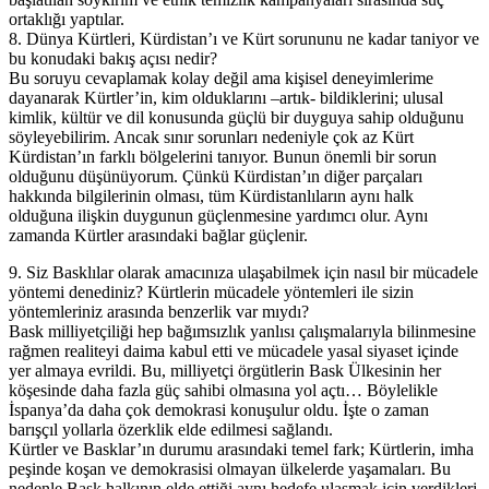
ortaklığı yaptılar.
8. Dünya Kürtleri, Kürdistan’ı ve Kürt sorununu ne kadar taniyor ve
bu konudaki bakış açısı nedir?
Bu soruyu cevaplamak kolay değil ama kişisel deneyimlerime
dayanarak Kürtler’in, kim olduklarını –artık- bildiklerini; ulusal
kimlik, kültür ve dil konusunda güçlü bir duyguya sahip olduğunu
söyleyebilirim. Ancak sınır sorunları nedeniyle çok az Kürt
Kürdistan’ın farklı bölgelerini tanıyor. Bunun önemli bir sorun
olduğunu düşünüyorum. Çünkü Kürdistan’ın diğer parçaları
hakkında bilgilerinin olması, tüm Kürdistanlıların aynı halk
olduğuna ilişkin duygunun güçlenmesine yardımcı olur. Aynı
zamanda Kürtler arasındaki bağlar güçlenir.
9. Siz Basklılar olarak amacınıza ulaşabilmek için nasıl bir mücadele
yöntemi denediniz? Kürtlerin mücadele yöntemleri ile sizin
yöntemleriniz arasında benzerlik var mıydı?
Bask milliyetçiliği hep bağımsızlık yanlısı çalışmalarıyla bilinmesine
rağmen realiteyi daima kabul etti ve mücadele yasal siyaset içinde
yer almaya evrildi. Bu, milliyetçi örgütlerin Bask Ülkesinin her
köşesinde daha fazla güç sahibi olmasına yol açtı… Böylelikle
İspanya’da daha çok demokrasi konuşulur oldu. İşte o zaman
barışçıl yollarla özerklik elde edilmesi sağlandı.
Kürtler ve Basklar’ın durumu arasındaki temel fark; Kürtlerin, imha
peşinde koşan ve demokrasisi olmayan ülkelerde yaşamaları. Bu
nedenle Bask halkının elde ettiği aynı hedefe ulaşmak için verdikleri