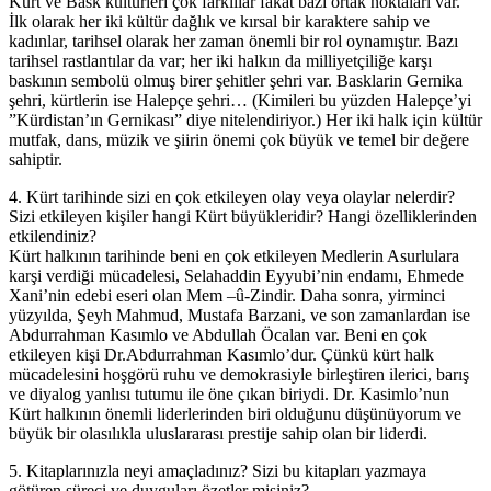
Kürt ve Bask kültürleri çok farklılar fakat bazı ortak noktaları var.
İlk olarak her iki kültür dağlık ve kırsal bir karaktere sahip ve
kadınlar, tarihsel olarak her zaman önemli bir rol oynamıştır. Bazı
tarihsel rastlantılar da var; her iki halkın da milliyetçiliğe karşı
baskının sembolü olmuş birer şehitler şehri var. Basklarin Gernika
şehri, kürtlerin ise Halepçe şehri… (Kimileri bu yüzden Halepçe’yi
”Kürdistan’ın Gernikası” diye nitelendiriyor.) Her iki halk için kültür
mutfak, dans, müzik ve şiirin önemi çok büyük ve temel bir değere
sahiptir.
4. Kürt tarihinde sizi en çok etkileyen olay veya olaylar nelerdir?
Sizi etkileyen kişiler hangi Kürt büyükleridir? Hangi özelliklerinden
etkilendiniz?
Kürt halkının tarihinde beni en çok etkileyen Medlerin Asurlulara
karşi verdiği mücadelesi, Selahaddin Eyyubi’nin endamı, Ehmede
Xani’nin edebi eseri olan Mem –û-Zindir. Daha sonra, yirminci
yüzyılda, Şeyh Mahmud, Mustafa Barzani, ve son zamanlardan ise
Abdurrahman Kasımlo ve Abdullah Öcalan var. Beni en çok
etkileyen kişi Dr.Abdurrahman Kasımlo’dur. Çünkü kürt halk
mücadelesini hoşgörü ruhu ve demokrasiyle birleştiren ilerici, barış
ve diyalog yanlısı tutumu ile öne çıkan biriydi. Dr. Kasimlo’nun
Kürt halkının önemli liderlerinden biri olduğunu düşünüyorum ve
büyük bir olasılıkla uluslararası prestije sahip olan bir liderdi.
5. Kitaplarınızla neyi amaçladınız? Sizi bu kitapları yazmaya
götüren süreci ve duyguları özetler misiniz?