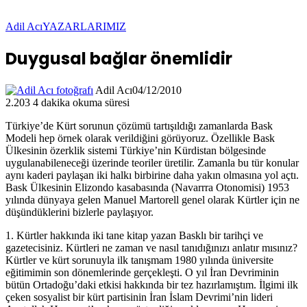
Adil Acı
YAZARLARIMIZ
Duygusal bağlar önemlidir
Adil Acı
04/12/2010
2.203
4 dakika okuma süresi
Türkiye’de Kürt sorunun çözümü tartışıldığı zamanlarda Bask
Modeli hep örnek olarak verildiğini görüyoruz. Özellikle Bask
Ülkesinin özerklik sistemi Türkiye’nin Kürdistan bölgesinde
uygulanabileneceği üzerinde teoriler üretilir. Zamanla bu tür konular
aynı kaderi paylaşan iki halkı birbirine daha yakın olmasına yol açtı.
Bask Ülkesinin Elizondo kasabasında (Navarrra Otonomisi) 1953
yılında dünyaya gelen Manuel Martorell genel olarak Kürtler için ne
düşündüklerini bizlerle paylaşıyor.
1. Kürtler hakkında iki tane kitap yazan Basklı bir tarihçi ve
gazetecisiniz. Kürtleri ne zaman ve nasıl tanıdığınızı anlatır mısınız?
Kürtler ve kürt sorunuyla ilk tanışmam 1980 yılında üniversite
eğitimimin son dönemlerinde gerçekleşti. O yıl İran Devriminin
bütün Ortadoğu’daki etkisi hakkında bir tez hazırlamıştım. İlgimi ilk
çeken sosyalist bir kürt partisinin İran İslam Devrimi’nin lideri