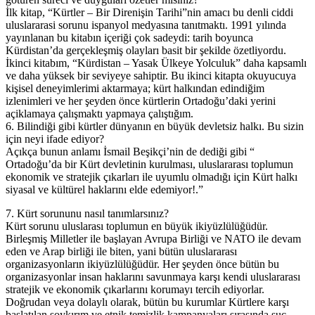
İlk kitap, “Kürtler – Bir Direnişin Tarihi”nin amacı bu denli ciddi
uluslararasi sorunu ispanyol medyasına tanıtmaktı. 1991 yılında
yayınlanan bu kitabın içeriği çok sadeydi: tarih boyunca
Kürdistan’da gerçekleşmiş olayları basit bir şekilde özetliyordu.
İkinci kitabım, “Kürdistan – Yasak Ülkeye Yolculuk” daha kapsamlı
ve daha yüksek bir seviyeye sahiptir. Bu ikinci kitapta okuyucuya
kişisel deneyimlerimi aktarmaya; kürt halkından edindiğim
izlenimleri ve her şeyden önce kürtlerin Ortadoğu’daki yerini
açiklamaya çalışmaktı yapmaya çalıştığım.
6. Bilindiği gibi kürtler dünyanın en büyük devletsiz halkı. Bu sizin
için neyi ifade ediyor?
Açıkça bunun anlamı İsmail Beşikçi’nin de dediği gibi “
Ortadoğu’da bir Kürt devletinin kurulması, uluslararası toplumun
ekonomik ve stratejik çıkarları ile uyumlu olmadığı için Kürt halkı
siyasal ve kültürel haklarını elde edemiyor!.”
7. Kürt sorununu nasıl tanımlarsınız?
Kürt sorunu uluslarası toplumun en büyük ikiyüzlülüğüdür.
Birleşmiş Milletler ile başlayan Avrupa Birliği ve NATO ile devam
eden ve Arap birliği ile biten, yani bütün uluslararası
organizasyonların ikiyüzlülüğüdür. Her şeyden önce bütün bu
organizasyonlar insan haklarını savunmaya karşı kendi uluslararası
stratejik ve ekonomik çıkarlarını korumayı tercih ediyorlar.
Doğrudan veya dolaylı olarak, bütün bu kurumlar Kürtlere karşı
başlatılan soykırım ve etnik temizlik kampanyaları sırasında suç