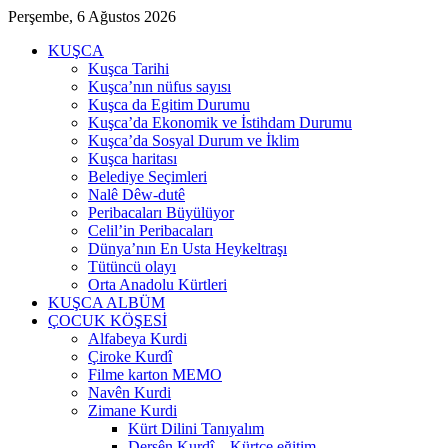
Perşembe, 6 Ağustos 2026
KUŞCA
Kuşca Tarihi
Kuşca’nın nüfus sayısı
Kuşca da Egitim Durumu
Kuşca’da Ekonomik ve İstihdam Durumu
Kuşca’da Sosyal Durum ve İklim
Kuşca haritası
Belediye Seçimleri
Nalê Dêw-dutê
Peribacaları Büyülüyor
Celil’in Peribacaları
Dünya’nın En Usta Heykeltraşı
Tütüncü olayı
Orta Anadolu Kürtleri
KUŞCA ALBÜM
ÇOCUK KÖŞESİ
Alfabeya Kurdi
Çiroke Kurdî
Filme karton MEMO
Navên Kurdi
Zimane Kurdi
Kürt Dilini Tanıyalım
Dersên Kurdî – Kürtçe eğitim