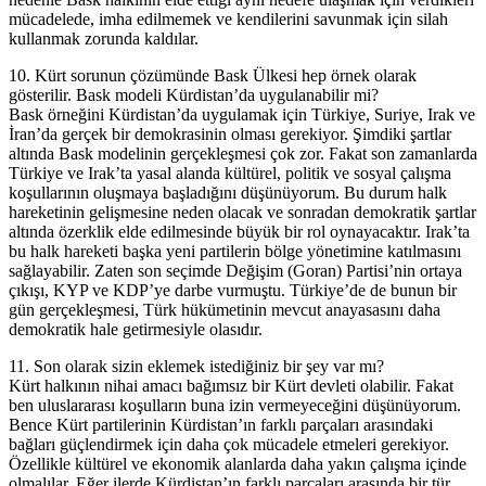
mücadelede, imha edilmemek ve kendilerini savunmak için silah
kullanmak zorunda kaldılar.
10. Kürt sorunun çözümünde Bask Ülkesi hep örnek olarak
gösterilir. Bask modeli Kürdistan’da uygulanabilir mi?
Bask örneğini Kürdistan’da uygulamak için Türkiye, Suriye, Irak ve
İran’da gerçek bir demokrasinin olması gerekiyor. Şimdiki şartlar
altında Bask modelinin gerçekleşmesi çok zor. Fakat son zamanlarda
Türkiye ve Irak’ta yasal alanda kültürel, politik ve sosyal çalışma
koşullarının oluşmaya başladığını düşünüyorum. Bu durum halk
hareketinin gelişmesine neden olacak ve sonradan demokratik şartlar
altında özerklik elde edilmesinde büyük bir rol oynayacaktır. Irak’ta
bu halk hareketi başka yeni partilerin bölge yönetimine katılmasını
sağlayabilir. Zaten son seçimde Değişim (Goran) Partisi’nin ortaya
çıkışı, KYP ve KDP’ye darbe vurmuştu. Türkiye’de de bunun bir
gün gerçekleşmesi, Türk hükümetinin mevcut anayasasını daha
demokratik hale getirmesiyle olasıdır.
11. Son olarak sizin eklemek istediğiniz bir şey var mı?
Kürt halkının nihai amacı bağımsız bir Kürt devleti olabilir. Fakat
ben uluslararası koşulların buna izin vermeyeceğini düşünüyorum.
Bence Kürt partilerinin Kürdistan’ın farklı parçaları arasındaki
bağları güçlendirmek için daha çok mücadele etmeleri gerekiyor.
Özellikle kültürel ve ekonomik alanlarda daha yakın çalışma içinde
olmalılar. Eğer ilerde Kürdistan’ın farklı parçaları arasında bir tür