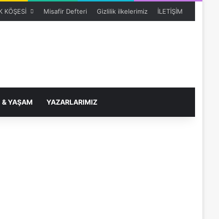
 KÖŞESİ
Misafir Defteri
Gizlilik ilkelerimiz
İLETİŞİM
 & YAŞAM
YAZARLARIMIZ