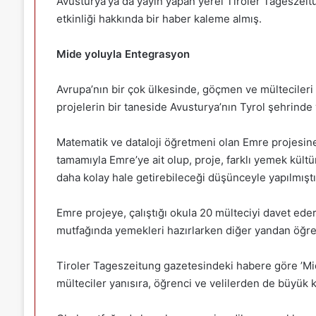
Avusturya’ya da yayın yapan yerel Tiroler Tageszeitu
etkinliği hakkında bir haber kaleme almış.
Mide yoluyla Entegrasyon
Avrupa’nın bir çok ülkesinde, göçmen ve mültecileri 
projelerin bir taneside Avusturya’nın Tyrol şehrinde
Matematik ve dataloji öğretmeni olan Emre projesine 
tamamıyla Emre’ye ait olup, proje, farklı yemek kült
daha kolay hale getirebileceği düşünceyle yapılmıştı
Emre projeye, çalıştığı okula 20 mülteciyi davet ede
mutfağında yemekleri hazırlarken diğer yandan öğre
Tiroler Tageszeitung gazetesindeki habere göre ’Mi
mülteciler yanısıra, öğrenci ve velilerden de büyük k