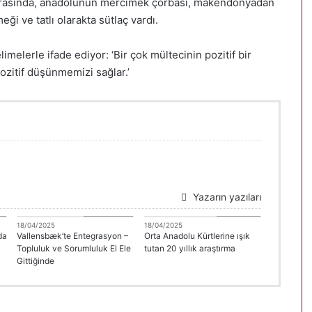
 arasında, anadolunun mercimek çorbası, makendonyadan
ği ve tatlı olarakta sütlaç vardı.
melerle ifade ediyor: ‘Bir çok mültecinin pozitif bir
pozitif düşünmemizi sağlar.’
Yazarın yazıları
A
DANİMARKA
Erdal Çolak
18/04/2025
18/04/2025
da
Vallensbæk’te Entegrasyon –
Orta Anadolu Kürtlerine ışık
Topluluk ve Sorumluluk El Ele
tutan 20 yıllık araştırma
Gittiğinde