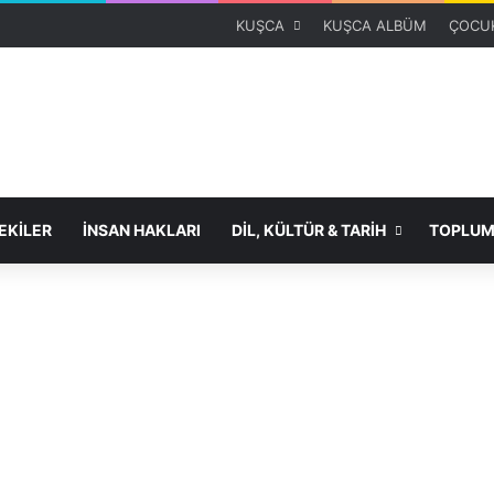
KUŞCA
KUŞCA ALBÜM
ÇOCUK
KİLER
İNSAN HAKLARI
DİL, KÜLTÜR & TARİH
TOPLUM