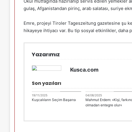
Okul mutfağında hazırlanıp servis edilen yemekler
gulaş, Afganistandan pirinç, arab salatası, suriye ekme
Emre, projeyi Tiroler Tageszeitung gazetesine şu keli
hikayeye ihtiyacı var. Bu tip sosyal etkinlikler, daha 
Yazarımız
Kusca.com
Son yazıları
DANİMARKA
DANİMARK
19/11/2025
04/08/2025
Kuşcalıların Seçim Başarısı
Mahmut Erdem: »Kişi, farkın
olmadan entegre olur«