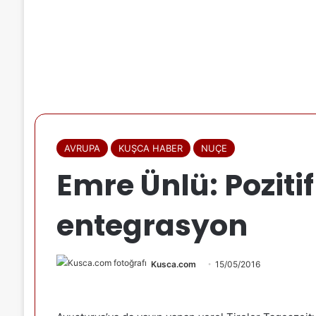
AVRUPA
KUŞCA HABER
NUÇE
Emre Ünlü: Poziti
entegrasyon
Kusca.com
15/05/2016