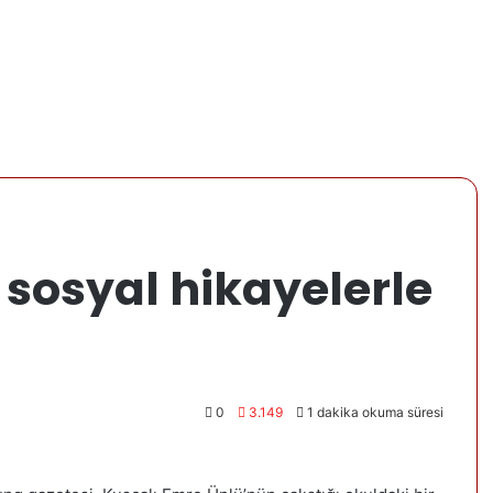
f sosyal hikayelerle
0
3.149
1 dakika okuma süresi