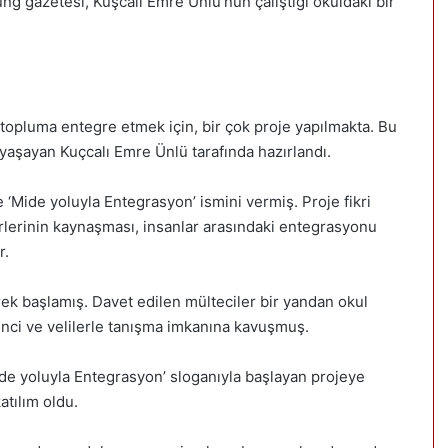
ng gazetesi, Kuşcalı Emre Ünlü’nün çalıştığı okuldaki bir
topluma entegre etmek için, bir çok proje yapılmakta. Bu
 yaşayan Kuçcalı Emre Ünlü tarafında hazırlandı.
‘Mide yoluyla Entegrasyon’ ismini vermiş. Proje fikri
ürlerinin kaynaşması, insanlar arasındaki entegrasyonu
r.
rek başlamış. Davet edilen mülteciler bir yandan okul
nci ve velilerle tanışma imkanına kavuşmuş.
de yoluyla Entegrasyon’ sloganıyla başlayan projeye
atılım oldu.