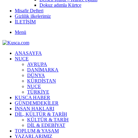
Dokuz adımla Kürtçe
Misafir Defteri
Gizlilik ilkelerimiz
İLETİŞİM
Menü
ANASAYFA
NUÇE
AVRUPA
DANİMARKA
DÜNYA
KÜRDİSTAN
NUÇE
TÜRKİYE
KUŞCA HABER
GÜNDEMDEKİLER
İNSAN HAKLARI
DİL, KÜLTÜR & TARİH
KÜLTÜR & TARİH
DİL & EDEBİYAT
TOPLUM & YAŞAM
YAZARLARIMIZ