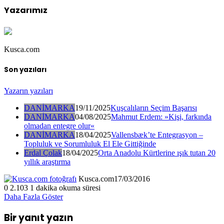
Yazarımız
Kusca.com
Son yazıları
Yazarın yazıları
DANİMARKA
19/11/2025
Kuşcalıların Seçim Başarısı
DANİMARKA
04/08/2025
Mahmut Erdem: »Kişi, farkında
olmadan entegre olur«
DANİMARKA
18/04/2025
Vallensbæk’te Entegrasyon –
Topluluk ve Sorumluluk El Ele Gittiğinde
Erdal Çolak
18/04/2025
Orta Anadolu Kürtlerine ışık tutan 20
yıllık araştırma
Kusca.com
17/03/2016
0
2.103
1 dakika okuma süresi
Daha Fazla Göster
Bir yanıt yazın