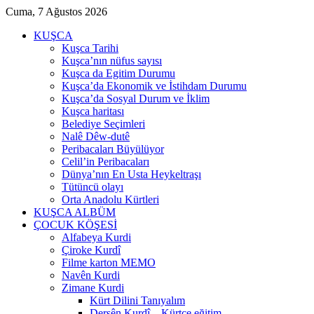
Cuma, 7 Ağustos 2026
KUŞCA
Kuşca Tarihi
Kuşca’nın nüfus sayısı
Kuşca da Egitim Durumu
Kuşca’da Ekonomik ve İstihdam Durumu
Kuşca’da Sosyal Durum ve İklim
Kuşca haritası
Belediye Seçimleri
Nalê Dêw-dutê
Peribacaları Büyülüyor
Celil’in Peribacaları
Dünya’nın En Usta Heykeltraşı
Tütüncü olayı
Orta Anadolu Kürtleri
KUŞCA ALBÜM
ÇOCUK KÖŞESİ
Alfabeya Kurdi
Çiroke Kurdî
Filme karton MEMO
Navên Kurdi
Zimane Kurdi
Kürt Dilini Tanıyalım
Dersên Kurdî – Kürtçe eğitim