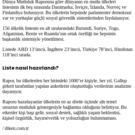
Dünya Mutluluk Raporuna göre dünyanın en mutlu ülkeleri
listesinin ilk beş sırasında Danimarka, İsviçre, İzlanda, Norveç ve
Finlandiya bulunuyor. Bu ülkelerin hepsinde parlamenter demokrasi
var ve yurttaşlar güçlü sosyal güvenlik sistemlerinden faydalanıyor.
156 ülkelik listenin en alt sıralarındaki Burundi, Suriye, Togo,
Afganistan, Benin ve Ruanda’nın ortak özelliği ise hepsinin
başkanlık sistemiyle yönetilmesi.
Listede ABD 13’üncü, İngiltere 23’üncü, Türkiye 78’inci, Hindistan
118’inci sırada.
Liste nasıl hazırlandı?
Rapor, bu ülkelerden her birindeki 1000’er kişiyle, her yıl, Gallup
şirketi tarafından yapılan anketlerin oluşturduğu verilerinin analizine
dayanıyor.
Raporu hazırlayanlar ülkelerin en az dörtte üçünde altı temel
unsurun mutluluk göstergesiyle bağlantısı olduğunu belirtiyor. Bu
etkenler kişi başı gelir, sosyal destek, sağlıklı yaşam beklentisi,
kişisel özgürlük, hayırseverlik ve yolsuzluğun bulunmaması.
/ diken.com.tr