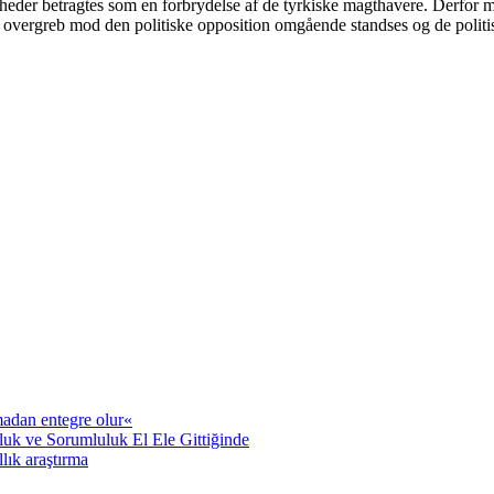
ttigheder betragtes som en forbrydelse af de tyrkiske magthavere. Derfo
ngs overgreb mod den politiske opposition omgående standses og de polit
adan entegre olur«
uk ve Sorumluluk El Ele Gittiğinde
llık araştırma