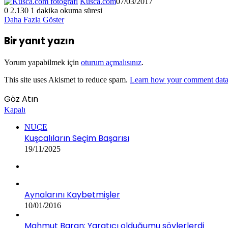
Kusca.com
07/03/2017
0
2.130
1 dakika okuma süresi
Daha Fazla Göster
Bir yanıt yazın
Yorum yapabilmek için
oturum açmalısınız
.
This site uses Akismet to reduce spam.
Learn how your comment data 
Göz Atın
Kapalı
NUÇE
Kuşcalıların Seçim Başarısı
19/11/2025
Aynalarını Kaybetmişler
10/01/2016
Mahmut Baran: Yaratıcı olduğumu söylerlerdi