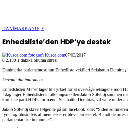
DANİMARKA
NUÇE
Enhedsliste’den HDP’ye destek
Kusca.com
07/03/2017
0
2.130
1 dakika okuma süresi
Danimarka parlementosunun Enhedliste vekilleri Selahattin Demirtaş v
Devamı danimarkaca:
Enhedslisten MF’er tager til Tyrkiet for at overvåge retsagene mod 
I dag tager Enhedslistens folketingsmedlemJakob Sølvhøj sammen me
kurdiske parti HDPs formænd, Selahattin Demirtas, vil være under an
Jakob Sølvhøj skrev følgende på sin facebook-side; “Siden sommeren 20
fyret, og titusindvis af mennesker er blevet arresteret. Blandt de arr
parlamentariske immunitet”.