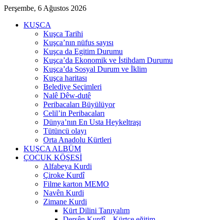
Perşembe, 6 Ağustos 2026
KUŞCA
Kuşca Tarihi
Kuşca’nın nüfus sayısı
Kuşca da Egitim Durumu
Kuşca’da Ekonomik ve İstihdam Durumu
Kuşca’da Sosyal Durum ve İklim
Kuşca haritası
Belediye Seçimleri
Nalê Dêw-dutê
Peribacaları Büyülüyor
Celil’in Peribacaları
Dünya’nın En Usta Heykeltraşı
Tütüncü olayı
Orta Anadolu Kürtleri
KUŞCA ALBÜM
ÇOCUK KÖŞESİ
Alfabeya Kurdi
Çiroke Kurdî
Filme karton MEMO
Navên Kurdi
Zimane Kurdi
Kürt Dilini Tanıyalım
Dersên Kurdî – Kürtçe eğitim