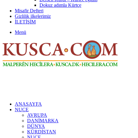
Dokuz adımla Kürtçe
Misafir Defteri
Gizlilik ilkelerimiz
İLETİŞİM
Menü
ANASAYFA
NUÇE
AVRUPA
DANİMARKA
DÜNYA
KÜRDİSTAN
NUÇE