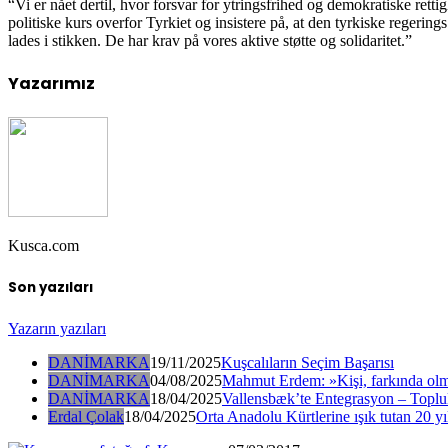
“Vi er nået dertil, hvor forsvar for ytringsfrihed og demokratiske re
politiske kurs overfor Tyrkiet og insistere på, at den tyrkiske regeri
lades i stikken. De har krav på vores aktive støtte og solidaritet.”
Yazarımız
Kusca.com
Son yazıları
Yazarın yazıları
DANİMARKA
19/11/2025
Kuşcalıların Seçim Başarısı
DANİMARKA
04/08/2025
Mahmut Erdem: »Kişi, farkında olm
DANİMARKA
18/04/2025
Vallensbæk’te Entegrasyon – Toplul
Erdal Çolak
18/04/2025
Orta Anadolu Kürtlerine ışık tutan 20 yı