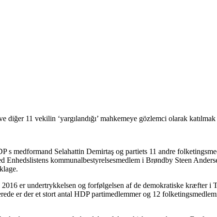
e diğer 11 vekilin ‘yargılandığı’ mahkemeye gözlemci olarak katılmak i
HDP s medformand Selahattin Demirtaş og partiets 11 andre folketingsme
d Enhedslistens kommunalbestyrelsesmedlem i Brøndby Steen Andersen 
klage.
16 er undertrykkelsen og forfølgelsen af de demokratiske kræfter i Tyrk
esterede er der et stort antal HDP partimedlemmer og 12 folketingsmedle