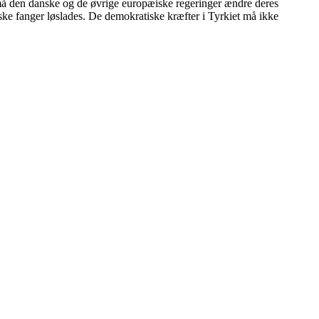
r må den danske og de øvrige europæiske regeringer ændre deres
iske fanger løslades. De demokratiske kræfter i Tyrkiet må ikke