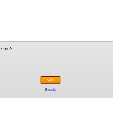
nuz mu?
Results