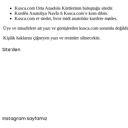
Kusca.com Orta Anadolu Kürtlerinin buluştuğu sitedir.
Kurdên Anatoliya Navîn li Kusca.com’e kom dibin.
Kusca.com er stedet, hvor midt anatolske kurdere mødes.
Üye ve misafirlere ait yazı ve görüşlerden kusca.com sorumlu değildi
Kişilik haklarını çiğneyen yazı ve resimler silinecektir.
Site’den
Instagram sayfamız