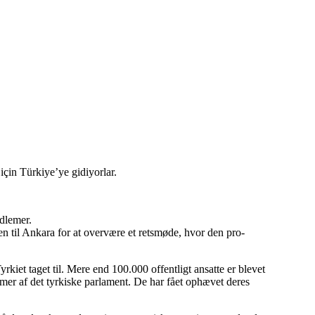
çin Türkiye’ye gidiyorlar.
dlemer.
til Ankara for at overvære et retsmøde, hvor den pro-
iet taget til. Mere end 100.000 offentligt ansatte er blevet
mmer af det tyrkiske parlament. De har fået ophævet deres