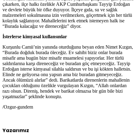
çıkarken, ilçe halkı özelikle AKP Cumhurbaşkanı Tayyip Erdoğan
ve devlete büyük bir öfke duyuyor. İlçeye gıda, su ve sağlık
malzemeleri sokulmasına izin verilmezken, göçertmek için her türlü
kolaylık sağlanıyor. Mahallelerini terk etmek istemeyen halk ise
“Burada kalacağız ve direneceğiz” diyor.
İsterlerse kimyasal kullansınlar
Kurşunlu Camii’nin yanında oturduğunu beyan eden Nimet Kızgın,
“Burada doğduk burada öleceğiz. Ev sahibi biziz onlar burada
misafir ama bugün bize misafir muamelesi yapıyorlar. Her türlü
saldırılarına karşı direneceğiz ve buradan göç etmeyeceğiz. Tayyip
Erdoğan isterse kimyasal silahla saldırsın ve bu işi kökten halletsin.
Elinde ne geliyorsa onu yapsın ama biz buradan gitmeyeceğiz.
Ancak ölümüzü alırlar” dedi. Barikatlarda direnenlerin mahallenin
çocukları olduğunu özelikle vurgulayan Kızgın, “Allah onlardan
razı olsun. Direniş, hendek ve barikat olmazsa bir gün bile bizi
yaşatmazlar” şeklinde konuştu.
/Ozgur-gundem
Yazarımız