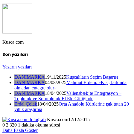
Kusca.com
Son yazıları
Yazarın yazıları
DANİMARKA
19/11/2025
Kuşcalıların Seçim Başarısı
DANİMARKA
04/08/2025
Mahmut Erdem: »Kişi, farkında
olmadan entegre olur«
DANİMARKA
18/04/2025
Vallensbæk’te Entegrasyon –
Topluluk ve Sorumluluk El Ele Gittiğinde
Erdal Çolak
18/04/2025
Orta Anadolu Kürtlerine ışık tutan 20
yıllık araştırma
Kusca.com
12/12/2015
0
2.320
1 dakika okuma süresi
Daha Fazla Göster