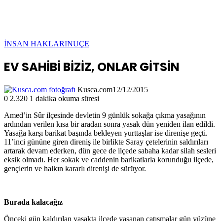
İNSAN HAKLARI
NUÇE
EV SAHİBİ BİZİZ, ONLAR GİTSİN
Kusca.com
12/12/2015
0
2.320
1 dakika okuma süresi
Amed’in Sûr ilçesinde devletin 9 günlük sokağa çıkma yasağının
ardından verilen kısa bir aradan sonra yasak dün yeniden ilan edildi.
Yasağa karşı barikat başında bekleyen yurttaşlar ise direnişe geçti.
11’inci gününe giren direniş ile birlikte Saray çetelerinin saldırıları
artarak devam ederken, dün gece de ilçede sabaha kadar silah sesleri
eksik olmadı. Her sokak ve caddenin barikatlarla korunduğu ilçede,
gençlerin ve halkın kararlı direnişi de sürüyor.
Burada kalacağız
Önceki gün kaldırılan yasakta ilçede yaşanan çatışmalar gün yüzüne