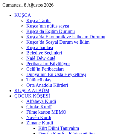
Cumartesi, 8 Ağustos 2026
KUŞCA
Kuşca Tarihi
Kuşca’nın nüfus sayısı
Kuşca da Egitim Durumu
Kuşca’da Ekonomik ve İstihdam Durumu
Kuşca’da Sosyal Durum ve İklim
Kuşca haritası
Belediye Seçimleri
Nalê Dêw-dutê
Peribacaları Büyülüyor
Celil’in Peribacaları
Dünya’nın En Usta Heykeltraşı
Tütüncü olayı
Orta Anadolu Kürtleri
KUŞCA ALBÜM
ÇOCUK KÖŞESİ
Alfabeya Kurdi
Çiroke Kurdî
Filme karton MEMO
Navên Kurdi
Zimane Kurdi
Kürt Dilini Tanıyalım
Dersên Kurdî – Kürtçe eğitim