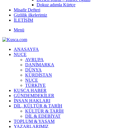
Dokuz adımla Kürtçe
Misafir Defteri
Gizlilik ilkelerimiz
İLETİŞİM
Menü
ANASAYFA
NUÇE
AVRUPA
DANİMARKA
DÜNYA
KÜRDİSTAN
NUÇE
TÜRKİYE
KUŞCA HABER
GÜNDEMDEKİLER
İNSAN HAKLARI
DİL, KÜLTÜR & TARİH
KÜLTÜR & TARİH
DİL & EDEBİYAT
TOPLUM & YAŞAM
YAZARLARIMIZ