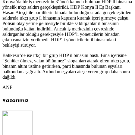
Konya’da bir iş merkezinin 3’üncü katında bulunan HDP İl binasına
yönelik ırkçı saldırı gerçekleştirildi. HDP Konya İl Eş Başkanı
Hasan Ateşçi ile partililerin binada bulunduğu sırada gerçekleştirilen
saldırıda ırkçı grup il binasının kapısını kırarak içeri girmeye çalıştı.
Polisin olay yerine gelmesiyle birlikte saldırganlar il binasının
bulunduğu kattan indirildi. Ancak iş merkezinin çevresinde
saldırganlar olduğu gerekçesiyle HDP’li yöneticilerin binadan
çıkmasına izin verilmedi. HDP’li yöneticilerin il binasındaki
bekleyişi sürüyor.
Balıkesir’de ise ırkçı bir grup HDP il binasını bastı. Bina içerisine
“Şehitler ölmez, vatan bölünmez” sloganları atarak giren ırkçı grup,
binanın altını üstüne getirirken, parti binasında bulunan eşyaları
balkondan aşağı attı. Ardından eşyaları ateşe veren grup daha sonra
dağıldı.
ANF
Yazarımız