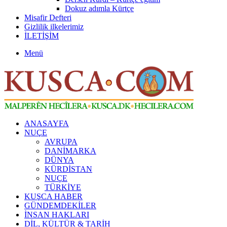
Dokuz adımla Kürtçe
Misafir Defteri
Gizlilik ilkelerimiz
İLETİŞİM
Menü
ANASAYFA
NUÇE
AVRUPA
DANİMARKA
DÜNYA
KÜRDİSTAN
NUÇE
TÜRKİYE
KUŞCA HABER
GÜNDEMDEKİLER
İNSAN HAKLARI
DİL, KÜLTÜR & TARİH