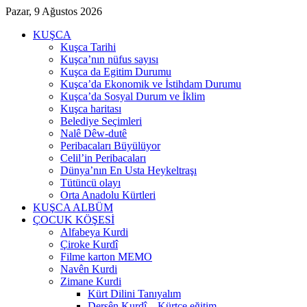
Pazar, 9 Ağustos 2026
KUŞCA
Kuşca Tarihi
Kuşca’nın nüfus sayısı
Kuşca da Egitim Durumu
Kuşca’da Ekonomik ve İstihdam Durumu
Kuşca’da Sosyal Durum ve İklim
Kuşca haritası
Belediye Seçimleri
Nalê Dêw-dutê
Peribacaları Büyülüyor
Celil’in Peribacaları
Dünya’nın En Usta Heykeltraşı
Tütüncü olayı
Orta Anadolu Kürtleri
KUŞCA ALBÜM
ÇOCUK KÖŞESİ
Alfabeya Kurdi
Çiroke Kurdî
Filme karton MEMO
Navên Kurdi
Zimane Kurdi
Kürt Dilini Tanıyalım
Dersên Kurdî – Kürtçe eğitim