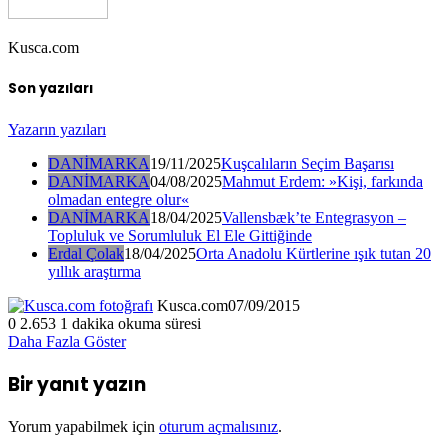
Kusca.com
Son yazıları
Yazarın yazıları
DANİMARKA
19/11/2025
Kuşcalıların Seçim Başarısı
DANİMARKA
04/08/2025
Mahmut Erdem: »Kişi, farkında
olmadan entegre olur«
DANİMARKA
18/04/2025
Vallensbæk’te Entegrasyon –
Topluluk ve Sorumluluk El Ele Gittiğinde
Erdal Çolak
18/04/2025
Orta Anadolu Kürtlerine ışık tutan 20
yıllık araştırma
Kusca.com
07/09/2015
0
2.653
1 dakika okuma süresi
Daha Fazla Göster
Bir yanıt yazın
Yorum yapabilmek için
oturum açmalısınız
.