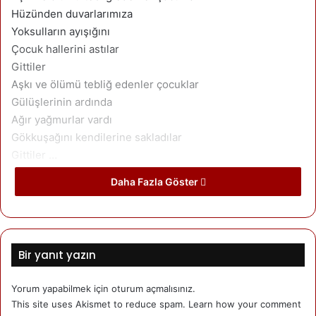
Hüzünden duvarlarımıza
Yoksulların ayışığını
Çocuk hallerini astılar
Gittiler
Aşkı ve ölümü tebliğ edenler çocuklar
Gülüşlerinin ardında
Ağır yağmurlar vardı
Gökkuşağını kendilerine sakladılar
Gittiler …
Daha Fazla Göster
Yazarımız
Mehmet Gezen
Bir yanıt yazın
Kuşca'da doğdu. Danimarka'da yaşamakta.
Yorum yapabilmek için
oturum açmalısınız
.
Son yazıları
Yazarın yazıları
This site uses Akismet to reduce spam.
Learn how your comment
Mehmet Gezen