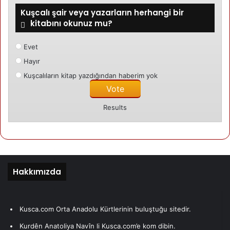
Kuşcalı şair veya yazarların herhangi bir
kitabını okunuz mu?
Evet
Hayır
Kuşcalıların kitap yazdığından haberim yok
Results
Hakkımızda
Kusca.com Orta Anadolu Kürtlerinin buluştuğu sitedir.
Kurdên Anatoliya Navîn li Kusca.com’e kom dibin.