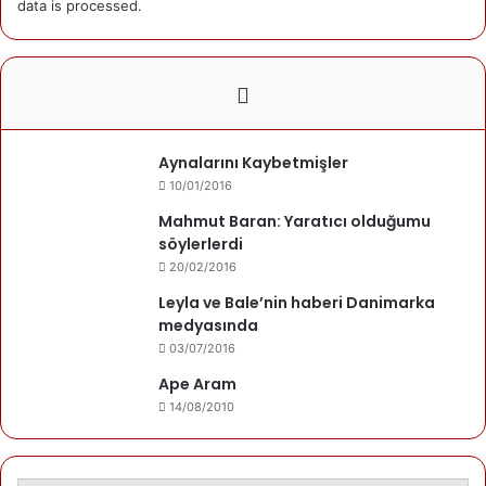
data is processed.
06/01/2025
Ben
16/11/2024
Mevzu yokluğun
Aynalarını Kaybetmişler
Mehmet Gezen
10/01/2016
08/09/2024
Narîn
Mahmut Baran: Yaratıcı olduğumu
söylerlerdi
20/02/2016
Leyla ve Bale’nin haberi Danimarka
Kategori edilmemis
medyasında
24/04/2024
03/07/2016
Amara
Ape Aram
14/08/2010
Mehmet Gezen