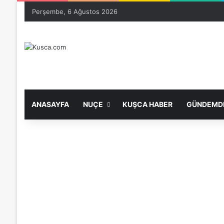
Perşembe, 6 Ağustos 2026
ANASAYFA
NUÇE
KUŞCA HABER
GÜNDEMDE