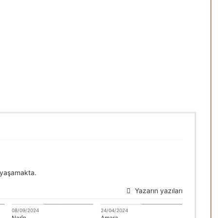
 yaşamakta.
Yazarın yazıları
n
Kategori edilmemis
Mehmet Gezen
08/09/2024
24/04/2024
Narîn
Amara