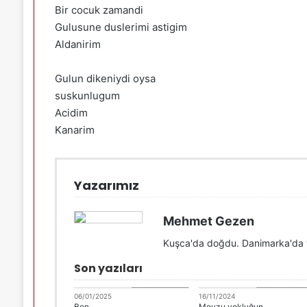
Bir cocuk zamandi
Gulusune duslerimi astigim
Aldanirim
Gulun dikeniydi oysa
suskunlugum
Acidim
Kanarim
Yazarımız
Mehmet Gezen
Kuşca'da doğdu. Danimarka'da
Son yazıları
Mehmet Gezen
Mehmet Geze
06/01/2025
16/11/2024
Ben
Mevzu yokluğun