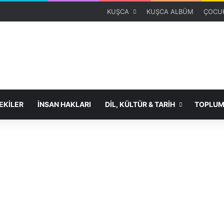
KUŞCA
KUŞCA ALBÜM
ÇOCUK
KİLER
İNSAN HAKLARI
DİL, KÜLTÜR & TARİH
TOPLUM