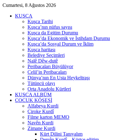
Cumartesi, 8 Ağustos 2026
KUŞCA
Kuşca Tarihi
Kuşca’nın nüfus sayısı
Kuşca da Egitim Durumu
Kuşca’da Ekonomik ve İstihdam Durumu
Kuşca’da Sosyal Durum ve İklim
Kuşca haritası
Belediye Seçimleri
Nalê Dêw-dutê
Peribacaları Büyülüyor
Celil’in Peribacaları
Dünya’nın En Usta Heykeltraşı
Tütüncü olayı
Orta Anadolu Kürtleri
KUŞCA ALBÜM
ÇOCUK KÖŞESİ
Alfabeya Kurdi
Çiroke Kurdî
Filme karton MEMO
Navên Kurdi
Zimane Kurdi
Kürt Dilini Tanıyalım
Dersên Kurdî – Kürtçe eğitim