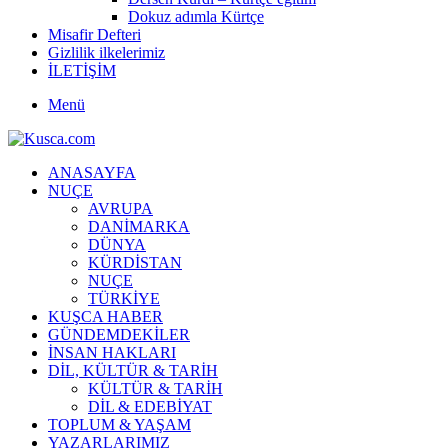
Dokuz adımla Kürtçe
Misafir Defteri
Gizlilik ilkelerimiz
İLETİŞİM
Menü
ANASAYFA
NUÇE
AVRUPA
DANİMARKA
DÜNYA
KÜRDİSTAN
NUÇE
TÜRKİYE
KUŞCA HABER
GÜNDEMDEKİLER
İNSAN HAKLARI
DİL, KÜLTÜR & TARİH
KÜLTÜR & TARİH
DİL & EDEBİYAT
TOPLUM & YAŞAM
YAZARLARIMIZ