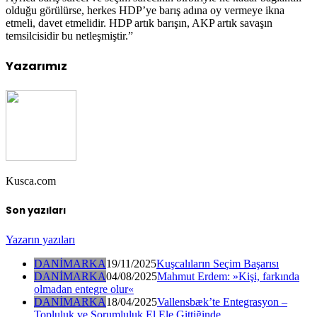
olduğu görülürse, herkes HDP’ye barış adına oy vermeye ikna
etmeli, davet etmelidir. HDP artık barışın, AKP artık savaşın
temsilcisidir bu netleşmiştir.”
Yazarımız
Kusca.com
Son yazıları
Yazarın yazıları
DANİMARKA
19/11/2025
Kuşcalıların Seçim Başarısı
DANİMARKA
04/08/2025
Mahmut Erdem: »Kişi, farkında
olmadan entegre olur«
DANİMARKA
18/04/2025
Vallensbæk’te Entegrasyon –
Topluluk ve Sorumluluk El Ele Gittiğinde