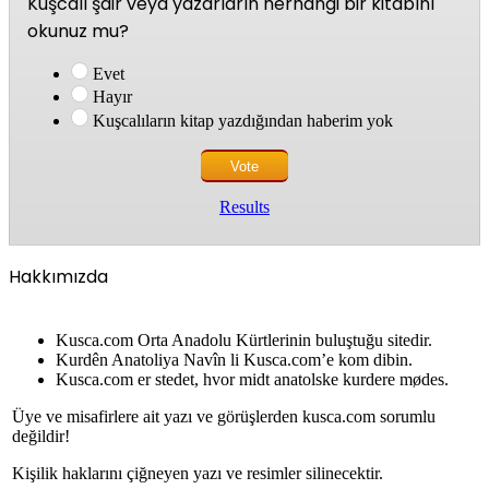
Kuşcalı şair veya yazarların herhangi bir kitabını
okunuz mu?
Evet
Hayır
Kuşcalıların kitap yazdığından haberim yok
Results
Hakkımızda
Kusca.com Orta Anadolu Kürtlerinin buluştuğu sitedir.
Kurdên Anatoliya Navîn li Kusca.com’e kom dibin.
Kusca.com er stedet, hvor midt anatolske kurdere mødes.
Üye ve misafirlere ait yazı ve görüşlerden kusca.com sorumlu
değildir!
Kişilik haklarını çiğneyen yazı ve resimler silinecektir.