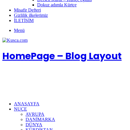
Dokuz adımla Kürtçe
Misafir Defteri
Gizlilik ilkelerimiz
İLETİŞİM
Menü
HomePage – Blog Layout
ANASAYFA
NUÇE
AVRUPA
DANİMARKA
DÜNYA
KÜRDİSTAN