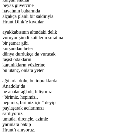
beyaz güvercine
hayatının baharında
alçakça planlı bir saldırıyla
Hrant Dink’e kıydılar
ayakkabısının altındaki delik
vuruyor şimdi katillerin suratına
bir şamar gibi
kurşundan beter
dünya durdukça da vuracak
faşist odakların
karanlıkların yüzlerine
bu utanç, onlara yeter
ağıtlarla dolu, bu topraklarda
Anadolu’da
ne analar ağladı, biliyoruz
”birimiz, hepimiz..
hepimiz, birimiz için” deyip
paylaşarak acılarımızı
sarılıyoruz
umutla, dirençle, azimle
yarınlara bakıp
Hrant’ı anıyoruz.