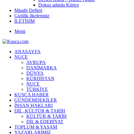
Dokuz adımla Kürtçe
Misafir Defteri
Gizlilik ilkelerimiz
İLETİŞİM
Menü
ANASAYFA
NUÇE
AVRUPA
DANİMARKA
DÜNYA
KÜRDİSTAN
NUÇE
TÜRKİYE
KUŞCA HABER
GÜNDEMDEKİLER
İNSAN HAKLARI
DİL, KÜLTÜR & TARİH
KÜLTÜR & TARİH
DİL & EDEBİYAT
TOPLUM & YAŞAM
YAZARLARIMIZ