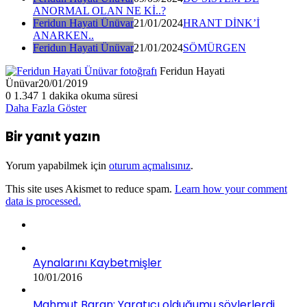
ANORMAL OLAN NE Kİ..?
Feridun Hayati Ünüvar
21/01/2024
HRANT DİNK’İ
ANARKEN..
Feridun Hayati Ünüvar
21/01/2024
SÖMÜRGEN
Feridun Hayati
Ünüvar
20/01/2019
0
1.347
1 dakika okuma süresi
Daha Fazla Göster
Bir yanıt yazın
Yorum yapabilmek için
oturum açmalısınız
.
This site uses Akismet to reduce spam.
Learn how your comment
data is processed.
Aynalarını Kaybetmişler
10/01/2016
Mahmut Baran: Yaratıcı olduğumu söylerlerdi