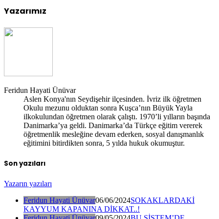
Yazarımız
Feridun Hayati Ünüvar
Aslen Konya'nın Seydişehir ilçesinden. İvriz ilk öğretmen
Okulu mezunu olduktan sonra Kuşca’nın Büyük Yayla
ilkokulundan öğretmen olarak çalıştı. 1970’li yılların başında
Danimarka’ya geldi. Danimarka’da Türkçe eğitim vererek
öğretmenlik mesleğine devam ederken, sosyal danışmanlık
eğitimini bitirdikten sonra, 5 yılda hukuk okumuştur.
Son yazıları
Yazarın yazıları
Feridun Hayati Ünüvar
06/06/2024
SOKAKLARDAKİ
KAYYUM KAPANINA DİKKAT..!
Feridun Hayati Ünüvar
09/05/2024
BU SİSTEM’DE