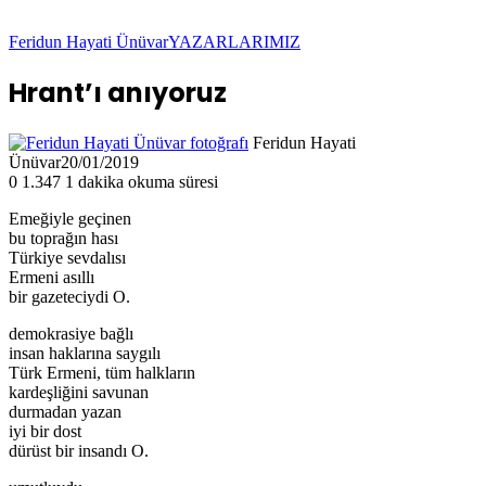
Feridun Hayati Ünüvar
YAZARLARIMIZ
Hrant’ı anıyoruz
Feridun Hayati
Ünüvar
20/01/2019
0
1.347
1 dakika okuma süresi
Emeğiyle geçinen
bu toprağın hası
Türkiye sevdalısı
Ermeni asıllı
bir gazeteciydi O.
demokrasiye bağlı
insan haklarına saygılı
Türk Ermeni, tüm halkların
kardeşliğini savunan
durmadan yazan
iyi bir dost
dürüst bir insandı O.