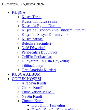
Cumartesi, 8 Ağustos 2026
KUŞCA
Kuşca Tarihi
Kuşca’nın nüfus sayısı
Kuşca da Egitim Durumu
Kuşca’da Ekonomik ve İstihdam Durumu
Kuşca’da Sosyal Durum ve İklim
Kuşca haritası
Belediye Seçimleri
Nalê Dêw-dutê
Peribacaları Büyülüyor
Celil’in Peribacaları
Dünya’nın En Usta Heykeltraşı
Tütüncü olayı
Orta Anadolu Kürtleri
KUŞCA ALBÜM
ÇOCUK KÖŞESİ
Alfabeya Kurdi
Çiroke Kurdî
Filme karton MEMO
Navên Kurdi
Zimane Kurdi
Kürt Dilini Tanıyalım
Dersên Kurdî – Kürtçe eğitim