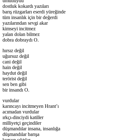
umutluydu
dostluk kokardı yazıları
barış rüzgarları eserdi yüreğinde
tüm insanlık için bir değerdi
yazılarından sevgi akar
kimseyi incitmez
yalan dolan bilmez
dobra dobraydı O.
hırsız değil
uğursuz değil
cani değil
hain değil
haydut değil
terörist değil
sen ben gibi
bir insandı O.
vurdular
karıncayı incitmeyen Hrant’ı
acımadan vurdular
ırkçı-dinciydi katiller
milliyetçi geçindiler
düşmandılar insana, insanlığa
düşmandılar barışa
kurşun sıktılar