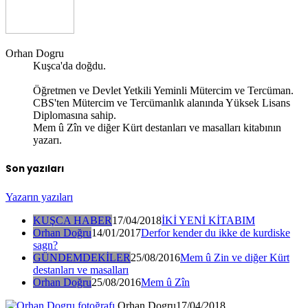
Orhan Dogru
Kuşca'da doğdu.
Öğretmen ve Devlet Yetkili Yeminli Mütercim ve Tercüman.
CBS'ten Mütercim ve Tercümanlık alanında Yüksek Lisans
Diplomasına sahip.
Mem û Zîn ve diğer Kürt destanları ve masalları kitabının
yazarı.
Son yazıları
Yazarın yazıları
KUŞCA HABER
17/04/2018
İKİ YENİ KİTABIM
Orhan Doğru
14/01/2017
Derfor kender du ikke de kurdiske
sagn?
GÜNDEMDEKİLER
25/08/2016
Mem û Zin ve diğer Kürt
destanları ve masalları
Orhan Doğru
25/08/2016
Mem û Zîn
Orhan Dogru
17/04/2018