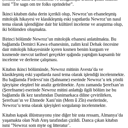
ismi ”Tre sagn om tre folks oprindelse”.
İkinci kitabım daha derin içerikli olup, Newroz’un efsaneleşmiş
mitolojik hikayesi ve klasikleşmiş eski yapıtlarda Newroz’un nasıl
tema olarak işlendiğine dair bir kültürel inceleme ve araştırma olup,
iki bölümden oluşmakta.
Birinci bölümde Newroz’un mitolojik efsanesi anlatılmakta. Bu
bağlamda Demirci Kawa efsanesinin, zalim kral Dehak öncesine
dair mitolojik hikayesinide içeren kısmen benim kurgum ve
kısmende mevcut tarihsel gerçekler ışığında yaptığım kapsamlı bir
inceleme ve derleme çalışması.
Kitabın ikinci bölümünde, Newroz mitinin Avesta’da ve
klasikleşmiş eski yapıtlarda nasıl tema olarak işlendiği incelenmekte.
Bu bağlamda Firdevsi’nin (Şahname) eserinde Newroz’u tek yönlü
işleyişine eleştirel bir analiz getirilmekte. Aynı zamanda Şerefxan’ın
(Şerefname) eserinde Newroz mitini anlattığı ilgili bölüm ise bu
bağlamda ilk kez tarafımdan Danimarkaca diline çevirilirken,
Şerefxan’ın ve Ehmede Xani’nin (Mem û Zîn) eserlerinde,
Newroz’u tema olarak işleyişleri sorgulanıp incelenmekte.
Kitabın kapak illüstrasyonu yine diğer bir usta ressam, Almanya’da
yaşamakta olan Nuh Ateş tarafından çizildi. Danca çıkan kitabın
ismi ”Newroz som myte og litteratur’.