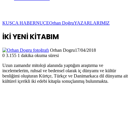
KUŞCA HABER
NUÇE
Orhan Doğru
YAZARLARIMIZ
İKİ YENİ KİTABIM
Orhan Dogru
17/04/2018
0
3.155
1 dakika okuma süresi
Uzun zamandır mitoloji alanında yaptığım araştırma ve
incelemelerim, ruhsal ve bedensel olarak iç dünyamı ve kültür
benliğimi oluşturan Kürtçe, Türkçe ve Danimarkaca dil dünyama ait
kültürel içerikli iki edebi kitapla sonuçlanmış bulunmakta.