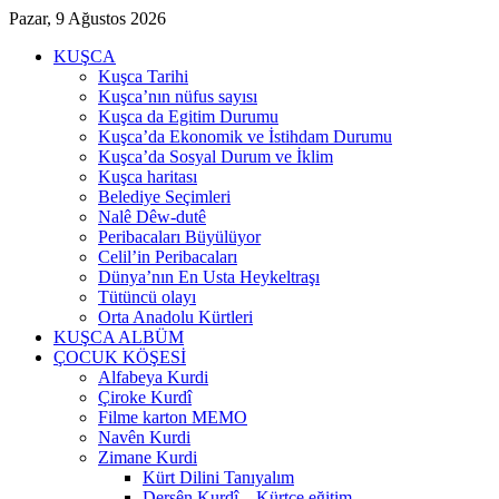
Pazar, 9 Ağustos 2026
KUŞCA
Kuşca Tarihi
Kuşca’nın nüfus sayısı
Kuşca da Egitim Durumu
Kuşca’da Ekonomik ve İstihdam Durumu
Kuşca’da Sosyal Durum ve İklim
Kuşca haritası
Belediye Seçimleri
Nalê Dêw-dutê
Peribacaları Büyülüyor
Celil’in Peribacaları
Dünya’nın En Usta Heykeltraşı
Tütüncü olayı
Orta Anadolu Kürtleri
KUŞCA ALBÜM
ÇOCUK KÖŞESİ
Alfabeya Kurdi
Çiroke Kurdî
Filme karton MEMO
Navên Kurdi
Zimane Kurdi
Kürt Dilini Tanıyalım
Dersên Kurdî – Kürtçe eğitim