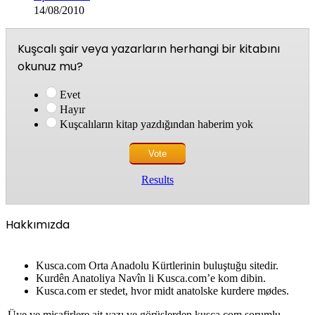
14/08/2010
Kuşcalı şair veya yazarların herhangi bir kitabını
okunuz mu?
Evet
Hayır
Kuşcalıların kitap yazdığından haberim yok
Results
Hakkımızda
Kusca.com Orta Anadolu Kürtlerinin buluştuğu sitedir.
Kurdên Anatoliya Navîn li Kusca.com’e kom dibin.
Kusca.com er stedet, hvor midt anatolske kurdere mødes.
Üye ve misafirlere ait yazı ve görüşlerden kusca.com sorumlu