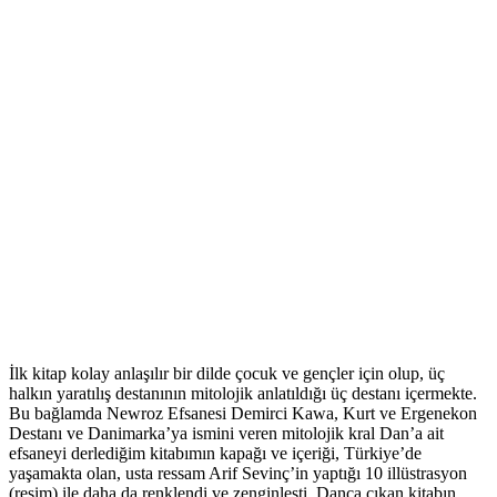
İlk kitap kolay anlaşılır bir dilde çocuk ve gençler için olup, üç
halkın yaratılış destanının mitolojik anlatıldığı üç destanı içermekte.
Bu bağlamda Newroz Efsanesi Demirci Kawa, Kurt ve Ergenekon
Destanı ve Danimarka’y
a ismini veren mitolojik kral Dan’a ait
efsaneyi derlediğim kitabımın kapağı ve içeriği, Türkiye’de
yaşamakta olan, usta ressam Arif Sevinç’in yaptığı 10 illüstrasyon
(resim) ile daha da renklendi ve zenginleşti. Danca çıkan kitabın