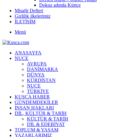
Dokuz adımla Kürtçe
Misafir Defteri
Gizlilik ilkelerimiz
İLETİŞİM
Menü
ANASAYFA
NUÇE
AVRUPA
DANİMARKA
DÜNYA
KÜRDİSTAN
NUÇE
TÜRKİYE
KUŞCA HABER
GÜNDEMDEKİLER
İNSAN HAKLARI
DİL, KÜLTÜR & TARİH
KÜLTÜR & TARİH
DİL & EDEBİYAT
TOPLUM & YAŞAM
YAZARLARIMIZ