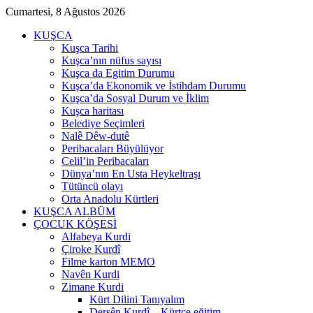
Cumartesi, 8 Ağustos 2026
KUŞCA
Kuşca Tarihi
Kuşca’nın nüfus sayısı
Kuşca da Egitim Durumu
Kuşca’da Ekonomik ve İstihdam Durumu
Kuşca’da Sosyal Durum ve İklim
Kuşca haritası
Belediye Seçimleri
Nalê Dêw-dutê
Peribacaları Büyülüyor
Celil’in Peribacaları
Dünya’nın En Usta Heykeltraşı
Tütüncü olayı
Orta Anadolu Kürtleri
KUŞCA ALBÜM
ÇOCUK KÖŞESİ
Alfabeya Kurdi
Çiroke Kurdî
Filme karton MEMO
Navên Kurdi
Zimane Kurdi
Kürt Dilini Tanıyalım
Dersên Kurdî – Kürtçe eğitim