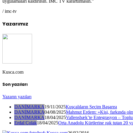
uygulamaları kaldırılsın. İMC TV karartılmasın.”
/ imc-tv
Yazarımız
Kusca.com
Son yazıları
Yazarın yazıları
DANİMARKA
19/11/2025
Kuşcalıların Seçim Başarısı
DANİMARKA
04/08/2025
Mahmut Erdem: »Kişi, farkında olm
DANİMARKA
18/04/2025
Vallensbæk’te Entegrasyon – Toplul
Erdal Çolak
18/04/2025
Orta Anadolu Kürtlerine ışık tutan 20 yı
Kusca.com
26/02/2016