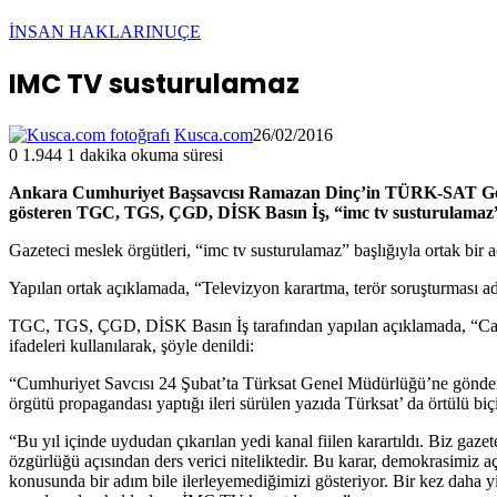
İNSAN HAKLARI
NUÇE
IMC TV susturulamaz
Kusca.com
26/02/2016
0
1.944
1 dakika okuma süresi
Ankara Cumhuriyet Başsavcısı Ramazan Dinç’in TÜRK-SAT Genel 
gösteren TGC, TGS, ÇGD, DİSK Basın İş, “imc tv susturulamaz” ba
Gazeteci meslek örgütleri, “imc tv susturulamaz” başlığıyla ortak b
Yapılan ortak açıklamada, “Televizyon karartma, terör soruşturması adı
TGC, TGS, ÇGD, DİSK Basın İş tarafından yapılan açıklamada, “Can D
ifadeleri kullanılarak, şöyle denildi:
“Cumhuriyet Savcısı 24 Şubat’ta Türksat Genel Müdürlüğü’ne gönderdiği 
örgütü propagandası yaptığı ileri sürülen yazıda Türksat’ da örtülü biçi
“Bu yıl içinde uydudan çıkarılan yedi kanal fiilen karartıldı. Biz ga
özgürlüğü açısından ders verici niteliktedir. Bu karar, demokrasimiz a
konusunda bir adım bile ilerleyemediğimizi gösteriyor. Bir kez daha yin