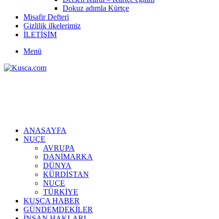
Dokuz adımla Kürtçe
Misafir Defteri
Gizlilik ilkelerimiz
İLETİŞİM
Menü
ANASAYFA
NUÇE
AVRUPA
DANİMARKA
DÜNYA
KÜRDİSTAN
NUÇE
TÜRKİYE
KUŞCA HABER
GÜNDEMDEKİLER
İNSAN HAKLARI