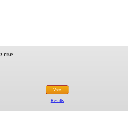
nuz mu?
Results