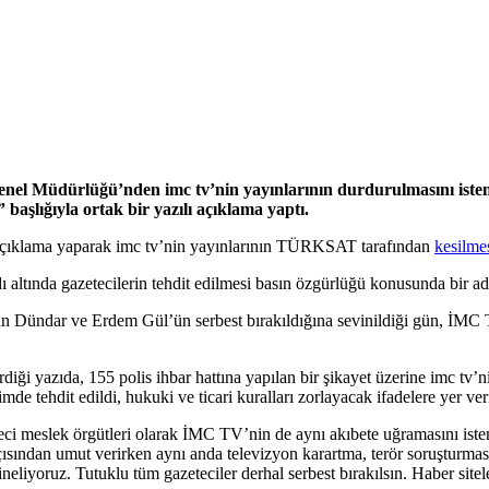
Müdürlüğü’nden imc tv’nin yayınlarının durdurulmasını istemes
şlığıyla ortak bir yazılı açıklama yaptı.
ir açıklama yaparak imc tv’nin yayınlarının TÜRKSAT tarafından
kesilme
 altında gazetecilerin tehdit edilmesi basın özgürlüğü konusunda bir ad
ündar ve Erdem Gül’ün serbest bırakıldığına sevinildiği gün, İMC TV
yazıda, 155 polis ihbar hattına yapılan bir şikayet üzerine imc tv’nin 
mde tehdit edildi, hukuki ve ticari kuralları zorlayacak ifadelere yer veri
zeteci meslek örgütleri olarak İMC TV’nin de aynı akıbete uğramasını i
çısından umut verirken aynı anda televizyon karartma, terör soruşturması
eliyoruz. Tutuklu tüm gazeteciler derhal serbest bırakılsın. Haber sitele