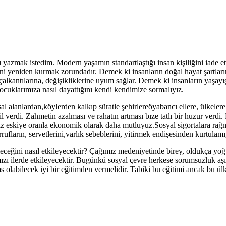
yazmak istedim. Modern yaşamın standartlaştığı insan kişiliğini iade e
şiliğini yeniden kurmak zorundadır. Demek ki insanların doğal hayat şartla
 çalkantılarına, değişikliklerine uyum sağlar. Demek ki insanların yaşay
 çocuklarımıza nasıl dayattığını kendi kendimize sormalıyız.
rsal alanlardan,köylerden kalkıp süratle şehirlereöyabancı ellere, ülkele
l verdi. Zahmetin azalması ve rahatın artması bıze tatlı bir huzur verdi.
z eskiye oranla ekonomik olarak daha mutluyuz.Sosyal sigortalara rağm
ufların, servetlerini,varlık sebeblerini, yitirmek endişesinden kurtulamı
eceğini nasıl etkileyecektir? Çağımız medeniyetinde birey, oldukça yoğu
zı ilerde etkileyecektir. Bugünkü sosyal çevre herkese sorumsuzluk aşılı
 olabilecek iyi bir eğitimden vermelidir. Tabiki bu eğitimi ancak bu ülke