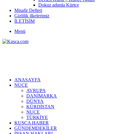
Dokuz adımla Kürtçe
Misafir Defteri
Gizlilik ilkelerimiz
İLETİŞİM
Menü
ANASAYFA
NUÇE
AVRUPA
DANİMARKA
DÜNYA
KÜRDİSTAN
NUÇE
TÜRKİYE
KUŞCA HABER
GÜNDEMDEKİLER
İNSAN HAKLARI