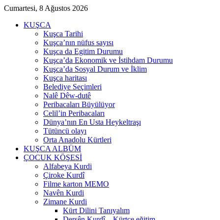
Cumartesi, 8 Ağustos 2026
KUŞCA
Kuşca Tarihi
Kuşca’nın nüfus sayısı
Kuşca da Egitim Durumu
Kuşca’da Ekonomik ve İstihdam Durumu
Kuşca’da Sosyal Durum ve İklim
Kuşca haritası
Belediye Seçimleri
Nalê Dêw-dutê
Peribacaları Büyülüyor
Celil’in Peribacaları
Dünya’nın En Usta Heykeltraşı
Tütüncü olayı
Orta Anadolu Kürtleri
KUŞCA ALBÜM
ÇOCUK KÖŞESİ
Alfabeya Kurdi
Çiroke Kurdî
Filme karton MEMO
Navên Kurdi
Zimane Kurdi
Kürt Dilini Tanıyalım
Dersên Kurdî – Kürtçe eğitim