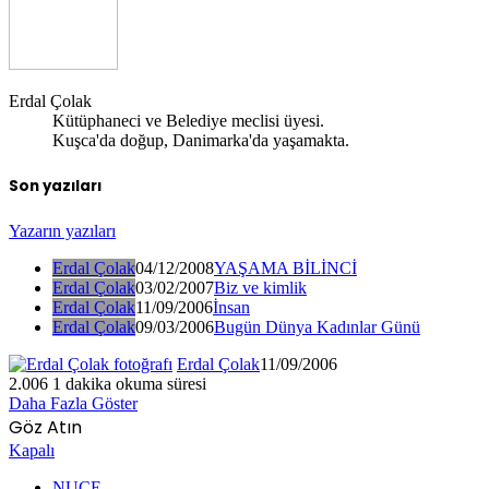
Erdal Çolak
Kütüphaneci ve Belediye meclisi üyesi.
Kuşca'da doğup, Danimarka'da yaşamakta.
Son yazıları
Yazarın yazıları
Erdal Çolak
04/12/2008
YAŞAMA BİLİNCİ
Erdal Çolak
03/02/2007
Biz ve kimlik
Erdal Çolak
11/09/2006
İnsan
Erdal Çolak
09/03/2006
Bugün Dünya Kadınlar Günü
Erdal Çolak
11/09/2006
2.006
1 dakika okuma süresi
Daha Fazla Göster
Göz Atın
Kapalı
NUÇE