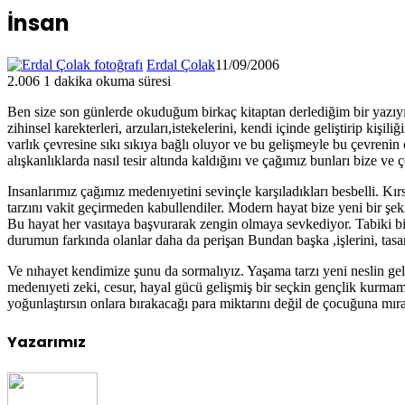
İnsan
Erdal Çolak
11/09/2006
2.006
1 dakika okuma süresi
Ben size son günlerde okuduğum birkaç kitaptan derlediğim bir yazıyı 
zihinsel karekterleri, arzuları,istekelerini, kendi içinde geliştirip ki
varlık çevresine sıkı sıkıya bağlı oluyor ve bu gelişmeyle bu çevrenin
alışkanlıklarda nasıl tesir altında kaldığını ve çağımız bunları bize ve
Insanlarımız çağımız medenıyetini sevinçle karşıladıkları besbelli. Kı
tarzını vakit geçirmeden kabullendiler. Modern hayat bize yeni bir şeki
Bu hayat her vasıtaya başvurarak zengin olmaya sevkediyor. Tabiki bi
durumun farkında olanlar daha da perişan Bundan başka ,işlerini, tasarr
Ve nıhayet kendimize şunu da sormalıyız. Yaşama tarzı yeni neslin gel
medenıyeti zeki, cesur, hayal gücü gelişmiş bir seçkin gençlik kurmamı
yoğunlaştırsın onlara bırakacağı para miktarını değil de çocuğuna mıras
Yazarımız