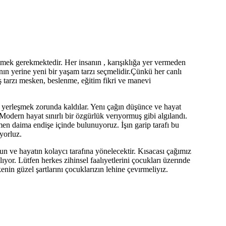
tmek gerekmektedir. Her insanın , karışıklığa yer vermeden
rının yerine yeni bir yaşam tarzı seçmelidir.Çünkü her canlı
ış tarzı mesken, beslenme, eğitim fikri ve manevi
re yerleşmek zorunda kaldılar. Yenı çağın düşünce ve hayat
 Modern hayat sınırlı bir özgürlük verıyormuş gibi algılandı.
en daima endişe içinde bulunuyoruz. İşın garip tarafı bu
yorluz.
n ve hayatın kolaycı tarafına yönelecektir. Kısacası çağımız
yor. Lütfen herkes zihinsel faalıyetlerini çocukları üzerınde
nin güzel şartlarını çocuklarızın lehine çevırmeliyız.