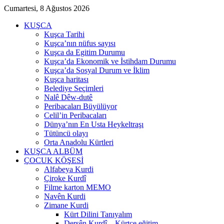
Cumartesi, 8 Ağustos 2026
KUŞCA
Kuşca Tarihi
Kuşca’nın nüfus sayısı
Kuşca da Egitim Durumu
Kuşca’da Ekonomik ve İstihdam Durumu
Kuşca’da Sosyal Durum ve İklim
Kuşca haritası
Belediye Seçimleri
Nalê Dêw-dutê
Peribacaları Büyülüyor
Celil’in Peribacaları
Dünya’nın En Usta Heykeltraşı
Tütüncü olayı
Orta Anadolu Kürtleri
KUŞCA ALBÜM
ÇOCUK KÖŞESİ
Alfabeya Kurdi
Çiroke Kurdî
Filme karton MEMO
Navên Kurdi
Zimane Kurdi
Kürt Dilini Tanıyalım
Dersên Kurdî – Kürtçe eğitim