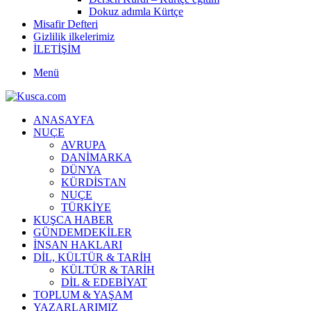
Dokuz adımla Kürtçe
Misafir Defteri
Gizlilik ilkelerimiz
İLETİŞİM
Menü
ANASAYFA
NUÇE
AVRUPA
DANİMARKA
DÜNYA
KÜRDİSTAN
NUÇE
TÜRKİYE
KUŞCA HABER
GÜNDEMDEKİLER
İNSAN HAKLARI
DİL, KÜLTÜR & TARİH
KÜLTÜR & TARİH
DİL & EDEBİYAT
TOPLUM & YAŞAM
YAZARLARIMIZ