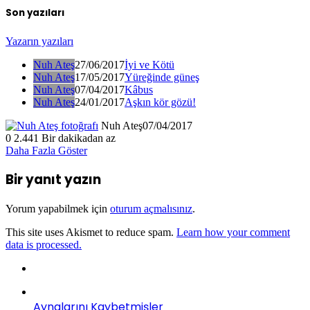
Son yazıları
Yazarın yazıları
Nuh Ateş
27/06/2017
İyi ve Kötü
Nuh Ateş
17/05/2017
Yüreğinde güneş
Nuh Ateş
07/04/2017
Kâbus
Nuh Ateş
24/01/2017
Aşkın kör gözü!
Nuh Ateş
07/04/2017
0
2.441
Bir dakikadan az
Daha Fazla Göster
Bir yanıt yazın
Yorum yapabilmek için
oturum açmalısınız
.
This site uses Akismet to reduce spam.
Learn how your comment
data is processed.
Aynalarını Kaybetmişler