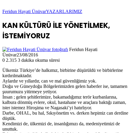
Feridun Hayati Ünüvar
YAZARLARIMIZ
KAN KÜLTÜRÜ İLE YÖNETİLMEK,
İSTEMİYORUZ
Feridun Hayati
Ünüvar
23/08/2016
0
2.315
3 dakika okuma süresi
Ülkemiz Türkiye’de halkımız, birbirine düşürüldü ve birbirlerine
kırdırılmaktadır.
Aylardır ve yıllardır, can ve mal güvenliğimiz yok.
Doğu ve Güneydoğu Bölgelerimizden gelen haberler ise, tamamen
şuurumuzu yitirmeye yetiyor.
İnsan ; gelen şehitlerimize, bakamadığımız terör kurbanlarına,
kalbura dönmüş evlere, okul, hastahane ve araçlara baktığı zaman,
ister istemez Hiroşima ve Nagasaki’yi hatırlıyor.
Darbe, OHAL, bu hal, Sıkıyönetim vs. derken hepimiz can derdine
düştük.
Kendimizi de, ülkemizi de, insanlığımızı da, medeniyetimizi de
unuttuk.