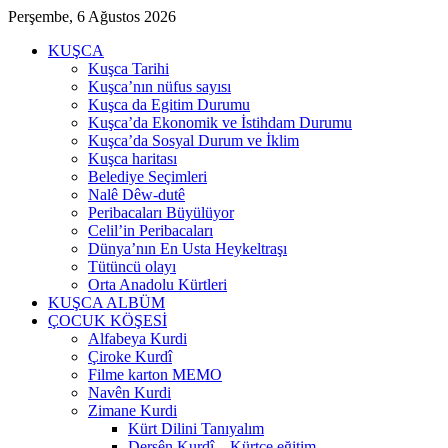
Perşembe, 6 Ağustos 2026
KUŞCA
Kuşca Tarihi
Kuşca’nın nüfus sayısı
Kuşca da Egitim Durumu
Kuşca’da Ekonomik ve İstihdam Durumu
Kuşca’da Sosyal Durum ve İklim
Kuşca haritası
Belediye Seçimleri
Nalê Dêw-dutê
Peribacaları Büyülüyor
Celil’in Peribacaları
Dünya’nın En Usta Heykeltraşı
Tütüncü olayı
Orta Anadolu Kürtleri
KUŞCA ALBÜM
ÇOCUK KÖŞESİ
Alfabeya Kurdi
Çiroke Kurdî
Filme karton MEMO
Navên Kurdi
Zimane Kurdi
Kürt Dilini Tanıyalım
Dersên Kurdî – Kürtçe eğitim