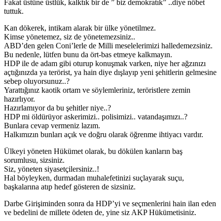
Fakat üstüne üstlük, kalktık bir de ” biz demokratık” ..diye nöbet
tuttuk.
Kan dökerek, intikam alarak bir ülke yönetilmez.
Kimse yönetemez, siz de yönetemezsiniz..
ABD’den gelen Coni’lerle de Milli meselelerimizi halledemezsiniz.
Bu nedenle, lütfen bunu da ört-bas etmeye kalkmayın.
HDP ile de adam gibi oturup konuşmak varken, niye her ağzınızı
açtığınızda ya terörist, ya hain diye dışlayıp yeni şehitlerin gelmesine
sebep oluyorsunuz..?
Yarattığınız kaotik ortam ve söylemleriniz, teröristlere zemin
hazırlıyor.
Hazırlamıyor da bu şehitler niye..?
HDP mi öldürüyor askerimizi.. polisimizi.. vatandaşımızı..?
Bunlara cevap vermeniz lazım.
Halkımızın bunları açık ve doğru olarak öğrenme ihtiyacı vardır.
Ülkeyi yöneten Hükümet olarak, bu dökülen kanların baş
sorumlusu, sizsiniz.
Siz, yöneten siyasetçilersiniz..!
Hal böyleyken, durmadan muhalefetinizi suçlayarak suçu,
başkalarına atıp hedef gösteren de sizsiniz.
Darbe Girişiminden sonra da HDP’yi ve seçmenlerini hain ilan eden
ve bedelini de millete ödeten de, yine siz AKP Hükümetisiniz.