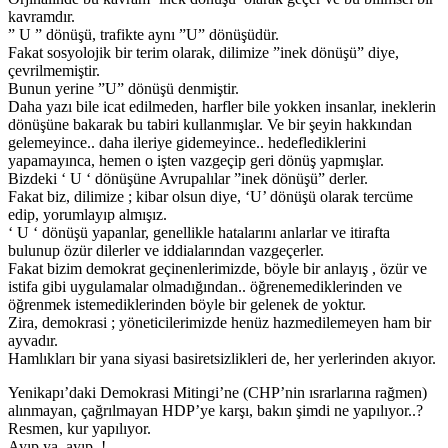
kavramdır.
” U ” dönüşü, trafikte aynı ”U” dönüşüdür.
Fakat sosyolojik bir terim olarak, dilimize ”inek dönüşü” diye,
çevrilmemiştir.
Bunun yerine ”U” dönüşü denmiştir.
Daha yazı bile icat edilmeden, harfler bile yokken insanlar, ineklerin
dönüşüne bakarak bu tabiri kullanmışlar. Ve bir şeyin hakkından
gelemeyince.. daha ileriye gidemeyince.. hedeflediklerini
yapamayınca, hemen o işten vazgeçip geri dönüş yapmışlar.
Bizdeki ‘ U ‘ dönüşüne Avrupalılar ”inek dönüşü” derler.
Fakat biz, dilimize ; kibar olsun diye, ‘U’ dönüşü olarak tercüme
edip, yorumlayıp almışız.
‘ U ‘ dönüşü yapanlar, genellikle hatalarını anlarlar ve itirafta
bulunup özür dilerler ve iddialarından vazgeçerler.
Fakat bizim demokrat geçinenlerimizde, böyle bir anlayış , özür ve
istifa gibi uygulamalar olmadığından.. öğrenemediklerinden ve
öğrenmek istemediklerinden böyle bir gelenek de yoktur.
Zira, demokrasi ; yöneticilerimizde henüz hazmedilemeyen ham bir
ayvadır.
Hamlıkları bir yana siyasi basiretsizlikleri de, her yerlerinden akıyor.
Yenikapı’daki Demokrasi Mitingi’ne (CHP’nin ısrarlarına rağmen)
alınmayan, çağrılmayan HDP’ye karşı, bakın şimdi ne yapılıyor..?
Resmen, kur yapılıyor.
Ayıp ya, ayıp..!