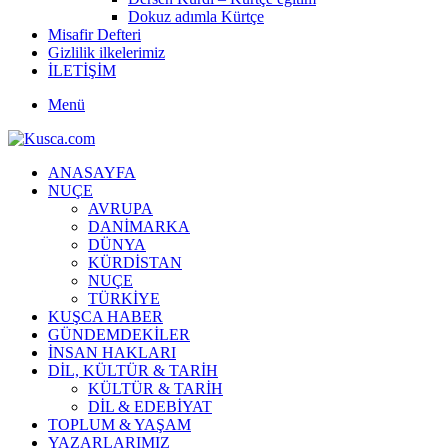
Dokuz adımla Kürtçe
Misafir Defteri
Gizlilik ilkelerimiz
İLETİŞİM
Menü
ANASAYFA
NUÇE
AVRUPA
DANİMARKA
DÜNYA
KÜRDİSTAN
NUÇE
TÜRKİYE
KUŞCA HABER
GÜNDEMDEKİLER
İNSAN HAKLARI
DİL, KÜLTÜR & TARİH
KÜLTÜR & TARİH
DİL & EDEBİYAT
TOPLUM & YAŞAM
YAZARLARIMIZ