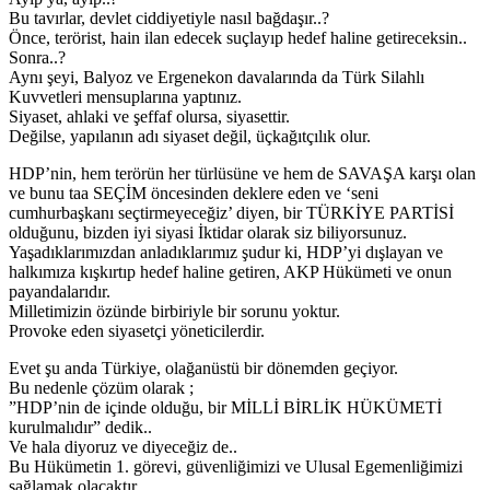
Bu tavırlar, devlet ciddiyetiyle nasıl bağdaşır..?
Önce, terörist, hain ilan edecek suçlayıp hedef haline getireceksin..
Sonra..?
Aynı şeyi, Balyoz ve Ergenekon davalarında da Türk Silahlı
Kuvvetleri mensuplarına yaptınız.
Siyaset, ahlaki ve şeffaf olursa, siyasettir.
Değilse, yapılanın adı siyaset değil, üçkağıtçılık olur.
HDP’nin, hem terörün her türlüsüne ve hem de SAVAŞA karşı olan
ve bunu taa SEÇİM öncesinden deklere eden ve ‘seni
cumhurbaşkanı seçtirmeyeceğiz’ diyen, bir TÜRKİYE PARTİSİ
olduğunu, bizden iyi siyasi İktidar olarak siz biliyorsunuz.
Yaşadıklarımızdan anladıklarımız şudur ki, HDP’yi dışlayan ve
halkımıza kışkırtıp hedef haline getiren, AKP Hükümeti ve onun
payandalarıdır.
Milletimizin özünde birbiriyle bir sorunu yoktur.
Provoke eden siyasetçi yöneticilerdir.
Evet şu anda Türkiye, olağanüstü bir dönemden geçiyor.
Bu nedenle çözüm olarak ;
”HDP’nin de içinde olduğu, bir MİLLİ BİRLİK HÜKÜMETİ
kurulmalıdır” dedik..
Ve hala diyoruz ve diyeceğiz de..
Bu Hükümetin 1. görevi, güvenliğimizi ve Ulusal Egemenliğimizi
sağlamak olacaktır.