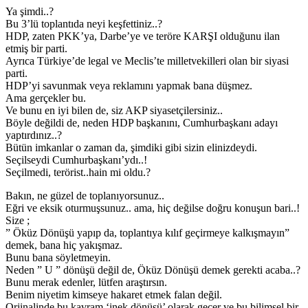
Ya şimdi..?
Bu 3’lü toplantıda neyi keşfettiniz..?
HDP, zaten PKK’ya, Darbe’ye ve teröre KARŞI olduğunu ilan
etmiş bir parti.
Ayrıca Türkiye’de legal ve Meclis’te milletvekilleri olan bir siyasi
parti.
HDP’yi savunmak veya reklamını yapmak bana düşmez.
Ama gerçekler bu.
Ve bunu en iyi bilen de, siz AKP siyasetçilersiniz..
Böyle değildi de, neden HDP başkanını, Cumhurbaşkanı adayı
yaptırdınız..?
Bütün imkanlar o zaman da, şimdiki gibi sizin elinizdeydi.
Seçilseydi Cumhurbaşkanı’ydı..!
Seçilmedi, terörist..hain mi oldu.?
Bakın, ne güzel de toplanıyorsunuz..
Eğri ve eksik oturmuşsunuz.. ama, hiç değilse doğru konuşun bari..!
Size ;
” Öküz Dönüşü yapıp da, toplantıya kılıf geçirmeye kalkışmayın”
demek, bana hiç yakışmaz.
Bunu bana söyletmeyin.
Neden ” U ” dönüşü değil de, Öküz Dönüşü demek gerekti acaba..?
Bunu merak edenler, lütfen araştırsın.
Benim niyetim kimseye hakaret etmek falan değil.
Orjinalinde bu kavram ‘inek dönüşü’ olarak geçer ve bu bilimsel bir