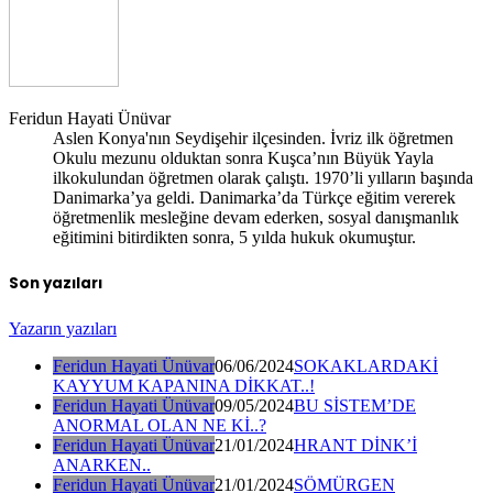
Feridun Hayati Ünüvar
Aslen Konya'nın Seydişehir ilçesinden. İvriz ilk öğretmen
Okulu mezunu olduktan sonra Kuşca’nın Büyük Yayla
ilkokulundan öğretmen olarak çalıştı. 1970’li yılların başında
Danimarka’ya geldi. Danimarka’da Türkçe eğitim vererek
öğretmenlik mesleğine devam ederken, sosyal danışmanlık
eğitimini bitirdikten sonra, 5 yılda hukuk okumuştur.
Son yazıları
Yazarın yazıları
Feridun Hayati Ünüvar
06/06/2024
SOKAKLARDAKİ
KAYYUM KAPANINA DİKKAT..!
Feridun Hayati Ünüvar
09/05/2024
BU SİSTEM’DE
ANORMAL OLAN NE Kİ..?
Feridun Hayati Ünüvar
21/01/2024
HRANT DİNK’İ
ANARKEN..
Feridun Hayati Ünüvar
21/01/2024
SÖMÜRGEN