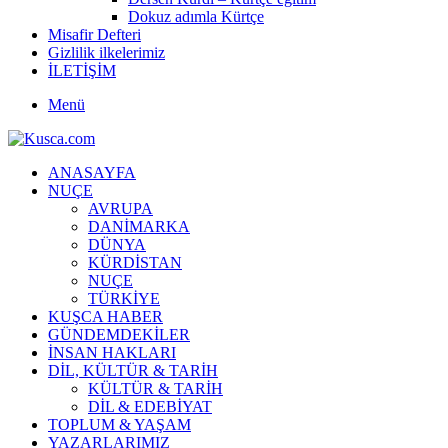
Dokuz adımla Kürtçe
Misafir Defteri
Gizlilik ilkelerimiz
İLETİŞİM
Menü
ANASAYFA
NUÇE
AVRUPA
DANİMARKA
DÜNYA
KÜRDİSTAN
NUÇE
TÜRKİYE
KUŞCA HABER
GÜNDEMDEKİLER
İNSAN HAKLARI
DİL, KÜLTÜR & TARİH
KÜLTÜR & TARİH
DİL & EDEBİYAT
TOPLUM & YAŞAM
YAZARLARIMIZ