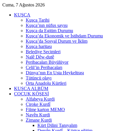
Cuma, 7 Ağustos 2026
KUŞCA
Kuşca Tarihi
Kuşca’nın nüfus sayısı
Kuşca da Egitim Durumu
Kuşca’da Ekonomik ve İstihdam Durumu
Kuşca’da Sosyal Durum ve İklim
Kuşca haritası
Belediye Seçimleri
Nalê Dêw-dutê
Peribacaları Büyülüyor
Celil’in Peribacaları
Dünya’nın En Usta Heykeltraşı
Tütüncü olayı
Orta Anadolu Kürtleri
KUŞCA ALBÜM
ÇOCUK KÖŞESİ
Alfabeya Kurdi
Çiroke Kurdî
Filme karton MEMO
Navên Kurdi
Zimane Kurdi
Kürt Dilini Tanıyalım
Dersên Kurdî – Kürtçe eğitim