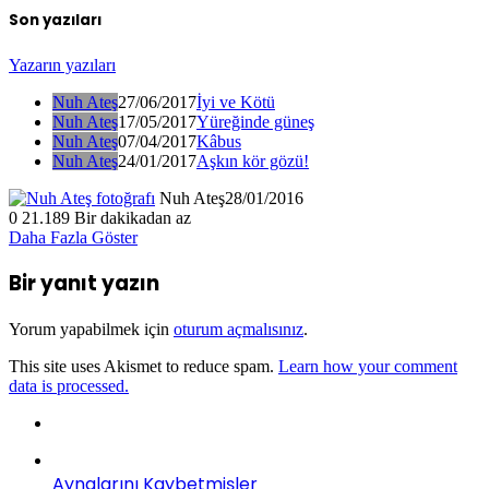
Son yazıları
Yazarın yazıları
Nuh Ateş
27/06/2017
İyi ve Kötü
Nuh Ateş
17/05/2017
Yüreğinde güneş
Nuh Ateş
07/04/2017
Kâbus
Nuh Ateş
24/01/2017
Aşkın kör gözü!
Nuh Ateş
28/01/2016
0
21.189
Bir dakikadan az
Daha Fazla Göster
Bir yanıt yazın
Yorum yapabilmek için
oturum açmalısınız
.
This site uses Akismet to reduce spam.
Learn how your comment
data is processed.
Aynalarını Kaybetmişler