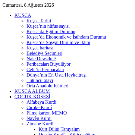
Cumartesi, 8 Ağustos 2026
KUŞCA
Kuşca Tarihi
Kuşca’nın nüfus sayısı
Kuşca da Egitim Durumu
Kuşca’da Ekonomik ve İstihdam Durumu
Kuşca’da Sosyal Durum ve İklim
Kuşca haritası
Belediye Seçimleri
Nalê Dêw-dutê
Peribacaları Büyülüyor
Celil’in Peribacaları
Dünya’nın En Usta Heykeltraşı
Tütüncü olayı
Orta Anadolu Kürtleri
KUŞCA ALBÜM
ÇOCUK KÖŞESİ
Alfabeya Kurdi
Çiroke Kurdî
Filme karton MEMO
Navên Kurdi
Zimane Kurdi
Kürt Dilini Tanıyalım
Dersên Kurdî – Kürtçe eğitim