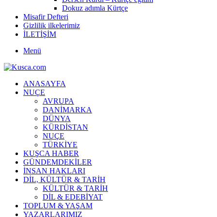
Dokuz adımla Kürtçe
Misafir Defteri
Gizlilik ilkelerimiz
İLETİŞİM
Menü
ANASAYFA
NUÇE
AVRUPA
DANİMARKA
DÜNYA
KÜRDİSTAN
NUÇE
TÜRKİYE
KUŞCA HABER
GÜNDEMDEKİLER
İNSAN HAKLARI
DİL, KÜLTÜR & TARİH
KÜLTÜR & TARİH
DİL & EDEBİYAT
TOPLUM & YAŞAM
YAZARLARIMIZ