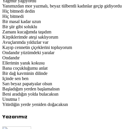
Yağmur yağıyordu
Yanımızdan mor yazmalı, beyaz tülbentli kadınlar geçip gidiyordu
Hiç bitmedi dedin
Hiç bitmedi
Bir masal kadar uzun
Bir şiir gibi soluklu
Zamanı kucağımda taşıdım
Kirpiklerimde ateşi saklıyorum
Avuçlarımda yıldızlar var
Kayıp cennetin çiçeklerini topluyorum
Ondandır yüzümdeki yaralar
Ondandır
Ellerimin yanık kokusu
Bana coçukluğumu anlat
Bir dağ kavminin dilinde
Içinde sen ben
Sarı beyaz papatyalar olsun
Başladığım yerden başlamalısın
Beni aradığın yolda bulacaksın
Unutma !
Yitirdiğin yerde yeniden doğacaksın
Yazarımız