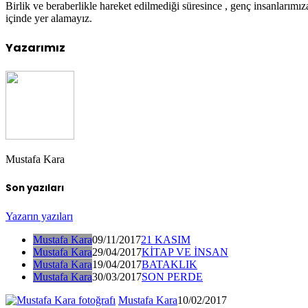
Birlik ve beraberlikle hareket edilmediği süresince , genç insanları
içinde yer alamayız.
Yazarımız
Mustafa Kara
Son yazıları
Yazarın yazıları
Mustafa Kara
09/11/2017
21 KASIM
Mustafa Kara
29/04/2017
KİTAP VE İNSAN
Mustafa Kara
19/04/2017
BATAKLIK
Mustafa Kara
30/03/2017
SON PERDE
Mustafa Kara
10/02/2017