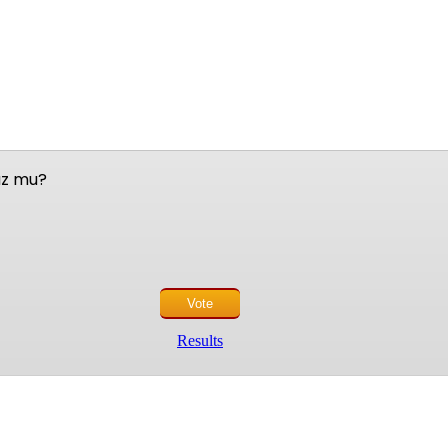
nuz mu?
Results