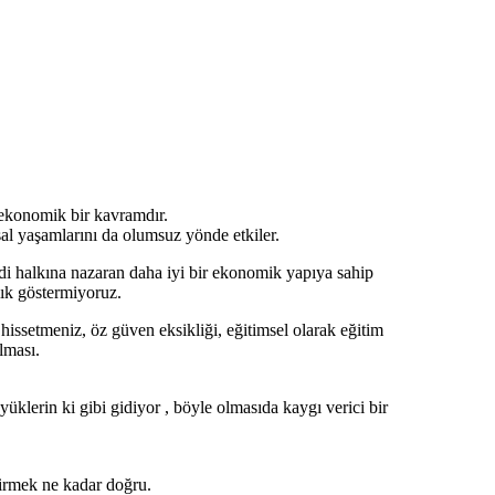
e ekonomik bir kavramdır.
al yaşamlarını da olumsuz yönde etkiler.
i halkına nazaran daha iyi bir ekonomik yapıya sahip
lık göstermiyoruz.
issetmeniz, öz güven eksikliği, eğitimsel olarak eğitim
lması.
üklerin ki gibi gidiyor , böyle olmasıda kaygı verici bir
tirmek ne kadar doğru.