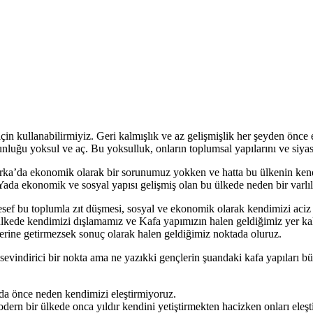
için kullanabilirmiyiz. Geri kalmışlık ve az gelişmişlik her şeyden önc
luğu yoksul ve aç. Bu yoksulluk, onların toplumsal yapılarını ve siyas
rka’da ekonomik olarak bir sorunumuz yokken ve hatta bu ülkenin kend
Yada ekonomik ve sosyal yapısı gelişmiş olan bu ülkede neden bir varlı
sef bu toplumla zıt düşmesi, sosyal ve ekonomik olarak kendimizi aciz h
 ülkede kendimizi dışlamamız ve Kafa yapımızın halen geldiğimiz yer ka
 yerine getirmezsek sonuç olarak halen geldiğimiz noktada oluruz.
evindirici bir nokta ama ne yazıkki gençlerin şuandaki kafa yapıları büy
ında önce neden kendimizi eleştirmiyoruz.
rn bir ülkede onca yıldır kendini yetiştirmekten hacizken onları eleş