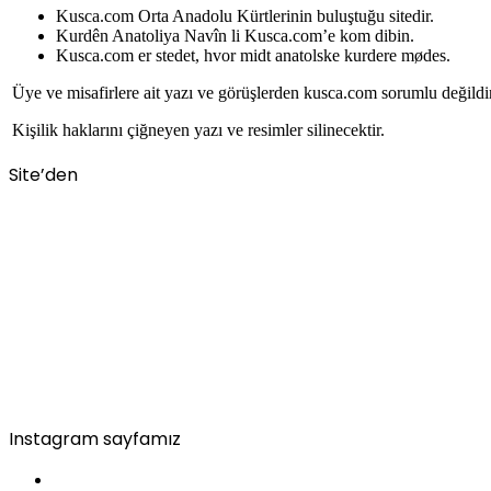
Kusca.com Orta Anadolu Kürtlerinin buluştuğu sitedir.
Kurdên Anatoliya Navîn li Kusca.com’e kom dibin.
Kusca.com er stedet, hvor midt anatolske kurdere mødes.
Üye ve misafirlere ait yazı ve görüşlerden kusca.com sorumlu değildi
Kişilik haklarını çiğneyen yazı ve resimler silinecektir.
Site’den
Instagram sayfamız