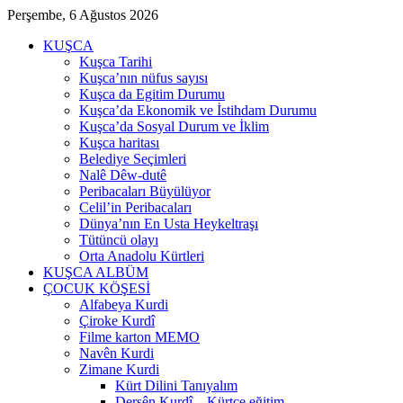
Perşembe, 6 Ağustos 2026
KUŞCA
Kuşca Tarihi
Kuşca’nın nüfus sayısı
Kuşca da Egitim Durumu
Kuşca’da Ekonomik ve İstihdam Durumu
Kuşca’da Sosyal Durum ve İklim
Kuşca haritası
Belediye Seçimleri
Nalê Dêw-dutê
Peribacaları Büyülüyor
Celil’in Peribacaları
Dünya’nın En Usta Heykeltraşı
Tütüncü olayı
Orta Anadolu Kürtleri
KUŞCA ALBÜM
ÇOCUK KÖŞESİ
Alfabeya Kurdi
Çiroke Kurdî
Filme karton MEMO
Navên Kurdi
Zimane Kurdi
Kürt Dilini Tanıyalım
Dersên Kurdî – Kürtçe eğitim