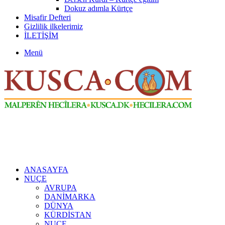
Dokuz adımla Kürtçe
Misafir Defteri
Gizlilik ilkelerimiz
İLETİŞİM
Menü
ANASAYFA
NUÇE
AVRUPA
DANİMARKA
DÜNYA
KÜRDİSTAN
NUÇE