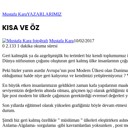
Mustafa Kara
YAZARLARIMIZ
KISA VE ÖZ
Mustafa Kara
10/02/2017
0
2.133
1 dakika okuma süresi
Geri kalmışlık ya da azgelişmişlik bu terimleri biz kendi toplumumuz 
Dünya nüfusunun çoğunu oluşturan geri kalmış ülke insanlarının çoğun
Peki bizler yarım asırdır Avrupa’nın post Modern Ülkesi olan Danima
olduğumuz halde niye geri kalıyoruz ve kendimizi yetiştiremiyoruz ? 
En büyük etken insanlarımızın geldikleri zaman kafa yapılarının maale
seviyemizin değerlerin altında olması, göçmen işçi olarak geldiğimiz
İşte post modern bir ülkede çağımızın gerektirdiği evrensel değerleri
Son yıllarda eğitimsel olarak yükselen grafiğimiz böyle devam etmesi s
durum.
Şimdi biz geri kalmış özellikle ” müslüman ” ülkeleri eleştirirken asl
Anlama-Algılama- sorgulama -gibi kavramlardan yoksunken , post mode