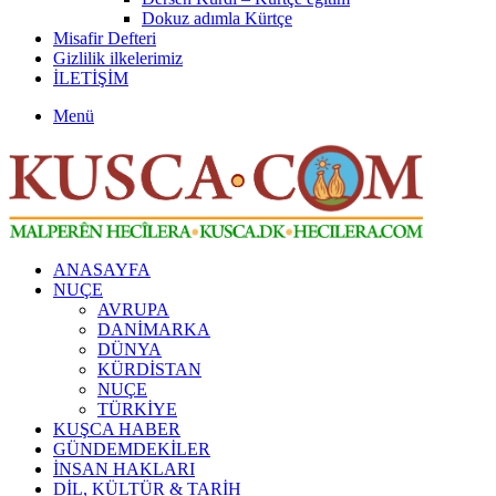
Dokuz adımla Kürtçe
Misafir Defteri
Gizlilik ilkelerimiz
İLETİŞİM
Menü
ANASAYFA
NUÇE
AVRUPA
DANİMARKA
DÜNYA
KÜRDİSTAN
NUÇE
TÜRKİYE
KUŞCA HABER
GÜNDEMDEKİLER
İNSAN HAKLARI
DİL, KÜLTÜR & TARİH