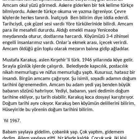
Amcam okul yüzü görmedi. Askere giderken bir tek kelime türkçe
bilmiyordu. Askerde türkçe okuma ve yazma ögreniyor. Ç
evre
köylerde herkes tanırdı. İnatçıydı Ben bilirim diye iddia ederdi.
Tarihciydi, çok güzel sesi vardiı Yöre türkülerinide bilirdi. Amcam
para ile mesafeli dururdu. Aldığı emekli maaşı Yeniceoba
meydanında oturur, dostlarına harcardı. Köyümüzü 3-4 zihinsel
engelli insanlarımız vardı. Onlar’a ekmek arası, içecek verirdi.
Amcam öldüğü gün toplu olarak mezarın baiına gidip ağladılar.
Mustafa Karakuş. aslen Kırşehir’li türk. 1946
yıllarında
köye gelir.
Sırayla günlük işlerde çalışırdı. Belediyede kapıcılık, postacılık
nikah memurlugu ve nüfus memurluğu yaptı. Kusursuz, hatasız bir
insandı. Birgün amcamı çağırıyor. Şu isimli, soyadlı adamın doğum
tarihini ögrenemedim.
Amcam bu adam yedi yaş benden büyük
babanın sözünü hatırlıyor. Yediyi, babanın, yani dedimin doğum
tarihine ekliyor, şu tarih olabilir.
Karakuş koca dosyayi karıştırıyor.
Doğum tarihi aynı cıkıyor. Karakuş ben köyümün delillerini bilirim,
Hüseyin’de bu yörenin doğum tarihini bilirim.
Yıl 1967.
Babam yaylaya gidelim, çobanlık yap. Çok yaptım, gidemem
dedim. Ailem yaylaya gitti, biz köyde kaldık. Çocuk yok, iki kişi.