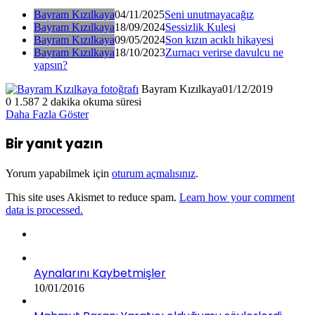
Bayram Kızılkaya
04/11/2025
Seni unutmayacağız
Bayram Kızılkaya
18/09/2024
Sessizlik Kulesi
Bayram Kızılkaya
09/05/2024
Son kızın acıklı hikayesi
Bayram Kızılkaya
18/10/2023
Zurnacı verirse davulcu ne
yapsın?
Bayram Kızılkaya
01/12/2019
0
1.587
2 dakika okuma süresi
Daha Fazla Göster
Bir yanıt yazın
Yorum yapabilmek için
oturum açmalısınız
.
This site uses Akismet to reduce spam.
Learn how your comment
data is processed.
Aynalarını Kaybetmişler
10/01/2016