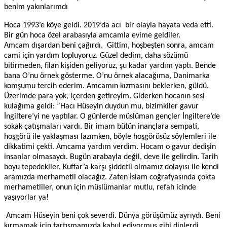
benim yakınlarımdı
Hoca 1993’e köye geldi. 2019’da acı bir olayla hayata veda etti.
Bir gün hoca özel arabasıyla amcamla evime geldiler.
Amcam dışardan beni çağırdı. Gittim, hoşbeşten sonra, amcam
cami için yardım topluyoruz. Güzel dedim, daha sözümü
bitirmeden, filan kişiden geliyoruz, şu kadar yardım yaptı. Bende
bana O’nu örnek gösterme. O’nu örnek alacağıma, Danimarka
komşumu tercih ederim. Amcamın kızmasını beklerken, güldü.
Üzerimde para yok, içerden getireyim. Giderken hocanın sesi
kulağıma geldi: ”Hacı Hüseyin duydun mu, bizimkiler gavur
İngiltere’yi ne yaptılar. O günlerde müslüman gençler İngiltere’de
sokak çatışmaları vardı. Bir imam bütün inançlara sempati,
hoşgörü ile yaklaşması lazımken, böyle hoşgörüsüz söylemleri ile
dikkatimi çekti.
Amcama yardım verdim. Hocam o gavur dedişin
insanlar olmasaydı. Bugün arabayla değil, deve ile gelirdin. Tarih
boyu tepedekiler, Kuffar’a karşı şiddetli olmamız dolayısı ile kendi
aramızda merhametli olacağız. Zaten İslam coğrafyasında çokta
merhametliler, onun için müslümanlar mutlu, refah icinde
yaşıyorlar ya!
Amcam Hüseyin beni çok severdi. Dünya görüşümüz ayrıydı. Beni
kırmamak icin tartışmamızda kabul
ediyormuş
gibi dinlerdi.