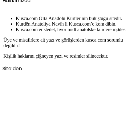
Hakkımızda
Kusca.com Orta Anadolu Kürtlerinin buluştuğu sitedir.
Kurdên Anatoliya Navîn li Kusca.com’e kom dibin.
Kusca.com er stedet, hvor midt anatolske kurdere mødes.
Üye ve misafirlere ait yazı ve görüşlerden kusca.com sorumlu
değildir!
Kişilik haklarını çiğneyen yazı ve resimler silinecektir.
Site’den