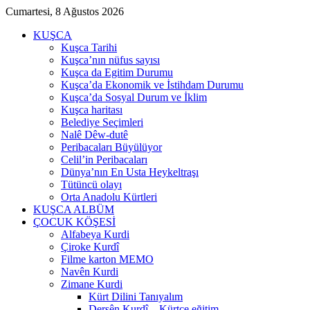
Cumartesi, 8 Ağustos 2026
KUŞCA
Kuşca Tarihi
Kuşca’nın nüfus sayısı
Kuşca da Egitim Durumu
Kuşca’da Ekonomik ve İstihdam Durumu
Kuşca’da Sosyal Durum ve İklim
Kuşca haritası
Belediye Seçimleri
Nalê Dêw-dutê
Peribacaları Büyülüyor
Celil’in Peribacaları
Dünya’nın En Usta Heykeltraşı
Tütüncü olayı
Orta Anadolu Kürtleri
KUŞCA ALBÜM
ÇOCUK KÖŞESİ
Alfabeya Kurdi
Çiroke Kurdî
Filme karton MEMO
Navên Kurdi
Zimane Kurdi
Kürt Dilini Tanıyalım
Dersên Kurdî – Kürtçe eğitim