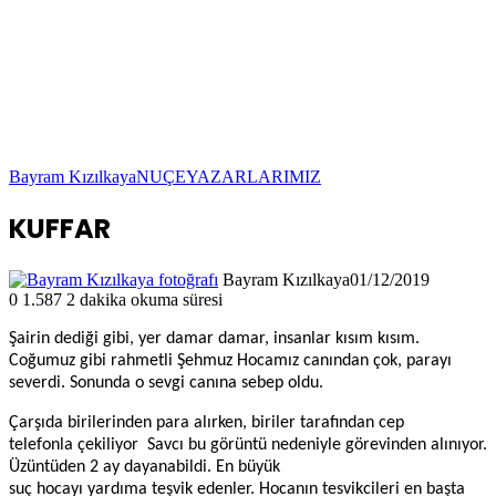
Bayram Kızılkaya
NUÇE
YAZARLARIMIZ
KUFFAR
Bayram Kızılkaya
01/12/2019
0
1.587
2 dakika okuma süresi
Şairin dediği gibi, yer damar damar, insanlar kısım kısım.
Coğumuz gibi rahmetli Şehmuz Hocamız canından çok, parayı
severdi. Sonunda o sevgi canına sebep oldu.
Çarşıda birilerinden para alırken, biriler tarafından cep
telefonla
çekiliyor
Savcı bu görüntü nedeniyle görevinden alınıyor.
Üzüntüden 2 ay dayanabildi. En büyük
suç hocayı yardıma teşvik edenler. Hocanın tesvikcileri en başta