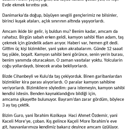
Evde ekmek kırıntısı yok.
Danimarka’da doğup, büyüyen sevgili gençlerimiz ne bilsinler,
birinci kuşak ataları, açlık sınırının
altında
yaşıyorlardı.
Amcam ikide bir gelir, iş buldun mu? Benim kadar, amcam da
rahatsız. Birgün sabah erken geldi, kamyon sahibi filan adam, taş
çekmek için gündelik adam arıyor.
Haberi var, hemen git dedi.
Gittim üç kişi bizimkiler, yani yakın akrabalarım. Günde 12 saaat
taş yükle, boşalt. Kamyon sahibi beni görünce, senin yerin burası,
benim yanımda oturacaksın. O zaman vasıtalar yoktu. Yolcularin
coğu yollardaydı, binecek araba bekliyorlardı.
Bizde Cihanbeyli ve Kulu’da taş çekiyorduk. Binen garibanlardan
bizimkiler kira parası alıyorlardı. O paralar kamyon sahibine
veriyorlardı. Bizimkilere söyledim: para istemeyin, kamyon sahibi
kendisi istesin. Benden kaynaklandığını bildiği için,
amcama şikayette bulunuyor. Bayram’dan zarar gördüm, böylece
3 ay taş çektik.
Bizim Guro, yani İbrahim
Kızılkaya
Haci Ahmet Özdemir, yani
Kaceli More’ye, çoban. Kış gelince Kaçeli More İbrahim’e eve
git, hayvanlarımıza kendimiz bakarız deyince amcam üzülüyor.