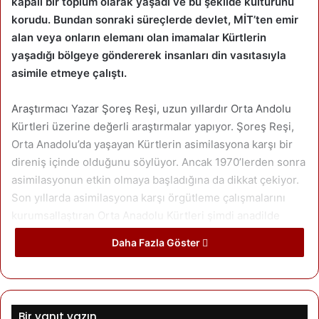
kapalı bir toplum olarak yaşadı ve bu şekilde kültürünü
korudu. Bundan sonraki süreçlerde devlet, MİT’ten emir
alan veya onların elemanı olan imamalar Kürtlerin
yaşadığı bölgeye göndererek insanları din vasıtasıyla
asimile etmeye çalıştı.
Araştırmacı Yazar Şoreş Reşi, uzun yıllardır Orta Andolu
Kürtleri üzerine değerli araştırmalar yapıyor. Şoreş Reşi,
Orta Anadolu’da yaşayan Kürtlerin asimilasyona karşı bir
direniş içinde olduğunu söylüyor. Ancak 1970’lerden sonra
asimilasyonun etkin olmaya başladığına da dikkat çekiyor.
Son yıllarda asimilasyona karşı örgütleme çalışmalarını
kurumsallaştıran Orta Anadolu Kürtleri şimdi anadilde
eğitim hakkı talebini yüsek sesle dile getiriyorlar.
Daha Fazla Göster
Araştırmacı ve aynı zamanda Orta Anadolu Kürtlerinden
olan Şoreş Reşi’ye ile Orta Anadolu Kürtlerin yaşadıkları
bölgeleri, konuştukları dilleri, aşiretleri, inançları ve Kürt
Bir yanıt yazın