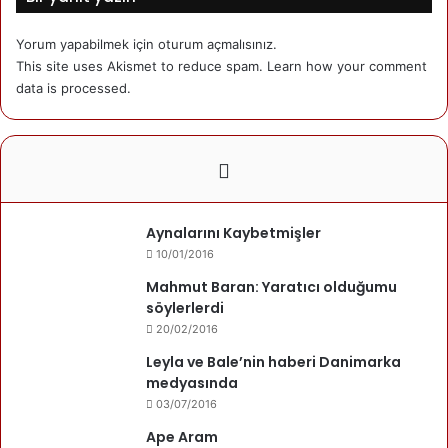
Özgürlük Mücadelesi ile bağlantılarını sorduk.
Yorum yapabilmek için
oturum açmalısınız
.
Orta Anadolu Kürtleri daha çok hangi kentlerde yaşar?
This site uses Akismet to reduce spam.
Learn how your comment
data is processed.
Kürtler, daha çok Ankara-Konya, Eskişehir-Sivas/Kayseri
arasındaki bölgede yaşarlar. Elbette bunun dışındaki
Anadolu coğrafyasında da Kürtler vardır ama en yoğun
olan bölge Orta Anadolu’dur. Örneğin Sakarya, Çankırı,
Sinop, Adana gibi yerlerde de Kürtler vardır.
Aynalarını Kaybetmişler
Ne kadar Kürt yaşıyor bu bölgelerde?
10/01/2016
Mahmut Baran: Yaratıcı olduğumu
Bölgedeki Kürtlerin nüfusunun tahminen iki milyon
söylerlerdi
olduğunu düşünüyoruz. Bunların Yüzde 75 Kurmanc, %15
20/02/2016
nin Lekî (Kurdaki) ve yüzde 10’nun da Kirmanckî konuşan
Leyla ve Bale’nin haberi Danimarka
olduğunu tahmin ediyoruz. Bölgede üç Kürt diyalektiği
medyasında
konuşulur.
03/07/2016
Ape Aram