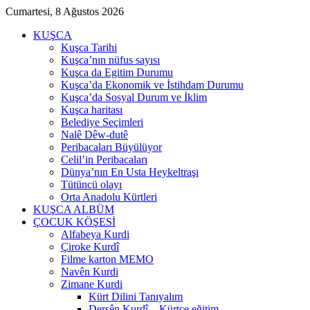
Cumartesi, 8 Ağustos 2026
KUŞCA
Kuşca Tarihi
Kuşca’nın nüfus sayısı
Kuşca da Egitim Durumu
Kuşca’da Ekonomik ve İstihdam Durumu
Kuşca’da Sosyal Durum ve İklim
Kuşca haritası
Belediye Seçimleri
Nalê Dêw-dutê
Peribacaları Büyülüyor
Celil’in Peribacaları
Dünya’nın En Usta Heykeltraşı
Tütüncü olayı
Orta Anadolu Kürtleri
KUŞCA ALBÜM
ÇOCUK KÖŞESİ
Alfabeya Kurdi
Çiroke Kurdî
Filme karton MEMO
Navên Kurdi
Zimane Kurdi
Kürt Dilini Tanıyalım
Dersên Kurdî – Kürtçe eğitim