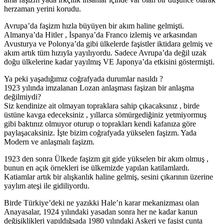
herzaman yerini korudu.
Avrupa’da faşizm hızla büyüyen bir akım haline gelmişti.
Almanya’da Hitler , İspanya’da Franco izlemiş ve arkasından
Avusturya ve Polonya’da gibi ülkelerde faşistler iktidara gelmiş ve
akım artık tüm hızıyla yayılıyordu. Sadece Avrupa’da değil uzak
doğu ülkelerine kadar yayılmış VE Japonya’da etkisini göstermişti.
Ya peki yaşadığımız coğrafyada durumlar nasıldı ?
1923 yılında imzalanan Lozan anlaşması faşizan bir anlaşma
değilmiydi?
Siz kendinize ait olmayan topraklara sahip çıkacaksınız , birde
üstüne kavga edeceksiniz , yıllarca sömürgediğiniz yetmiyormuş
gibi baktınız olmuyor oturup o toprakları kendi kafanıza göre
paylaşacaksiniz. İşte bizim coğrafyada yükselen faşizm. Yada
Modern ve anlaşmalı faşizm.
1923 den sonra Ülkede faşizm git gide yükselen bir akım olmuş ,
bunun en açık örnekleri ise ülkemizde yapılan katilamlardı.
Katiamlar artık bir alışkanlık haline gelmiş, sesini çıkarının üzerine
yaylım ateşi ile gidiliyordu.
Birde Türkiye’deki ne yazıkki Hale’n karar mekanizması olan
Anayasalar, 1924 yılındaki yasadan sonra her ne kadar kanun
değişiklikleri yapıldığsada 1980 yılındaki Askeri ve faşist cunta