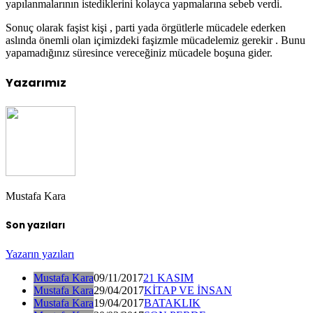
yapılanmalarının istediklerini kolayca yapmalarına sebeb verdi.
Sonuç olarak faşist kişi , parti yada örgütlerle mücadele ederken
aslında önemli olan içimizdeki faşizmle mücadelemiz gerekir . Bunu
yapamadığınız süresince vereceğiniz mücadele boşuna gider.
Yazarımız
Mustafa Kara
Son yazıları
Yazarın yazıları
Mustafa Kara
09/11/2017
21 KASIM
Mustafa Kara
29/04/2017
KİTAP VE İNSAN
Mustafa Kara
19/04/2017
BATAKLIK