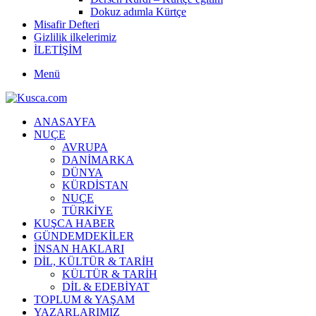
Dokuz adımla Kürtçe
Misafir Defteri
Gizlilik ilkelerimiz
İLETİŞİM
Menü
ANASAYFA
NUÇE
AVRUPA
DANİMARKA
DÜNYA
KÜRDİSTAN
NUÇE
TÜRKİYE
KUŞCA HABER
GÜNDEMDEKİLER
İNSAN HAKLARI
DİL, KÜLTÜR & TARİH
KÜLTÜR & TARİH
DİL & EDEBİYAT
TOPLUM & YAŞAM
YAZARLARIMIZ