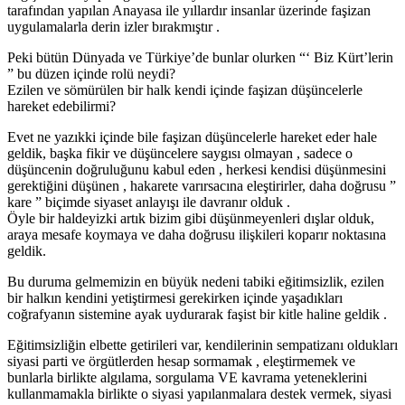
tarafından yapılan Anayasa ile yıllardır insanlar üzerinde faşizan
uygulamalarla derin izler bırakmıştır .
Peki bütün Dünyada ve Türkiye’de bunlar olurken “‘ Biz Kürt’lerin
” bu düzen içinde rolü neydi?
Ezilen ve sömürülen bir halk kendi içinde faşizan düşüncelerle
hareket edebilirmi?
Evet ne yazıkki içinde bile faşizan düşüncelerle hareket eder hale
geldik, başka fikir ve düşüncelere saygısı olmayan , sadece o
düşüncenin doğruluğunu kabul eden , herkesi kendisi düşünmesini
gerektiğini düşünen , hakarete varırsacına eleştirirler, daha doğrusu ”
kare ” biçimde siyaset anlayışı ile davranır olduk .
Öyle bir haldeyizki artık bizim gibi düşünmeyenleri dışlar olduk,
araya mesafe koymaya ve daha doğrusu ilişkileri koparır noktasına
geldik.
Bu duruma gelmemizin en büyük nedeni tabiki eğitimsizlik, ezilen
bir halkın kendini yetiştirmesi gerekirken içinde yaşadıkları
coğrafyanın sistemine ayak uydurarak faşist bir kitle haline geldik .
Eğitimsizliğin elbette getirileri var, kendilerinin sempatizanı oldukları
siyasi parti ve örgütlerden hesap sormamak , eleştirmemek ve
bunlarla birlikte algılama, sorgulama VE kavrama yeteneklerini
kullanmamakla birlikte o siyasi yapılanmalara destek vermek, siyasi