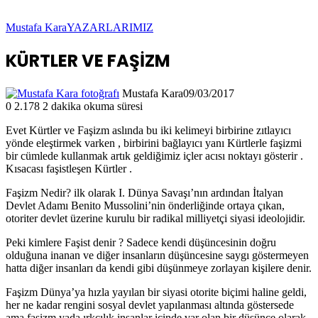
Mustafa Kara
YAZARLARIMIZ
KÜRTLER VE FAŞİZM
Mustafa Kara
09/03/2017
0
2.178
2 dakika okuma süresi
Evet Kürtler ve Faşizm aslında bu iki kelimeyi birbirine zıtlayıcı
yönde eleştirmek varken , birbirini bağlayıcı yanı Kürtlerle faşizmi
bir cümlede kullanmak artık geldiğimiz içler acısı noktayı gösterir .
Kısacası faşistleşen Kürtler .
Faşizm Nedir? ilk olarak I. Dünya Savaşı’nın ardından İtalyan
Devlet Adamı Benito Mussolini’nin önderliğinde ortaya çıkan,
otoriter devlet üzerine kurulu bir radikal milliyetçi siyasi ideolojidir.
Peki kimlere Faşist denir ? Sadece kendi düşüncesinin doğru
olduğuna inanan ve diğer insanların düşüncesine saygı göstermeyen
hatta diğer insanları da kendi gibi düşünmeye zorlayan kişilere denir.
Faşizm Dünya’ya hızla yayılan bir siyasi otorite biçimi haline geldi,
her ne kadar rengini sosyal devlet yapılanması altında göstersede
ama faşizm yada ırkçılık insanlar içinde var olan bir düşünce olarak