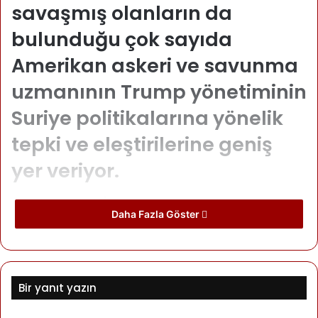
savaşmış olanların da
bulunduğu çok sayıda
Amerikan askeri ve savunma
uzmanının Trump yönetiminin
Suriye politikalarına yönelik
tepki ve eleştirilerine geniş
yer veriyor.
Askerlerin çoğu IŞİD’le savaşta önemli rol oynayan
Daha Fazla Göster
Kürtlere ihanet edildiğini düşünürken, CNN’e konuşan
askerlerden biri “Artık bize kim güvenip yanımızda
savaşır?” diye soruyor.
Bir yanıt yazın
NBC’ye konuşan, Suriye’de IŞİD’e karşı özel harekat
komutanlığı yapmış bir subay, duygusal yönü bir yana