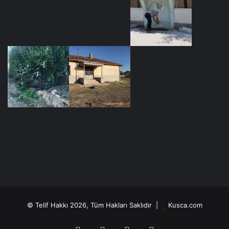
olmalı. Herkesin görüşleri olabilir, bunlar çatışabilir. Ama
eninde sonunda ulusal politika kararları alındığında, selam
durur ve çekiliriz.”
NBC: ‘IŞİD’le savaşta 20’den az ABD askeri, binlerce Kürt
savaşçı öldü’
Mart ayında emekli olan albay Andrew Milburn, ABD’nin
Ortadoğu’daki özel harekat birliklerinde komutan
yardımcılığı yapmış.
NBC’ye konuşan Milburn, Suriye’deki az sayıdaki ABD
askerinin, ülkeye IŞİD’e karşı savaşında çok az maliyetle
çok büyük getiriler sağladığını söylüyor ve bu gücün geri
çekilmesini isimlerini vermeden şiddetle eleştiren eski ve
halen görevdeki askerlerden yalnızca biri olduğu
© Telif Hakkı 2026, Tüm Hakları Saklıdır |
Kusca.com
kaydediliyor.