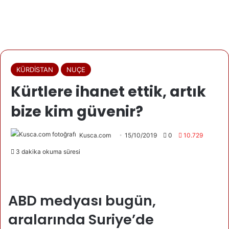
KÜRDİSTAN
NUÇE
Kürtlere ihanet ettik, artık
bize kim güvenir?
Kusca.com
15/10/2019
0
10.729
3 dakika okuma süresi
ABD medyası bugün,
aralarında Suriye’de