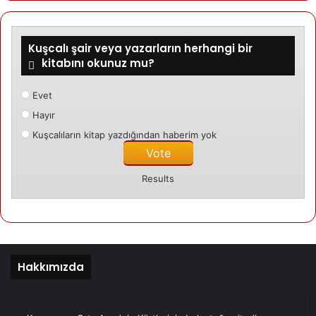
“Türkiye’nin işgaline daha sert tepki vermemesi ve
Kürtlere yönelik saldırıları durdurmaya yönelik bir şey
yapmamasının”, dışarıya karşı harekata karşıymış gibi bir
Kuşcalı şair veya yazarların herhangi bir
kitabını okunuz mu?
görüntü verilmesine rağmen harekata yeşil ışık yakıldığı
anlamına geldiğini kaydediyor.
Evet
CNN üst düzey bir Amerikan savunma yetkilisinin “Kürtler
Hayır
halklarını yok etmeye niyetli bir güce karşı savaşıyorsa biz
Kuşcalıların kitap yazdığından haberim yok
harekata yeşil ışık yaktığımız için” dediğini de aktarıyor.
Results
CNN, askerlerin en büyük kaygılarından birinin de
gelecekte ortaya çıkabilecek güvenlik krizlerinde ABD’ye
potansiyel müttefiklerinin nasıl güveneceği olduğunu
aktarıyor.
Hakkımızda
Bir savunma yetkilisi Suriyeli Kürtlere atıfla “İstediğimiz
her şeyi yaptılar. Bu bizim için gerçekten çok kötü oldu”
diyor.