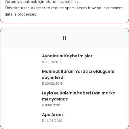
Yorum yapabilmek için
oturum açmalısınız
.
Başkan Donald Trump’ın Suriye’den çekilme kararının
This site uses Akismet to reduce spam.
Learn how your comment
ABD’nin ulusal güvenliğine de zarar vereceğini savunuyor.
data is processed.
Washington Post’un Suriye’ye defalarca gitmiş muhabiri
David Ignatius ise üst düzey bir eski CIA yetkilisinin “Bizim
için kanını döken bir halka sırtını dönmek” “yürekten
hançerlemek” dediğini, bunun hem yanlış hem ahlaken
savunulamayacak bir karar olduğunu söylediğini aktarıyor.
Aynalarını Kaybetmişler
10/01/2016
CNN’e konuşan askerler: ‘Artık bize kim güvenir?’
Mahmut Baran: Yaratıcı olduğumu
söylerlerdi
CNN’in haberinde adı verilmeden görüşleri aktarılan bir
20/02/2016
Amerikan Savunma yetkilisi IŞİD’le mücadeledeki rolü
Leyla ve Bale’nin haberi Danimarka
gözönüne alındığında Kürtlere bu şekilde davranılmasının
medyasında
ordunun üst düzeyinde büyük rahatsızlık yarattığının,
03/07/2016
bilinen bir gerçek olduğunu söylüyor.
Ape Aram
14/08/2010
Bir başka üst düzey savunma yetkilisi ise CNN’e Trump’ın