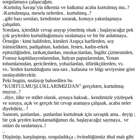
sorgulamaya çalışacağım.
-Kurtuluş Savaşı’yla ülkemiz ve halkımız acaba kurtulmuş mu..?
-Kurtulmuşsa, mesela nelerden.. kurtulmuş..?
..gibi bazı soruları, kendimize sorarak, konuya yakınlaşmaya
çalışalım.
Sorulara, içtenlikle cevap arayıp yönelmiş olsak ; başlayacağız pek
çok şeylerden kurtulduğumuzu sıralamaya ve bir bir anlatmaya..
Örneğin : kimi halifeden, kimileri Arapça harflerden, soy
isimsizlikten, padişahtan, kadıdan, festen, kadın-erkek
eşitsizliğinden, tarikatçılardan, muskacılardan, İngiliz çizmesinden,
Fransız kapitülasyonlarından, İtalyan papazlarından, Yonan
tohumlarından, gericilerden, yobazlardan, üfürükçülerden, vs.
vs..’lerden kurtulduğunu sıra-sıra , kafasına ve bilgi seviyesine göre
sıralayabilecektir.
Peki bugün, sıralayıp bahsedilen bu
“KURTULMUŞLUKLARIMIZDAN” gerçekten, kurtulmuş
muyuz..?
..diye, ülke ve millet olarak, aynaya baksak.. kendimizle yüzleşsek
ve soruya, açık ve gerçek bir cevap aramaya çalışsak, acaba neler
diyebiliriz.. ?
Sanırım, şunlardan.. şunlardan kurtulmak için savaştık ama.. deyip ;
bir çok şeyden kurtulamadığımızı da, başlayacağız saymaya.. ve
onları da sıralamaya..!
..
Düşünüp, karşılaştırıp, sorguladıkça ; övündüğümüz ithal malı gibi