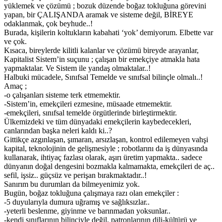
yüklemek ve çözümü ; bozuk düzende boğaz tokluğuna görevini
yapan, bir ÇALIŞANDA aramak ve sisteme değil, BİREYE
odaklanmak, çok beyhude..!
Burada, kişilerin koltukların kabahati ‘yok’ demiyorum. Elbette var
ve çok.
Kısaca, bireylerde kilitli kalanlar ve çözümü bireyde arayanlar,
Kapitalist Sistem’in suçunu ; çalışan bir emekçiye atmakla hata
yapmaktalar. Ve Sistem ile yandaş olmaktalar..!
Halbuki mücadele, Sınıfsal Temelde ve sınıfsal bilinçle olmalı..!
Amaç ;
-o çalışanları sisteme terk etmemektir.
-Sistem’in, emekçileri ezmesine, müsaade etmemektir.
-emekçileri, sınıfsal temelde örgütlerinde birleştirmektir.
Ülkemizdeki ve tüm dünyadaki emekçilerin kaybedecekleri,
canlarından başka neleri kaldı ki..?
Gittikçe azgınlaşan, şımaran, arsızlaşan, kontrol edilemeyen vahşi
kapital, teknolojinin de gelişmesiyle ; robotlarını da iş dünyasında
kullanarak, ihtiyaç fazlası olarak, aşırı üretim yapmakta.. sadece
dünyanın doğal dengesini bozmakla kalmamakta, emekçileri de aç..
sefil, işsiz.. güçsüz ve perişan bırakmaktadır..!
Sanırım bu durumları da bilmeyenimiz yok.
Bugün, boğaz tokluğuna çalışmaya razı olan emekçiler :
-5 duyularıyla dumura uğramış ve sağlıksızlar..
-yeterli beslenme, giyinme ve barınmadan yoksunlar..
-kendi sınıflarının bilinciyle değil, patronlarının dili-kültürü ve