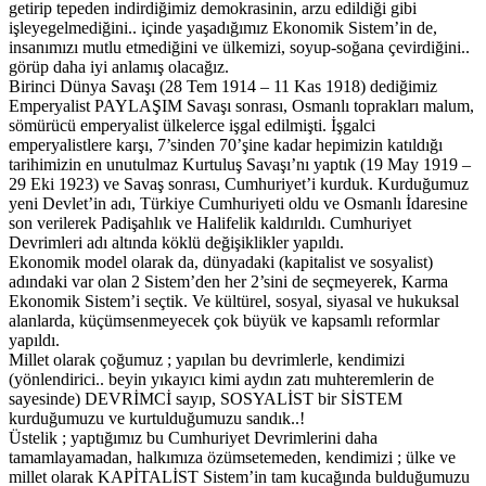
getirip tepeden indirdiğimiz demokrasinin, arzu edildiği gibi
işleyegelmediğini.. içinde yaşadığımız Ekonomik Sistem’in de,
insanımızı mutlu etmediğini ve ülkemizi, soyup-soğana çevirdiğini..
görüp daha iyi anlamış olacağız.
Birinci Dünya Savaşı (28 Tem 1914 – 11 Kas 1918) dediğimiz
Emperyalist PAYLAŞIM Savaşı sonrası, Osmanlı toprakları malum,
sömürücü emperyalist ülkelerce işgal edilmişti. İşgalci
emperyalistlere karşı, 7’sinden 70’şine kadar hepimizin katıldığı
tarihimizin en unutulmaz Kurtuluş Savaşı’nı yaptık (19 May 1919 –
29 Eki 1923) ve Savaş sonrası, Cumhuriyet’i kurduk. Kurduğumuz
yeni Devlet’in adı, Türkiye Cumhuriyeti oldu ve Osmanlı İdaresine
son verilerek Padişahlık ve Halifelik kaldırıldı. Cumhuriyet
Devrimleri adı altında köklü değişiklikler yapıldı.
Ekonomik model olarak da, dünyadaki (kapitalist ve sosyalist)
adındaki var olan 2 Sistem’den her 2’sini de seçmeyerek, Karma
Ekonomik Sistem’i seçtik. Ve kültürel, sosyal, siyasal ve hukuksal
alanlarda, küçümsenmeyecek çok büyük ve kapsamlı reformlar
yapıldı.
Millet olarak çoğumuz ; yapılan bu devrimlerle, kendimizi
(yönlendirici.. beyin yıkayıcı kimi aydın zatı muhteremlerin de
sayesinde) DEVRİMCİ sayıp, SOSYALİST bir SİSTEM
kurduğumuzu ve kurtulduğumuzu sandık..!
Üstelik ; yaptığımız bu Cumhuriyet Devrimlerini daha
tamamlayamadan, halkımıza özümsetemeden, kendimizi ; ülke ve
millet olarak KAPİTALİST Sistem’in tam kucağında bulduğumuzu