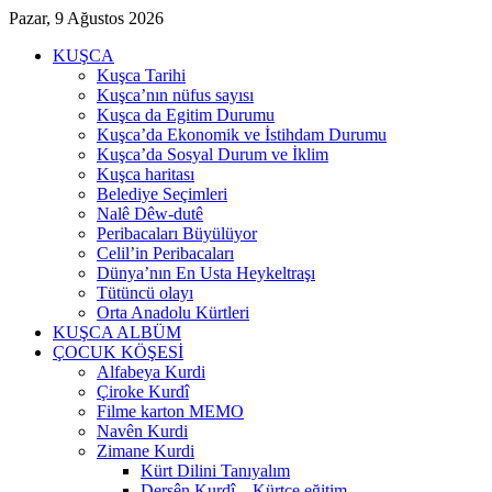
Pazar, 9 Ağustos 2026
KUŞCA
Kuşca Tarihi
Kuşca’nın nüfus sayısı
Kuşca da Egitim Durumu
Kuşca’da Ekonomik ve İstihdam Durumu
Kuşca’da Sosyal Durum ve İklim
Kuşca haritası
Belediye Seçimleri
Nalê Dêw-dutê
Peribacaları Büyülüyor
Celil’in Peribacaları
Dünya’nın En Usta Heykeltraşı
Tütüncü olayı
Orta Anadolu Kürtleri
KUŞCA ALBÜM
ÇOCUK KÖŞESİ
Alfabeya Kurdi
Çiroke Kurdî
Filme karton MEMO
Navên Kurdi
Zimane Kurdi
Kürt Dilini Tanıyalım
Dersên Kurdî – Kürtçe eğitim