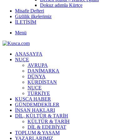
Dokuz adımla Kürtçe
Misafir Defteri
Gizlilik ilkelerimiz
İLETİŞİM
Menü
ANASAYFA
NUÇE
AVRUPA
DANİMARKA
DÜNYA
KÜRDİSTAN
NUÇE
TÜRKİYE
KUŞCA HABER
GÜNDEMDEKİLER
İNSAN HAKLARI
DİL, KÜLTÜR & TARİH
KÜLTÜR & TARİH
DİL & EDEBİYAT
TOPLUM & YAŞAM
YAZARLARIMIZ