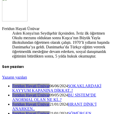
Feridun Hayati Ünüvar
Aslen Konya'nın Seydişehir ilçesinden. İvriz ilk öğretmen
Okulu mezunu olduktan sonra Kuşca’nın Büyük Yayla
ilkokulundan öğretmen olarak çalıştı. 1970’li yılların başında
Danimarka’ya geldi. Danimarka’da Türkçe eğitim vererek
öğretmenlik mesleğine devam ederken, sosyal danışmanlık
eğitimini bitirdikten sonra, 5 yılda hukuk okumuştur.
Son yazıları
Yazarın yazıları
Feridun Hayati Ünüvar
06/06/2024
SOKAKLARDAKİ
KAYYUM KAPANINA DİKKAT..!
Feridun Hayati Ünüvar
09/05/2024
BU SİSTEM’DE
ANORMAL OLAN NE Kİ..?
Feridun Hayati Ünüvar
21/01/2024
HRANT DİNK’İ
ANARKEN..
Feridun Hayati Ünüvar
21/01/2024
SÖMÜRGEN