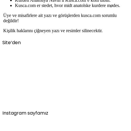
Kurdên Anatoliya Navîn li Kusca.com’e kom dibin.
Kusca.com er stedet, hvor midt anatolske kurdere mødes.
Üye ve misafirlere ait yazı ve görüşlerden kusca.com sorumlu
değildir!
Kişilik haklarını çiğneyen yazı ve resimler silinecektir.
Site’den
Instagram sayfamız