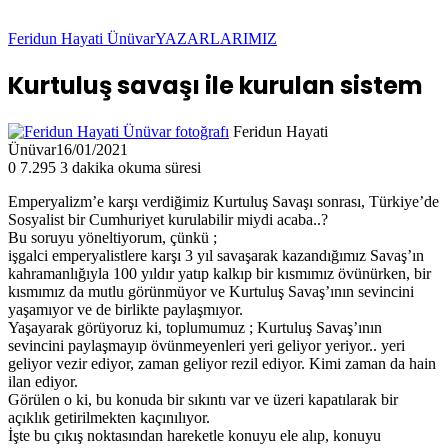
Feridun Hayati Ünüvar
YAZARLARIMIZ
Kurtuluş savaşı ile kurulan sistem
Feridun Hayati
Ünüvar
16/01/2021
0
7.295
3 dakika okuma süresi
Emperyalizm’e karşı verdiğimiz Kurtuluş Savaşı sonrası, Türkiye’de
Sosyalist bir Cumhuriyet kurulabilir miydi acaba..?
Bu soruyu yöneltiyorum, çünkü ;
işgalci emperyalistlere karşı 3 yıl savaşarak kazandığımız Savaş’ın
kahramanlığıyla 100 yıldır yatıp kalkıp bir kısmımız övünürken, bir
kısmımız da mutlu görünmüyor ve Kurtuluş Savaş’ının sevincini
yaşamıyor ve de birlikte paylaşmıyor.
Yaşayarak görüyoruz ki, toplumumuz ; Kurtuluş Savaş’ının
sevincini paylaşmayıp övünmeyenleri yeri geliyor yeriyor.. yeri
geliyor vezir ediyor, zaman geliyor rezil ediyor. Kimi zaman da hain
ilan ediyor.
Görülen o ki, bu konuda bir sıkıntı var ve üzeri kapatılarak bir
açıklık getirilmekten kaçınılıyor.
İşte bu çıkış noktasından hareketle konuyu ele alıp, konuyu