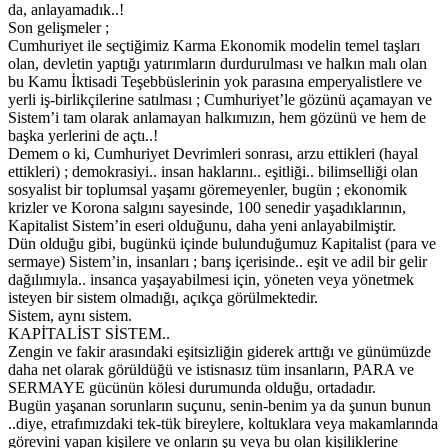
da, anlayamadık..!
Son gelişmeler ;
Cumhuriyet ile seçtiğimiz Karma Ekonomik modelin temel taşları
olan, devletin yaptığı yatırımların durdurulması ve halkın malı olan
bu Kamu İktisadi Teşebbüslerinin yok parasına emperyalistlere ve
yerli iş-birlikçilerine satılması ; Cumhuriyet’le gözünü açamayan ve
Sistem’i tam olarak anlamayan halkımızın, hem gözünü ve hem de
başka yerlerini de açtı..!
Demem o ki, Cumhuriyet Devrimleri sonrası, arzu ettikleri (hayal
ettikleri) ; demokrasiyi.. insan haklarını.. eşitliği.. bilimselliği olan
sosyalist bir toplumsal yaşamı göremeyenler, bugün ; ekonomik
krizler ve Korona salgını sayesinde, 100 senedir yaşadıklarının,
Kapitalist Sistem’in eseri olduğunu, daha yeni anlayabilmiştir.
Dün olduğu gibi, bugünkü içinde bulunduğumuz Kapitalist (para ve
sermaye) Sistem’in, insanları ; barış içerisinde.. eşit ve adil bir gelir
dağılımıyla.. insanca yaşayabilmesi için, yöneten veya yönetmek
isteyen bir sistem olmadığı, açıkça görülmektedir.
Sistem, aynı sistem.
KAPİTALİST SİSTEM..
Zengin ve fakir arasındaki eşitsizliğin giderek arttığı ve günümüzde
daha net olarak görüldüğü ve istisnasız tüm insanların, PARA ve
SERMAYE gücünün kölesi durumunda olduğu, ortadadır.
Bugün yaşanan sorunların suçunu, senin-benim ya da şunun bunun
..diye, etrafımızdaki tek-tük bireylere, koltuklara veya makamlarında
görevini yapan kişilere ve onların şu veya bu olan kişiliklerine