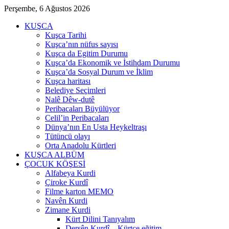
Perşembe, 6 Ağustos 2026
KUŞCA
Kuşca Tarihi
Kuşca’nın nüfus sayısı
Kuşca da Egitim Durumu
Kuşca’da Ekonomik ve İstihdam Durumu
Kuşca’da Sosyal Durum ve İklim
Kuşca haritası
Belediye Seçimleri
Nalê Dêw-dutê
Peribacaları Büyülüyor
Celil’in Peribacaları
Dünya’nın En Usta Heykeltraşı
Tütüncü olayı
Orta Anadolu Kürtleri
KUŞCA ALBÜM
ÇOCUK KÖŞESİ
Alfabeya Kurdi
Çiroke Kurdî
Filme karton MEMO
Navên Kurdi
Zimane Kurdi
Kürt Dilini Tanıyalım
Dersên Kurdî – Kürtçe eğitim