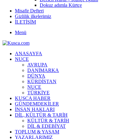
Dokuz adımla Kürtçe
Misafir Defteri
Gizlilik ilkelerimiz
İLETİŞİM
Menü
ANASAYFA
NUÇE
AVRUPA
DANİMARKA
DÜNYA
KÜRDİSTAN
NUÇE
TÜRKİYE
KUŞCA HABER
GÜNDEMDEKİLER
İNSAN HAKLARI
DİL, KÜLTÜR & TARİH
KÜLTÜR & TARİH
DİL & EDEBİYAT
TOPLUM & YAŞAM
YAZARLARIMIZ