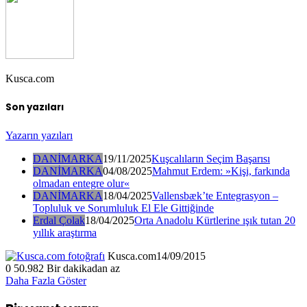
Kusca.com
Son yazıları
Yazarın yazıları
DANİMARKA
19/11/2025
Kuşcalıların Seçim Başarısı
DANİMARKA
04/08/2025
Mahmut Erdem: »Kişi, farkında
olmadan entegre olur«
DANİMARKA
18/04/2025
Vallensbæk’te Entegrasyon –
Topluluk ve Sorumluluk El Ele Gittiğinde
Erdal Çolak
18/04/2025
Orta Anadolu Kürtlerine ışık tutan 20
yıllık araştırma
Kusca.com
14/09/2015
0
50.982
Bir dakikadan az
Daha Fazla Göster