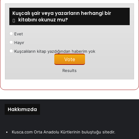
Yazarımız
Kuşcalı şair veya yazarların herhangi bir
kitabını okunuz mu?
Kusca.com
Evet
Son yazıları
Yazarın yazıları
Hayır
Kuşcalıların kitap yazdığından haberim yok
19/11/2025
Kuşcalıların Seçim Başarısı
Results
DANİMARKA
04/08/2025
Mahmut Erdem: »Kişi, farkında olmadan
entegre olur«
Hakkımızda
DANİMARKA
Kusca.com Orta Anadolu Kürtlerinin buluştuğu sitedir.
18/04/2025