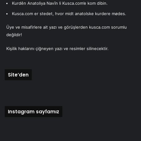
Vallensbæk’te Entegrasyon – Topluluk ve
Kurdên Anatoliya Navîn li Kusca.com’e kom dibin.
Sorumluluk El Ele Gittiğinde
Kusca.com er stedet, hvor midt anatolske kurdere mødes.
Üye ve misafirlere ait yazı ve görüşlerden kusca.com sorumlu
DANİMARKA
değildir!
18/04/2025
Orta Anadolu Kürtlerine ışık tutan 20 yıllık
araştırma
Kişilik haklarını çiğneyen yazı ve resimler silinecektir.
Erdal Çolak
Site’den
Instagram sayfamız